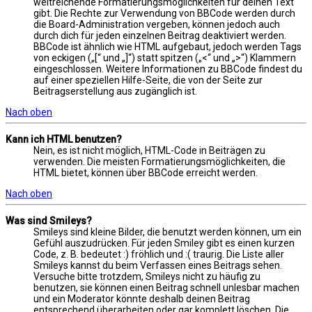
weitreichende Formatierungsmöglichkeiten für deinen Text
gibt. Die Rechte zur Verwendung von BBCode werden durch
die Board-Administration vergeben, können jedoch auch
durch dich für jeden einzelnen Beitrag deaktiviert werden.
BBCode ist ähnlich wie HTML aufgebaut, jedoch werden Tags
von eckigen („[“ und „]“) statt spitzen („<“ und „>“) Klammern
eingeschlossen. Weitere Informationen zu BBCode findest du
auf einer speziellen Hilfe-Seite, die von der Seite zur
Beitragserstellung aus zugänglich ist.
Nach oben
Kann ich HTML benutzen?
Nein, es ist nicht möglich, HTML-Code in Beiträgen zu
verwenden. Die meisten Formatierungsmöglichkeiten, die
HTML bietet, können über BBCode erreicht werden.
Nach oben
Was sind Smileys?
Smileys sind kleine Bilder, die benutzt werden können, um ein
Gefühl auszudrücken. Für jeden Smiley gibt es einen kurzen
Code, z. B. bedeutet :) fröhlich und :( traurig. Die Liste aller
Smileys kannst du beim Verfassen eines Beitrags sehen.
Versuche bitte trotzdem, Smileys nicht zu häufig zu
benutzen, sie können einen Beitrag schnell unlesbar machen
und ein Moderator könnte deshalb deinen Beitrag
entsprechend überarbeiten oder gar komplett löschen. Die