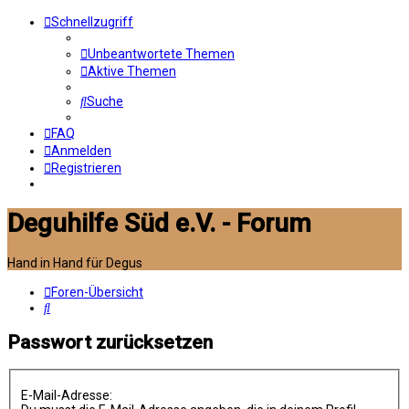
Schnellzugriff
Unbeantwortete Themen
Aktive Themen
Suche
FAQ
Anmelden
Registrieren
Deguhilfe Süd e.V. - Forum
Hand in Hand für Degus
Foren-Übersicht
Suche
Passwort zurücksetzen
E-Mail-Adresse: