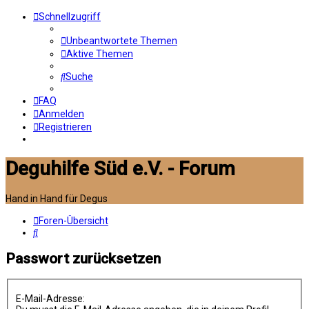
Schnellzugriff
Unbeantwortete Themen
Aktive Themen
Suche
FAQ
Anmelden
Registrieren
Deguhilfe Süd e.V. - Forum
Hand in Hand für Degus
Foren-Übersicht
Suche
Passwort zurücksetzen
E-Mail-Adresse: