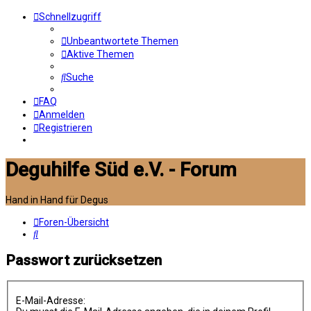
Schnellzugriff
Unbeantwortete Themen
Aktive Themen
Suche
FAQ
Anmelden
Registrieren
Deguhilfe Süd e.V. - Forum
Hand in Hand für Degus
Foren-Übersicht
Suche
Passwort zurücksetzen
E-Mail-Adresse: