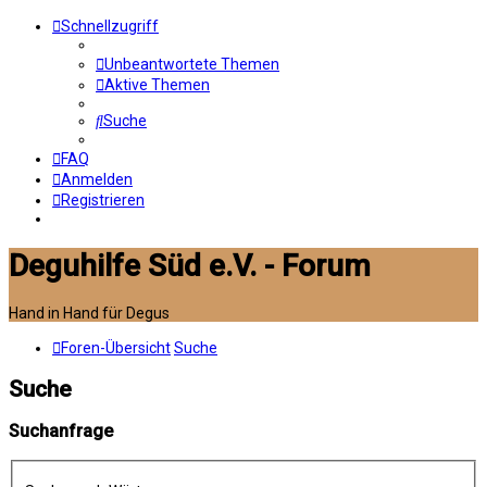
Schnellzugriff
Unbeantwortete Themen
Aktive Themen
Suche
FAQ
Anmelden
Registrieren
Deguhilfe Süd e.V. - Forum
Hand in Hand für Degus
Foren-Übersicht
Suche
Suche
Suchanfrage