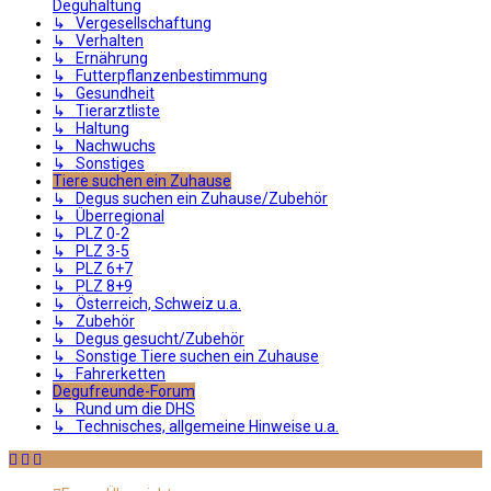
Deguhaltung
↳ Vergesellschaftung
↳ Verhalten
↳ Ernährung
↳ Futterpflanzenbestimmung
↳ Gesundheit
↳ Tierarztliste
↳ Haltung
↳ Nachwuchs
↳ Sonstiges
Tiere suchen ein Zuhause
↳ Degus suchen ein Zuhause/Zubehör
↳ Überregional
↳ PLZ 0-2
↳ PLZ 3-5
↳ PLZ 6+7
↳ PLZ 8+9
↳ Österreich, Schweiz u.a.
↳ Zubehör
↳ Degus gesucht/Zubehör
↳ Sonstige Tiere suchen ein Zuhause
↳ Fahrerketten
Degufreunde-Forum
↳ Rund um die DHS
↳ Technisches, allgemeine Hinweise u.a.