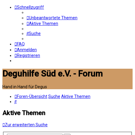
Schnellzugriff
Unbeantwortete Themen
Aktive Themen
Suche
FAQ
Anmelden
Registrieren
Deguhilfe Süd e.V. - Forum
Hand in Hand für Degus
Foren-Übersicht
Suche
Aktive Themen
Suche
Aktive Themen
Zur erweiterten Suche