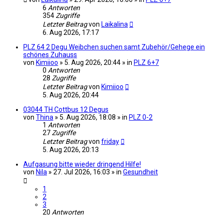
6
Antworten
354
Zugriffe
Letzter Beitrag
von
Laikalina
6. Aug 2026, 17:17
PLZ 64 2 Degu Weibchen suchen samt Zubehör/Gehege ein
schönes Zuhauss
von
Kimiioo
» 5. Aug 2026, 20:44 » in
PLZ 6+7
0
Antworten
28
Zugriffe
Letzter Beitrag
von
Kimiioo
5. Aug 2026, 20:44
03044 TH Cottbus 12 Degus
von
Thina
» 5. Aug 2026, 18:08 » in
PLZ 0-2
1
Antworten
27
Zugriffe
Letzter Beitrag
von
friday
5. Aug 2026, 20:13
Aufgasung bitte wieder dringend Hilfe!
von
Nila
» 27. Jul 2026, 16:03 » in
Gesundheit
1
2
3
20
Antworten