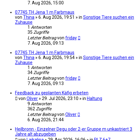
7. Aug 2026, 15:00
07745 TH Jena 1 m Farbmaus
von
Thina
» 6. Aug 2026, 19:51 » in
Sonstige Tiere suchen ein
Zuhause
1
Antworten
35
Zugriffe
Letzter Beitrag
von
friday
7. Aug 2026, 09:13
07745 TH Jena 1 m Farbmaus
von
Thina
» 6. Aug 2026, 19:54 » in
Sonstige Tiere suchen ein
Zuhause
1
Antworten
34
Zugriffe
Letzter Beitrag
von
friday
7. Aug 2026, 09:13
Feedback zu geplanten Käfig erbeten
von
Oliver
» 29. Jul 2026, 23:10 » in
Haltung
9
Antworten
362
Zugriffe
Letzter Beitrag
von
Oliver
6. Aug 2026, 21:44
Heilbronn - Einzelner Degu oder 2-er Gruppe m unkastriert 3
Jahre alt abzugeben
von
Laikalina
» 29. Apr 2026, 16:06 » in
PLZ 6+7