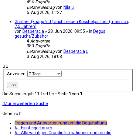
494
Zugriffe
Letzter Beitrag
von
Nila
5. Aug 2026, 11:27
Günther (knapp 9 J.) sucht neuen Kuschelpartner (männlich,
7,5 Jahren)
von
Desperacia
» 28. Jun 2026, 09:55 » in
Degus
gesucht/Zubehör
4
Antworten
380
Zugriffe
Letzter Beitrag
von
Desperacia
3. Aug 2026, 18:08
Anzeigen:
Die Suche ergab 11 Treffer • Seite
1
von
1
Zur erweiterten Suche
Gehe zu
Fragen und Antworten rund um die Deguhaltung
↳ Einsteigerforum
↳ Alle wichtigen Grundinformationen rund um die