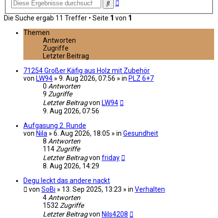
Erweiterte
Suche
Suche
Die Suche ergab 11 Treffer • Seite
1
von
1
Themen
Antworten
Zugriffe
Letzter Beitrag
71254 Großer Käfig aus Holz mit Zubehör
von
LW94
» 9. Aug 2026, 07:56 » in
PLZ 6+7
0
Antworten
9
Zugriffe
Letzter Beitrag
von
LW94
9. Aug 2026, 07:56
Aufgasung 2. Runde
von
Nila
» 6. Aug 2026, 18:05 » in
Gesundheit
8
Antworten
114
Zugriffe
Letzter Beitrag
von
friday
8. Aug 2026, 14:29
Degu leckt das andere nackt
von
SoBi
» 13. Sep 2025, 13:23 » in
Verhalten
4
Antworten
1532
Zugriffe
Letzter Beitrag
von
Nils4208