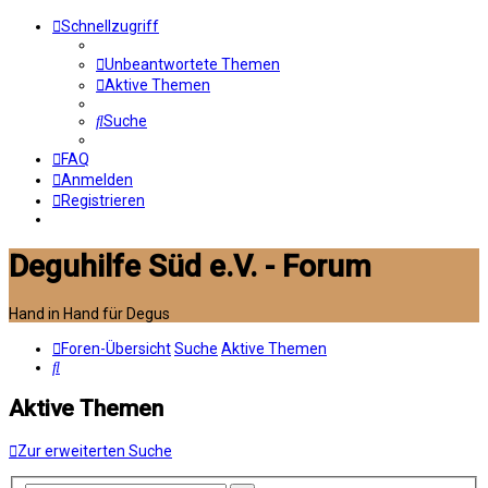
Schnellzugriff
Unbeantwortete Themen
Aktive Themen
Suche
FAQ
Anmelden
Registrieren
Deguhilfe Süd e.V. - Forum
Hand in Hand für Degus
Foren-Übersicht
Suche
Aktive Themen
Suche
Aktive Themen
Zur erweiterten Suche