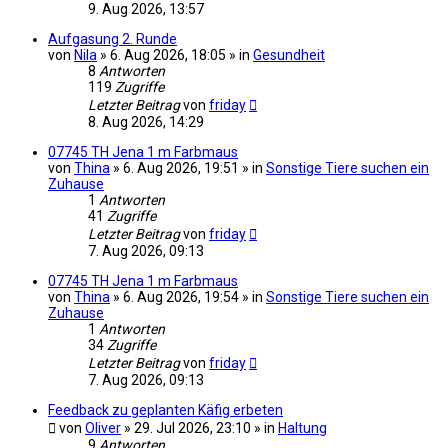
9. Aug 2026, 13:57
Aufgasung 2. Runde
von
Nila
» 6. Aug 2026, 18:05 » in
Gesundheit
8
Antworten
119
Zugriffe
Letzter Beitrag
von
friday
8. Aug 2026, 14:29
07745 TH Jena 1 m Farbmaus
von
Thina
» 6. Aug 2026, 19:51 » in
Sonstige Tiere suchen ein
Zuhause
1
Antworten
41
Zugriffe
Letzter Beitrag
von
friday
7. Aug 2026, 09:13
07745 TH Jena 1 m Farbmaus
von
Thina
» 6. Aug 2026, 19:54 » in
Sonstige Tiere suchen ein
Zuhause
1
Antworten
34
Zugriffe
Letzter Beitrag
von
friday
7. Aug 2026, 09:13
Feedback zu geplanten Käfig erbeten
von
Oliver
» 29. Jul 2026, 23:10 » in
Haltung
9
Antworten