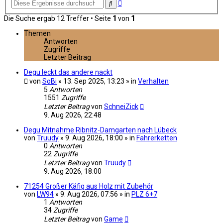
Erweiterte
Suche
Suche
Die Suche ergab 12 Treffer • Seite
1
von
1
Themen
Antworten
Zugriffe
Letzter Beitrag
Degu leckt das andere nackt
von
SoBi
» 13. Sep 2025, 13:23 » in
Verhalten
5
Antworten
1551
Zugriffe
Letzter Beitrag
von
SchneiZick
9. Aug 2026, 22:48
Degu Mitnahme Ribnitz-Damgarten nach Lübeck
von
Truudy
» 9. Aug 2026, 18:00 » in
Fahrerketten
0
Antworten
22
Zugriffe
Letzter Beitrag
von
Truudy
9. Aug 2026, 18:00
71254 Großer Käfig aus Holz mit Zubehör
von
LW94
» 9. Aug 2026, 07:56 » in
PLZ 6+7
1
Antworten
34
Zugriffe
Letzter Beitrag
von
Game