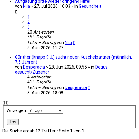
Aufgasung bitte wieder dringend Hilfe!
von
Nila
» 27. Jul 2026, 16:03 » in
Gesundheit
1
2
3
20
Antworten
553
Zugriffe
Letzter Beitrag
von
Nila
5. Aug 2026, 11:27
Günther (knapp 9 J.) sucht neuen Kuschelpartner (männlich,
7,5 Jahren)
von
Desperacia
» 28. Jun 2026, 09:55 » in
Degus
gesucht/Zubehör
4
Antworten
413
Zugriffe
Letzter Beitrag
von
Desperacia
3. Aug 2026, 18:08
Anzeigen:
Die Suche ergab 12 Treffer • Seite
1
von
1