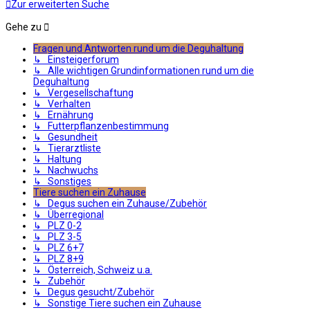
Zur erweiterten Suche
Gehe zu
Fragen und Antworten rund um die Deguhaltung
↳ Einsteigerforum
↳ Alle wichtigen Grundinformationen rund um die
Deguhaltung
↳ Vergesellschaftung
↳ Verhalten
↳ Ernährung
↳ Futterpflanzenbestimmung
↳ Gesundheit
↳ Tierarztliste
↳ Haltung
↳ Nachwuchs
↳ Sonstiges
Tiere suchen ein Zuhause
↳ Degus suchen ein Zuhause/Zubehör
↳ Überregional
↳ PLZ 0-2
↳ PLZ 3-5
↳ PLZ 6+7
↳ PLZ 8+9
↳ Österreich, Schweiz u.a.
↳ Zubehör
↳ Degus gesucht/Zubehör
↳ Sonstige Tiere suchen ein Zuhause