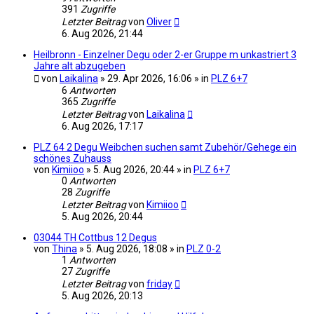
391
Zugriffe
Letzter Beitrag
von
Oliver
6. Aug 2026, 21:44
Heilbronn - Einzelner Degu oder 2-er Gruppe m unkastriert 3
Jahre alt abzugeben
von
Laikalina
» 29. Apr 2026, 16:06 » in
PLZ 6+7
6
Antworten
365
Zugriffe
Letzter Beitrag
von
Laikalina
6. Aug 2026, 17:17
PLZ 64 2 Degu Weibchen suchen samt Zubehör/Gehege ein
schönes Zuhauss
von
Kimiioo
» 5. Aug 2026, 20:44 » in
PLZ 6+7
0
Antworten
28
Zugriffe
Letzter Beitrag
von
Kimiioo
5. Aug 2026, 20:44
03044 TH Cottbus 12 Degus
von
Thina
» 5. Aug 2026, 18:08 » in
PLZ 0-2
1
Antworten
27
Zugriffe
Letzter Beitrag
von
friday
5. Aug 2026, 20:13