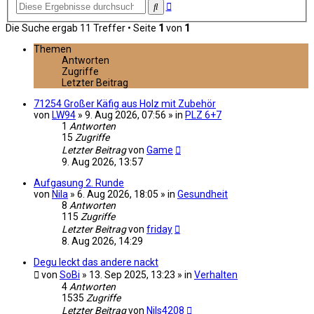
Erweiterte
Suche
Suche
Die Suche ergab 11 Treffer • Seite
1
von
1
Themen
Antworten
Zugriffe
Letzter Beitrag
71254 Großer Käfig aus Holz mit Zubehör
von
LW94
» 9. Aug 2026, 07:56 » in
PLZ 6+7
1
Antworten
15
Zugriffe
Letzter Beitrag
von
Game
9. Aug 2026, 13:57
Aufgasung 2. Runde
von
Nila
» 6. Aug 2026, 18:05 » in
Gesundheit
8
Antworten
115
Zugriffe
Letzter Beitrag
von
friday
8. Aug 2026, 14:29
Degu leckt das andere nackt
von
SoBi
» 13. Sep 2025, 13:23 » in
Verhalten
4
Antworten
1535
Zugriffe
Letzter Beitrag
von
Nils4208