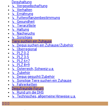
Deguhaltung
↳ Vergesellschaftung
↳ Verhalten
↳ Ernährung
↳ Futterpflanzenbestimmung
↳ Gesundheit
↳ Tierarztliste
↳ Haltung
↳ Nachwuchs
↳ Sonstiges
Tiere suchen ein Zuhause
↳ Degus suchen ein Zuhause/Zubehör
↳ Überregional
↳ PLZ 0-2
↳ PLZ 3-5
↳ PLZ 6+7
↳ PLZ 8+9
↳ Österreich, Schweiz u.a.
↳ Zubehör
↳ Degus gesucht/Zubehör
↳ Sonstige Tiere suchen ein Zuhause
↳ Fahrerketten
Degufreunde-Forum
↳ Rund um die DHS
↳ Technisches, allgemeine Hinweise u.a.