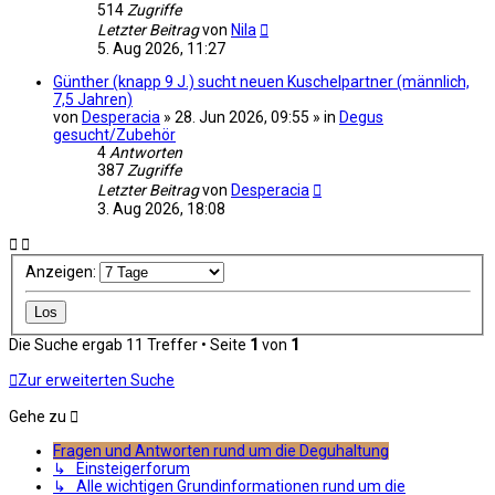
514
Zugriffe
Letzter Beitrag
von
Nila
5. Aug 2026, 11:27
Günther (knapp 9 J.) sucht neuen Kuschelpartner (männlich,
7,5 Jahren)
von
Desperacia
» 28. Jun 2026, 09:55 » in
Degus
gesucht/Zubehör
4
Antworten
387
Zugriffe
Letzter Beitrag
von
Desperacia
3. Aug 2026, 18:08
Anzeigen:
Die Suche ergab 11 Treffer • Seite
1
von
1
Zur erweiterten Suche
Gehe zu
Fragen und Antworten rund um die Deguhaltung
↳ Einsteigerforum
↳ Alle wichtigen Grundinformationen rund um die