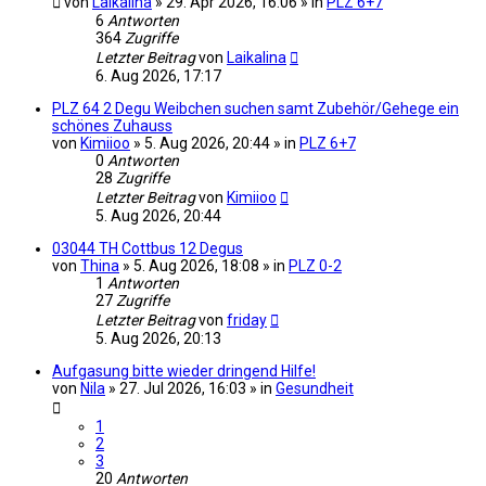
von
Laikalina
» 29. Apr 2026, 16:06 » in
PLZ 6+7
6
Antworten
364
Zugriffe
Letzter Beitrag
von
Laikalina
6. Aug 2026, 17:17
PLZ 64 2 Degu Weibchen suchen samt Zubehör/Gehege ein
schönes Zuhauss
von
Kimiioo
» 5. Aug 2026, 20:44 » in
PLZ 6+7
0
Antworten
28
Zugriffe
Letzter Beitrag
von
Kimiioo
5. Aug 2026, 20:44
03044 TH Cottbus 12 Degus
von
Thina
» 5. Aug 2026, 18:08 » in
PLZ 0-2
1
Antworten
27
Zugriffe
Letzter Beitrag
von
friday
5. Aug 2026, 20:13
Aufgasung bitte wieder dringend Hilfe!
von
Nila
» 27. Jul 2026, 16:03 » in
Gesundheit
1
2
3
20
Antworten