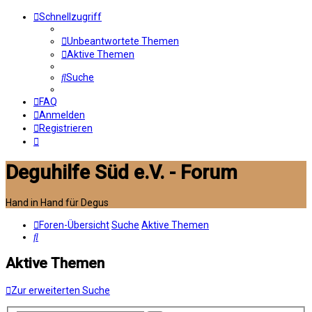
Schnellzugriff
Unbeantwortete Themen
Aktive Themen
Suche
FAQ
Anmelden
Registrieren
Deguhilfe Süd e.V. - Forum
Hand in Hand für Degus
Foren-Übersicht
Suche
Aktive Themen
Suche
Aktive Themen
Zur erweiterten Suche