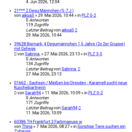
4. Jun 2026, 12:04
21*** 2 Degu Männchen (5-7 J.)
von
aiksaS
» 29. Mai 2026, 10:44 » in
PLZ 0-2
0
Antworten
119
Zugriffe
Letzter Beitrag
von
aiksaS
29. Mai 2026, 10:44
39628 Bismark, 4 Degumännchen 1,5 Jahre (2x 2er Gruppe)
mit Gehege
von
Sabrina.
» 27. Mai 2026, 23:13 » in
PLZ 3-5
0
Antworten
134
Zugriffe
Letzter Beitrag
von
Sabrina.
27. Mai 2026, 23:13
01662 - Sachsen / Meißen bei Dresden - Karamell sucht neue
Kuschelpartnerin
von
Sarah94
» 11. Mai 2026, 10:09 » in
PLZ 0-2
0
Antworten
171
Zugriffe
Letzter Beitrag
von
Sarah94
11. Mai 2026, 10:09
60386 TH Frankfurt 2 Farbmaeuse w
von
Thina
» 7. Mai 2026, 08:27 » in
Sonstige Tiere suchen ein
Zuhause