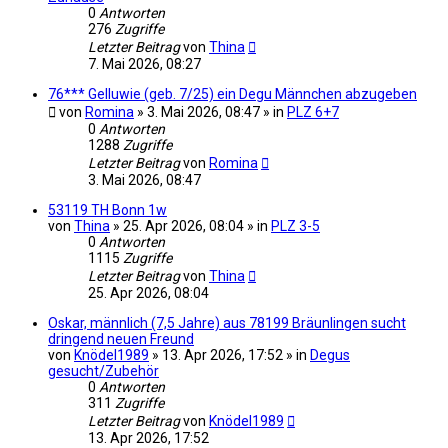
0
Antworten
276
Zugriffe
Letzter Beitrag
von
Thina
7. Mai 2026, 08:27
76*** Gelluwie (geb. 7/25) ein Degu Männchen abzugeben
von
Romina
» 3. Mai 2026, 08:47 » in
PLZ 6+7
0
Antworten
1288
Zugriffe
Letzter Beitrag
von
Romina
3. Mai 2026, 08:47
53119 TH Bonn 1w
von
Thina
» 25. Apr 2026, 08:04 » in
PLZ 3-5
0
Antworten
1115
Zugriffe
Letzter Beitrag
von
Thina
25. Apr 2026, 08:04
Oskar, männlich (7,5 Jahre) aus 78199 Bräunlingen sucht
dringend neuen Freund
von
Knödel1989
» 13. Apr 2026, 17:52 » in
Degus
gesucht/Zubehör
0
Antworten
311
Zugriffe
Letzter Beitrag
von
Knödel1989
13. Apr 2026, 17:52