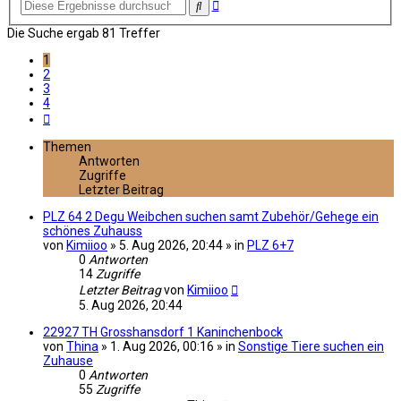
Erweiterte
Suche
Suche
Die Suche ergab 81 Treffer
1
2
3
4
Nächste
Themen
Antworten
Zugriffe
Letzter Beitrag
PLZ 64 2 Degu Weibchen suchen samt Zubehör/Gehege ein
schönes Zuhauss
von
Kimiioo
» 5. Aug 2026, 20:44 » in
PLZ 6+7
0
Antworten
14
Zugriffe
Letzter Beitrag
von
Kimiioo
5. Aug 2026, 20:44
22927 TH Grosshansdorf 1 Kaninchenbock
von
Thina
» 1. Aug 2026, 00:16 » in
Sonstige Tiere suchen ein
Zuhause
0
Antworten
55
Zugriffe