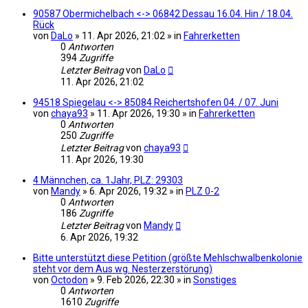
90587 Obermichelbach <-> 06842 Dessau 16.04. Hin / 18.04.
Rück
von
DaLo
» 11. Apr 2026, 21:02 » in
Fahrerketten
0
Antworten
394
Zugriffe
Letzter Beitrag
von
DaLo
11. Apr 2026, 21:02
94518 Spiegelau <-> 85084 Reichertshofen 04. / 07. Juni
von
chaya93
» 11. Apr 2026, 19:30 » in
Fahrerketten
0
Antworten
250
Zugriffe
Letzter Beitrag
von
chaya93
11. Apr 2026, 19:30
4 Männchen, ca. 1Jahr, PLZ: 29303
von
Mandy
» 6. Apr 2026, 19:32 » in
PLZ 0-2
0
Antworten
186
Zugriffe
Letzter Beitrag
von
Mandy
6. Apr 2026, 19:32
Bitte unterstützt diese Petition (größte Mehlschwalbenkolonie
steht vor dem Aus wg. Nesterzerstörung)
von
Octodon
» 9. Feb 2026, 22:30 » in
Sonstiges
0
Antworten
1610
Zugriffe