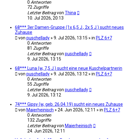
0
Antworten
72
Zugriffe
Letzter Beitrag
von
Thina
10. Jul 2026, 20:13
68*** 3er Damen-Gruppe (1x 6,5 J., 2x 5 J.) sucht neues
Zuhause
von
puschellady
» 9. Jul 2026, 13:15 » in
PLZ 6+7
0
Antworten
81
Zugriffe
Letzter Beitrag
von
puschellady
9. Jul 2026, 13:15
68*** Luna (w, 7,5 J.) sucht eine neue Kuschelpartnerin
von
puschellady
» 9. Jul 2026, 13:12 » in
PLZ 6+7
0
Antworten
55
Zugriffe
Letzter Beitrag
von
puschellady
9. Jul 2026, 13:12
74*** Gipsy (w, geb. 26.04.19) sucht ein neues Zuhause
von
Maierheinisch
» 24. Jun 2026, 12:11 » in
PLZ 6+7
0
Antworten
132
Zugriffe
Letzter Beitrag
von
Maierheinisch
24. Jun 2026, 12:11