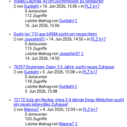
Vollalu-Laufrad, 43 cm Durchmesser zu verkaufen
von
Sunlight
» 16. Jun 2026, 15:06 » in
PLZ 6+7
0
Antworten
112
Zugriffe
Letzter Beitrag
von
Sunlight
16. Jun 2026, 15:06
Sushi (w/ 7,5) aus 64584 sucht ein neues Heim
von
Josephin01
» 14. Jun 2026, 14:50 » in
PLZ 6+7
0
Antworten
115
Zugriffe
Letzter Beitrag
von
Josephin01
14. Jun 2026, 14:50
76297 Stutensee, Daisy, 5,5 Jahre, sucht neues Zuhause
von
Sunlight
» 5. Jun 2026, 15:08 » in
PLZ 6+7
0
Antworten
118
Zugriffe
Letzter Beitrag
von
Sunlight
5. Jun 2026, 15:08
72172 Sulz am Neckar, etwa 3-4 jährige Degu-Weibchen sucht
ein neues liebevolles Zuhause!
von
MarinaT
» 4. Jun 2026, 12:04 » in
PLZ 6+7
0
Antworten
103
Zugriffe
Letzter Beitrag
von
MarinaT