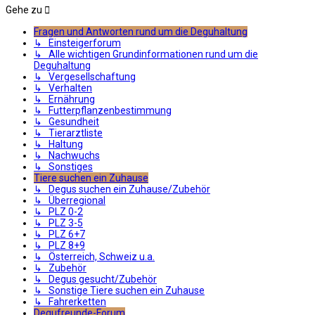
Gehe zu
Fragen und Antworten rund um die Deguhaltung
↳ Einsteigerforum
↳ Alle wichtigen Grundinformationen rund um die
Deguhaltung
↳ Vergesellschaftung
↳ Verhalten
↳ Ernährung
↳ Futterpflanzenbestimmung
↳ Gesundheit
↳ Tierarztliste
↳ Haltung
↳ Nachwuchs
↳ Sonstiges
Tiere suchen ein Zuhause
↳ Degus suchen ein Zuhause/Zubehör
↳ Überregional
↳ PLZ 0-2
↳ PLZ 3-5
↳ PLZ 6+7
↳ PLZ 8+9
↳ Österreich, Schweiz u.a.
↳ Zubehör
↳ Degus gesucht/Zubehör
↳ Sonstige Tiere suchen ein Zuhause
↳ Fahrerketten
Degufreunde-Forum