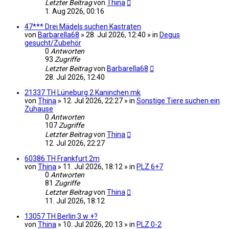
Letzter Beitrag
von
Thina
1. Aug 2026, 00:16
47*** Drei Mädels suchen Kastraten
von
Barbarella68
» 28. Jul 2026, 12:40 » in
Degus
gesucht/Zubehör
0
Antworten
93
Zugriffe
Letzter Beitrag
von
Barbarella68
28. Jul 2026, 12:40
21337 TH Lüneburg 2 Kaninchen mk
von
Thina
» 12. Jul 2026, 22:27 » in
Sonstige Tiere suchen ein
Zuhause
0
Antworten
107
Zugriffe
Letzter Beitrag
von
Thina
12. Jul 2026, 22:27
60386 TH Frankfurt 2m
von
Thina
» 11. Jul 2026, 18:12 » in
PLZ 6+7
0
Antworten
81
Zugriffe
Letzter Beitrag
von
Thina
11. Jul 2026, 18:12
13057 TH Berlin 3 w +?
von
Thina
» 10. Jul 2026, 20:13 » in
PLZ 0-2