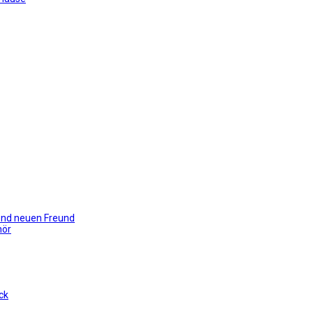
gend neuen Freund
hör
ck