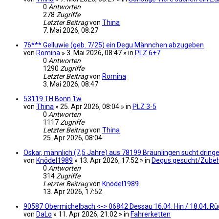
0
Antworten
278
Zugriffe
Letzter Beitrag
von
Thina
7. Mai 2026, 08:27
76*** Gelluwie (geb. 7/25) ein Degu Männchen abzugeben
von
Romina
» 3. Mai 2026, 08:47 » in
PLZ 6+7
0
Antworten
1290
Zugriffe
Letzter Beitrag
von
Romina
3. Mai 2026, 08:47
53119 TH Bonn 1w
von
Thina
» 25. Apr 2026, 08:04 » in
PLZ 3-5
0
Antworten
1117
Zugriffe
Letzter Beitrag
von
Thina
25. Apr 2026, 08:04
Oskar, männlich (7,5 Jahre) aus 78199 Bräunlingen sucht drin
von
Knödel1989
» 13. Apr 2026, 17:52 » in
Degus gesucht/Zube
0
Antworten
314
Zugriffe
Letzter Beitrag
von
Knödel1989
13. Apr 2026, 17:52
90587 Obermichelbach <-> 06842 Dessau 16.04. Hin / 18.04. Rü
von
DaLo
» 11. Apr 2026, 21:02 » in
Fahrerketten