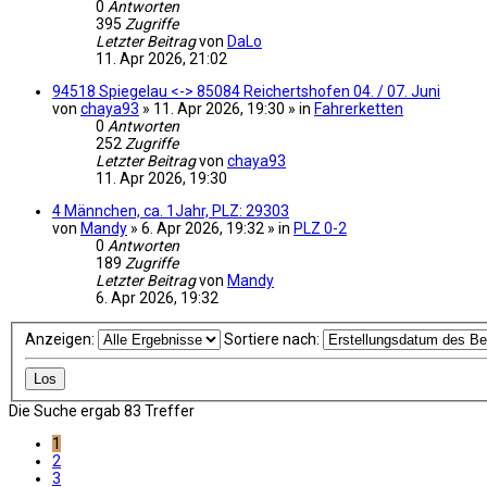
0
Antworten
395
Zugriffe
Letzter Beitrag
von
DaLo
11. Apr 2026, 21:02
94518 Spiegelau <-> 85084 Reichertshofen 04. / 07. Juni
von
chaya93
» 11. Apr 2026, 19:30 » in
Fahrerketten
0
Antworten
252
Zugriffe
Letzter Beitrag
von
chaya93
11. Apr 2026, 19:30
4 Männchen, ca. 1Jahr, PLZ: 29303
von
Mandy
» 6. Apr 2026, 19:32 » in
PLZ 0-2
0
Antworten
189
Zugriffe
Letzter Beitrag
von
Mandy
6. Apr 2026, 19:32
Anzeigen:
Sortiere nach:
Die Suche ergab 83 Treffer
1
2
3