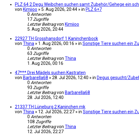
PLZ 64 2 Degu Weibchen suchen samt Zubehör/Gehege ein sc
von
Kimiioo
» 5. Aug 2026, 20:44 » in
PLZ 6+7
0
Antworten
17
Zugriffe
Letzter Beitrag
von
Kimiioo
5. Aug 2026, 20:44
22927 TH Grosshansdorf 1 Kaninchenbock
von
Thina
» 1. Aug 2026, 00:16 » in
Sonstige Tiere suchen ein Z
0
Antworten
63
Zugriffe
Letzter Beitrag
von
Thina
1. Aug 2026, 00:16
47*** Drei Mädels suchen Kastraten
von
Barbarella68
» 28. Jul 2026, 12:40 » in
Degus gesucht/Zube
0
Antworten
93
Zugriffe
Letzter Beitrag
von
Barbarella68
28. Jul 2026, 12:40
21337 TH Lüneburg 2 Kaninchen mk
von
Thina
» 12. Jul 2026, 22:27 » in
Sonstige Tiere suchen ein 
0
Antworten
108
Zugriffe
Letzter Beitrag
von
Thina
12. Jul 2026, 22:27