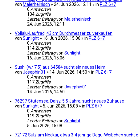
von
Maierheinisch
» 24. Jun 2026, 12:11 » in
PLZ 6+7
0
Antworten
134
Zugriffe
Letzter Beitrag
von
Maierheinisch
24. Jun 2026, 12:11
Vollalu-Laufrad, 43 cm Durchmesser zu verkaufen
von
Sunlight
» 16. Jun 2026, 15:06 » in
PLZ 6+7
0
Antworten
114
Zugriffe
Letzter Beitrag
von
Sunlight
16. Jun 2026, 15:06
Sushi (w/ 7,5) aus 64584 sucht ein neues Heim
von
Josephin01
» 14. Jun 2026, 14:50 » in
PLZ 6+7
0
Antworten
117
Zugriffe
Letzter Beitrag
von
Josephin01
14. Jun 2026, 14:50
76297 Stutensee, Daisy, 5,5 Jahre, sucht neues Zuhause
von
Sunlight
» 5. Jun 2026, 15:08 » in
PLZ 6+7
0
Antworten
119
Zugriffe
Letzter Beitrag
von
Sunlight
5. Jun 2026, 15:08
72172 Sulz am Neckar, etwa 3-4 jährige Degu-Weibchen sucht e