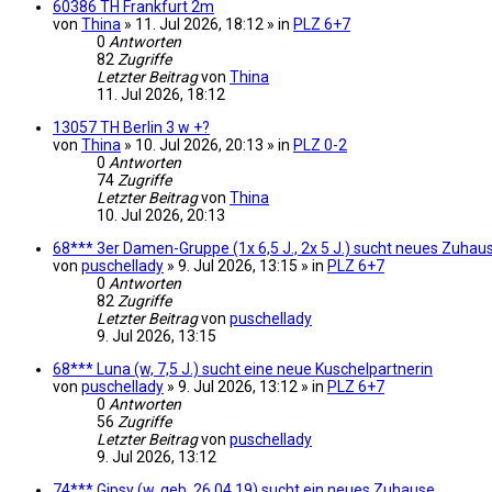
60386 TH Frankfurt 2m
von
Thina
» 11. Jul 2026, 18:12 » in
PLZ 6+7
0
Antworten
82
Zugriffe
Letzter Beitrag
von
Thina
11. Jul 2026, 18:12
13057 TH Berlin 3 w +?
von
Thina
» 10. Jul 2026, 20:13 » in
PLZ 0-2
0
Antworten
74
Zugriffe
Letzter Beitrag
von
Thina
10. Jul 2026, 20:13
68*** 3er Damen-Gruppe (1x 6,5 J., 2x 5 J.) sucht neues Zuhau
von
puschellady
» 9. Jul 2026, 13:15 » in
PLZ 6+7
0
Antworten
82
Zugriffe
Letzter Beitrag
von
puschellady
9. Jul 2026, 13:15
68*** Luna (w, 7,5 J.) sucht eine neue Kuschelpartnerin
von
puschellady
» 9. Jul 2026, 13:12 » in
PLZ 6+7
0
Antworten
56
Zugriffe
Letzter Beitrag
von
puschellady
9. Jul 2026, 13:12
74*** Gipsy (w, geb. 26.04.19) sucht ein neues Zuhause