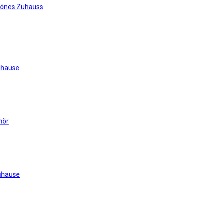
hönes Zuhauss
uhause
hör
Zuhause