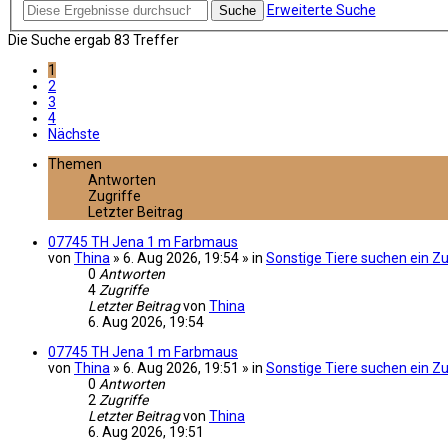
Erweiterte Suche
Suche
Die Suche ergab 83 Treffer
1
2
3
4
Nächste
Themen
Antworten
Zugriffe
Letzter Beitrag
07745 TH Jena 1 m Farbmaus
von
Thina
» 6. Aug 2026, 19:54 » in
Sonstige Tiere suchen ein Z
0
Antworten
4
Zugriffe
Letzter Beitrag
von
Thina
6. Aug 2026, 19:54
07745 TH Jena 1 m Farbmaus
von
Thina
» 6. Aug 2026, 19:51 » in
Sonstige Tiere suchen ein Z
0
Antworten
2
Zugriffe
Letzter Beitrag
von
Thina
6. Aug 2026, 19:51