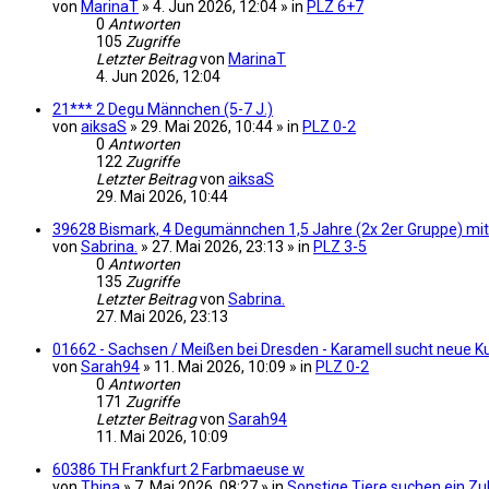
von
MarinaT
» 4. Jun 2026, 12:04 » in
PLZ 6+7
0
Antworten
105
Zugriffe
Letzter Beitrag
von
MarinaT
4. Jun 2026, 12:04
21*** 2 Degu Männchen (5-7 J.)
von
aiksaS
» 29. Mai 2026, 10:44 » in
PLZ 0-2
0
Antworten
122
Zugriffe
Letzter Beitrag
von
aiksaS
29. Mai 2026, 10:44
39628 Bismark, 4 Degumännchen 1,5 Jahre (2x 2er Gruppe) mi
von
Sabrina.
» 27. Mai 2026, 23:13 » in
PLZ 3-5
0
Antworten
135
Zugriffe
Letzter Beitrag
von
Sabrina.
27. Mai 2026, 23:13
01662 - Sachsen / Meißen bei Dresden - Karamell sucht neue K
von
Sarah94
» 11. Mai 2026, 10:09 » in
PLZ 0-2
0
Antworten
171
Zugriffe
Letzter Beitrag
von
Sarah94
11. Mai 2026, 10:09
60386 TH Frankfurt 2 Farbmaeuse w
von
Thina
» 7. Mai 2026, 08:27 » in
Sonstige Tiere suchen ein Z