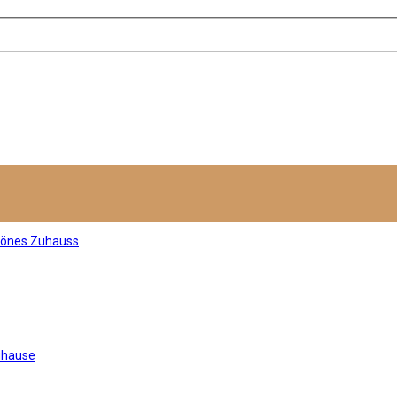
hönes Zuhauss
uhause