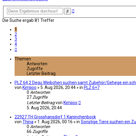
Erweiterte
Suche
Suche
Die Suche ergab 81 Treffer
1
2
3
4
Nächste
Themen
Antworten
Zugriffe
Letzter Beitrag
PLZ 64 2 Degu Weibchen suchen samt Zubehör/Gehege ein sc
von
Kimiioo
» 5. Aug 2026, 20:44 » in
PLZ 6+7
0
Antworten
27
Zugriffe
Letzter Beitrag
von
Kimiioo
5. Aug 2026, 20:44
22927 TH Grosshansdorf 1 Kaninchenbock
von
Thina
» 1. Aug 2026, 00:16 » in
Sonstige Tiere suchen ein Z
0
Antworten
66
Zugriffe