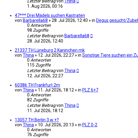
Letzter Beitrag
von
Thina
1. Aug 2026, 00:16
47*** Drei Mädels suchen Kastraten
von
Barbarella68
» 28. Jul 2026, 12:40 » in
Degus gesucht/Zube
0
Antworten
98
Zugriffe
Letzter Beitrag
von
Barbarella68
28. Jul 2026, 12:40
21337 TH Lüneburg 2 Kaninchen mk
von
Thina
» 12. Jul 2026, 22:27 » in
Sonstige Tiere suchen ein 
0
Antworten
115
Zugriffe
Letzter Beitrag
von
Thina
12. Jul 2026, 22:27
60386 TH Frankfurt 2m
von
Thina
» 11. Jul 2026, 18:12 » in
PLZ 6+7
0
Antworten
82
Zugriffe
Letzter Beitrag
von
Thina
11. Jul 2026, 18:12
13057 TH Berlin 3 w +?
von
Thina
» 10. Jul 2026, 20:13 » in
PLZ 0-2
0
Antworten
76
Zugriffe