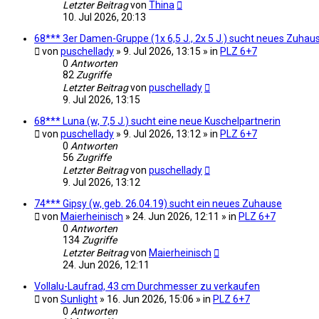
Letzter Beitrag
von
Thina
10. Jul 2026, 20:13
68*** 3er Damen-Gruppe (1x 6,5 J., 2x 5 J.) sucht neues Zuhau
von
puschellady
» 9. Jul 2026, 13:15 » in
PLZ 6+7
0
Antworten
82
Zugriffe
Letzter Beitrag
von
puschellady
9. Jul 2026, 13:15
68*** Luna (w, 7,5 J.) sucht eine neue Kuschelpartnerin
von
puschellady
» 9. Jul 2026, 13:12 » in
PLZ 6+7
0
Antworten
56
Zugriffe
Letzter Beitrag
von
puschellady
9. Jul 2026, 13:12
74*** Gipsy (w, geb. 26.04.19) sucht ein neues Zuhause
von
Maierheinisch
» 24. Jun 2026, 12:11 » in
PLZ 6+7
0
Antworten
134
Zugriffe
Letzter Beitrag
von
Maierheinisch
24. Jun 2026, 12:11
Vollalu-Laufrad, 43 cm Durchmesser zu verkaufen
von
Sunlight
» 16. Jun 2026, 15:06 » in
PLZ 6+7
0
Antworten