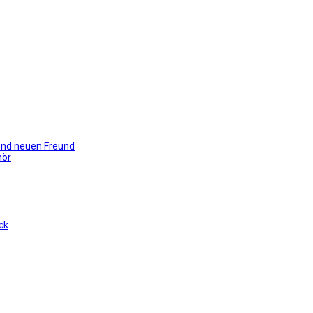
gend neuen Freund
hör
ck