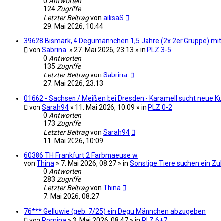
0
Antworten
124
Zugriffe
Letzter Beitrag
von
aiksaS
29. Mai 2026, 10:44
39628 Bismark, 4 Degumännchen 1,5 Jahre (2x 2er Gruppe) mi
von
Sabrina.
» 27. Mai 2026, 23:13 » in
PLZ 3-5
0
Antworten
135
Zugriffe
Letzter Beitrag
von
Sabrina.
27. Mai 2026, 23:13
01662 - Sachsen / Meißen bei Dresden - Karamell sucht neue K
von
Sarah94
» 11. Mai 2026, 10:09 » in
PLZ 0-2
0
Antworten
173
Zugriffe
Letzter Beitrag
von
Sarah94
11. Mai 2026, 10:09
60386 TH Frankfurt 2 Farbmaeuse w
von
Thina
» 7. Mai 2026, 08:27 » in
Sonstige Tiere suchen ein Z
0
Antworten
283
Zugriffe
Letzter Beitrag
von
Thina
7. Mai 2026, 08:27
76*** Gelluwie (geb. 7/25) ein Degu Männchen abzugeben
von
Romina
» 3. Mai 2026, 08:47 » in
PLZ 6+7