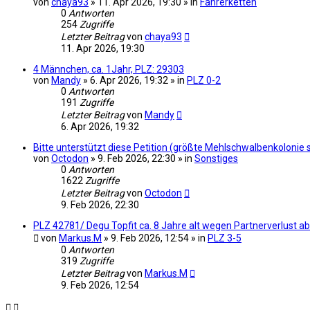
von
chaya93
» 11. Apr 2026, 19:30 » in
Fahrerketten
0
Antworten
254
Zugriffe
Letzter Beitrag
von
chaya93
11. Apr 2026, 19:30
4 Männchen, ca. 1Jahr, PLZ: 29303
von
Mandy
» 6. Apr 2026, 19:32 » in
PLZ 0-2
0
Antworten
191
Zugriffe
Letzter Beitrag
von
Mandy
6. Apr 2026, 19:32
Bitte unterstützt diese Petition (größte Mehlschwalbenkolonie
von
Octodon
» 9. Feb 2026, 22:30 » in
Sonstiges
0
Antworten
1622
Zugriffe
Letzter Beitrag
von
Octodon
9. Feb 2026, 22:30
PLZ 42781/ Degu Topfit ca. 8 Jahre alt wegen Partnerverlust a
von
Markus.M
» 9. Feb 2026, 12:54 » in
PLZ 3-5
0
Antworten
319
Zugriffe
Letzter Beitrag
von
Markus.M
9. Feb 2026, 12:54