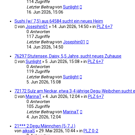
114
Zugriffe
Letzter Beitrag
von
Sunlight
16. Jun 2026, 15:06
Sushi (w/ 7,5) aus 64584 sucht ein neues Heim
von
Josephin01
» 14. Jun 2026, 14:50 » in
PLZ 6+7
0
Antworten
117
Zugriffe
Letzter Beitrag
von
Josephin01
14. Jun 2026, 14:50
76297 Stutensee, Daisy, 5,5 Jahre, sucht neues Zuhause
von
Sunlight
» 5. Jun 2026, 15:08 » in
PLZ 6+7
0
Antworten
119
Zugriffe
Letzter Beitrag
von
Sunlight
5. Jun 2026, 15:08
72172 Sulz am Neckar, etwa 3-4 jährige Degu-Weibchen sucht e
von
MarinaT
» 4. Jun 2026, 12:04 » in
PLZ 6+7
0
Antworten
105
Zugriffe
Letzter Beitrag
von
MarinaT
4. Jun 2026, 12:04
21*** 2 Degu Männchen (5-7 J.)
von
aiksaS
» 29. Mai 2026, 10:44 » in
PLZ 0-2