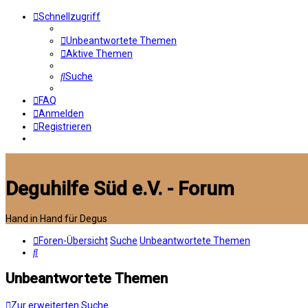
Schnellzugriff
Unbeantwortete Themen
Aktive Themen
Suche
FAQ
Anmelden
Registrieren
Deguhilfe Süd e.V. - Forum
Hand in Hand für Degus
Foren-Übersicht
Suche
Unbeantwortete Themen
Suche
Unbeantwortete Themen
Zur erweiterten Suche