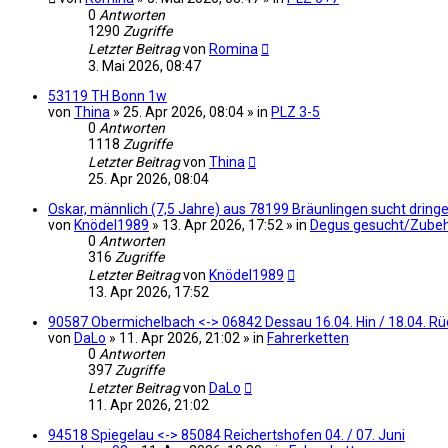
0
Antworten
1290
Zugriffe
Letzter Beitrag
von
Romina
3. Mai 2026, 08:47
53119 TH Bonn 1w
von
Thina
» 25. Apr 2026, 08:04 » in
PLZ 3-5
0
Antworten
1118
Zugriffe
Letzter Beitrag
von
Thina
25. Apr 2026, 08:04
Oskar, männlich (7,5 Jahre) aus 78199 Bräunlingen sucht drin
von
Knödel1989
» 13. Apr 2026, 17:52 » in
Degus gesucht/Zube
0
Antworten
316
Zugriffe
Letzter Beitrag
von
Knödel1989
13. Apr 2026, 17:52
90587 Obermichelbach <-> 06842 Dessau 16.04. Hin / 18.04. Rü
von
DaLo
» 11. Apr 2026, 21:02 » in
Fahrerketten
0
Antworten
397
Zugriffe
Letzter Beitrag
von
DaLo
11. Apr 2026, 21:02
94518 Spiegelau <-> 85084 Reichertshofen 04. / 07. Juni