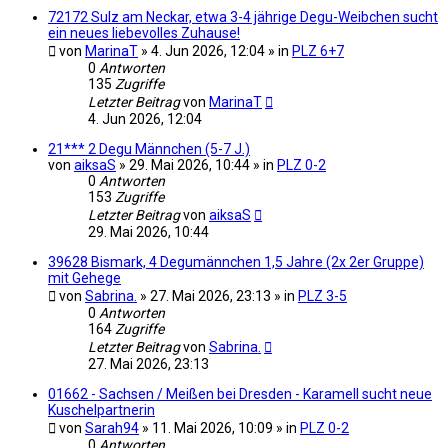
72172 Sulz am Neckar, etwa 3-4 jährige Degu-Weibchen sucht
ein neues liebevolles Zuhause!
von
MarinaT
» 4. Jun 2026, 12:04 » in
PLZ 6+7
0
Antworten
135
Zugriffe
Letzter Beitrag
von
MarinaT
4. Jun 2026, 12:04
21*** 2 Degu Männchen (5-7 J.)
von
aiksaS
» 29. Mai 2026, 10:44 » in
PLZ 0-2
0
Antworten
153
Zugriffe
Letzter Beitrag
von
aiksaS
29. Mai 2026, 10:44
39628 Bismark, 4 Degumännchen 1,5 Jahre (2x 2er Gruppe)
mit Gehege
von
Sabrina.
» 27. Mai 2026, 23:13 » in
PLZ 3-5
0
Antworten
164
Zugriffe
Letzter Beitrag
von
Sabrina.
27. Mai 2026, 23:13
01662 - Sachsen / Meißen bei Dresden - Karamell sucht neue
Kuschelpartnerin
von
Sarah94
» 11. Mai 2026, 10:09 » in
PLZ 0-2
0
Antworten