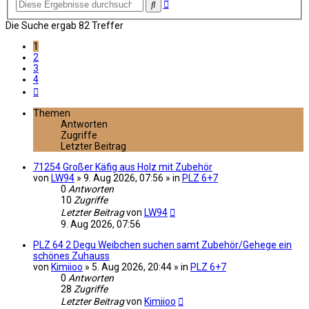
Erweiterte
Suche
Suche
Die Suche ergab 82 Treffer
1
2
3
4
Nächste
Themen
Antworten
Zugriffe
Letzter Beitrag
71254 Großer Käfig aus Holz mit Zubehör
von
LW94
» 9. Aug 2026, 07:56 » in
PLZ 6+7
0
Antworten
10
Zugriffe
Letzter Beitrag
von
LW94
9. Aug 2026, 07:56
PLZ 64 2 Degu Weibchen suchen samt Zubehör/Gehege ein
schönes Zuhauss
von
Kimiioo
» 5. Aug 2026, 20:44 » in
PLZ 6+7
0
Antworten
28
Zugriffe
Letzter Beitrag
von
Kimiioo