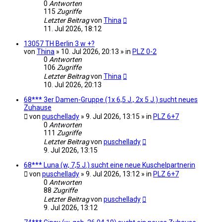
0
Antworten
115
Zugriffe
Letzter Beitrag
von
Thina
11. Jul 2026, 18:12
13057 TH Berlin 3 w +?
von
Thina
» 10. Jul 2026, 20:13 » in
PLZ 0-2
0
Antworten
106
Zugriffe
Letzter Beitrag
von
Thina
10. Jul 2026, 20:13
68*** 3er Damen-Gruppe (1x 6,5 J., 2x 5 J.) sucht neues
Zuhause
von
puschellady
» 9. Jul 2026, 13:15 » in
PLZ 6+7
0
Antworten
111
Zugriffe
Letzter Beitrag
von
puschellady
9. Jul 2026, 13:15
68*** Luna (w, 7,5 J.) sucht eine neue Kuschelpartnerin
von
puschellady
» 9. Jul 2026, 13:12 » in
PLZ 6+7
0
Antworten
88
Zugriffe
Letzter Beitrag
von
puschellady
9. Jul 2026, 13:12