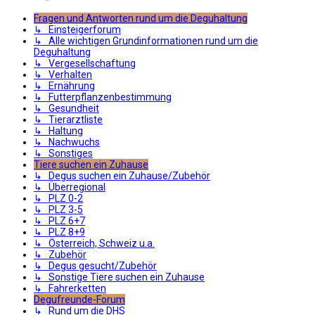
Fragen und Antworten rund um die Deguhaltung
↳ Einsteigerforum
↳ Alle wichtigen Grundinformationen rund um die
Deguhaltung
↳ Vergesellschaftung
↳ Verhalten
↳ Ernährung
↳ Futterpflanzenbestimmung
↳ Gesundheit
↳ Tierarztliste
↳ Haltung
↳ Nachwuchs
↳ Sonstiges
Tiere suchen ein Zuhause
↳ Degus suchen ein Zuhause/Zubehör
↳ Überregional
↳ PLZ 0-2
↳ PLZ 3-5
↳ PLZ 6+7
↳ PLZ 8+9
↳ Österreich, Schweiz u.a.
↳ Zubehör
↳ Degus gesucht/Zubehör
↳ Sonstige Tiere suchen ein Zuhause
↳ Fahrerketten
Degufreunde-Forum
↳ Rund um die DHS