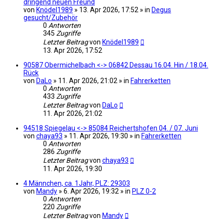
dringend neuen Freund
von
Knödel1989
» 13. Apr 2026, 17:52 » in
Degus
gesucht/Zubehör
0
Antworten
345
Zugriffe
Letzter Beitrag
von
Knödel1989
13. Apr 2026, 17:52
90587 Obermichelbach <-> 06842 Dessau 16.04. Hin / 18.04.
Rück
von
DaLo
» 11. Apr 2026, 21:02 » in
Fahrerketten
0
Antworten
433
Zugriffe
Letzter Beitrag
von
DaLo
11. Apr 2026, 21:02
94518 Spiegelau <-> 85084 Reichertshofen 04. / 07. Juni
von
chaya93
» 11. Apr 2026, 19:30 » in
Fahrerketten
0
Antworten
286
Zugriffe
Letzter Beitrag
von
chaya93
11. Apr 2026, 19:30
4 Männchen, ca. 1Jahr, PLZ: 29303
von
Mandy
» 6. Apr 2026, 19:32 » in
PLZ 0-2
0
Antworten
220
Zugriffe
Letzter Beitrag
von
Mandy