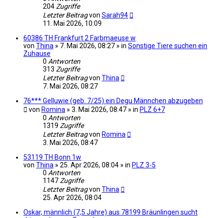
204
Zugriffe
Letzter Beitrag
von
Sarah94
11. Mai 2026, 10:09
60386 TH Frankfurt 2 Farbmaeuse w
von
Thina
» 7. Mai 2026, 08:27 » in
Sonstige Tiere suchen ein
Zuhause
0
Antworten
313
Zugriffe
Letzter Beitrag
von
Thina
7. Mai 2026, 08:27
76*** Gelluwie (geb. 7/25) ein Degu Männchen abzugeben
von
Romina
» 3. Mai 2026, 08:47 » in
PLZ 6+7
0
Antworten
1319
Zugriffe
Letzter Beitrag
von
Romina
3. Mai 2026, 08:47
53119 TH Bonn 1w
von
Thina
» 25. Apr 2026, 08:04 » in
PLZ 3-5
0
Antworten
1147
Zugriffe
Letzter Beitrag
von
Thina
25. Apr 2026, 08:04
Oskar, männlich (7,5 Jahre) aus 78199 Bräunlingen sucht