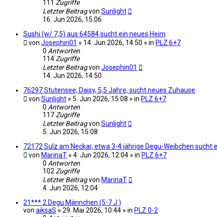
111
Zugriffe
Letzter Beitrag
von
Sunlight
16. Jun 2026, 15:06
Sushi (w/ 7,5) aus 64584 sucht ein neues Heim
von
Josephin01
» 14. Jun 2026, 14:50 » in
PLZ 6+7
0
Antworten
114
Zugriffe
Letzter Beitrag
von
Josephin01
14. Jun 2026, 14:50
76297 Stutensee, Daisy, 5,5 Jahre, sucht neues Zuhause
von
Sunlight
» 5. Jun 2026, 15:08 » in
PLZ 6+7
0
Antworten
117
Zugriffe
Letzter Beitrag
von
Sunlight
5. Jun 2026, 15:08
72172 Sulz am Neckar, etwa 3-4 jährige Degu-Weibchen sucht e
von
MarinaT
» 4. Jun 2026, 12:04 » in
PLZ 6+7
0
Antworten
102
Zugriffe
Letzter Beitrag
von
MarinaT
4. Jun 2026, 12:04
21*** 2 Degu Männchen (5-7 J.)
von
aiksaS
» 29. Mai 2026, 10:44 » in
PLZ 0-2