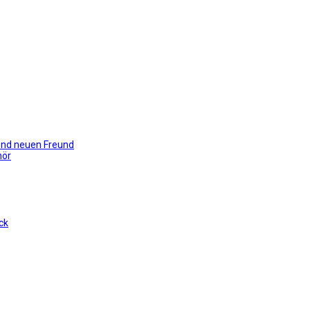
gend neuen Freund
hör
ck