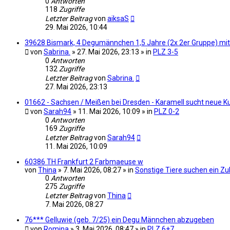
0
Antworten
118
Zugriffe
Letzter Beitrag
von
aiksaS
29. Mai 2026, 10:44
39628 Bismark, 4 Degumännchen 1,5 Jahre (2x 2er Gruppe) mi
von
Sabrina.
» 27. Mai 2026, 23:13 » in
PLZ 3-5
0
Antworten
132
Zugriffe
Letzter Beitrag
von
Sabrina.
27. Mai 2026, 23:13
01662 - Sachsen / Meißen bei Dresden - Karamell sucht neue K
von
Sarah94
» 11. Mai 2026, 10:09 » in
PLZ 0-2
0
Antworten
169
Zugriffe
Letzter Beitrag
von
Sarah94
11. Mai 2026, 10:09
60386 TH Frankfurt 2 Farbmaeuse w
von
Thina
» 7. Mai 2026, 08:27 » in
Sonstige Tiere suchen ein Z
0
Antworten
275
Zugriffe
Letzter Beitrag
von
Thina
7. Mai 2026, 08:27
76*** Gelluwie (geb. 7/25) ein Degu Männchen abzugeben
von
Romina
» 3. Mai 2026, 08:47 » in
PLZ 6+7