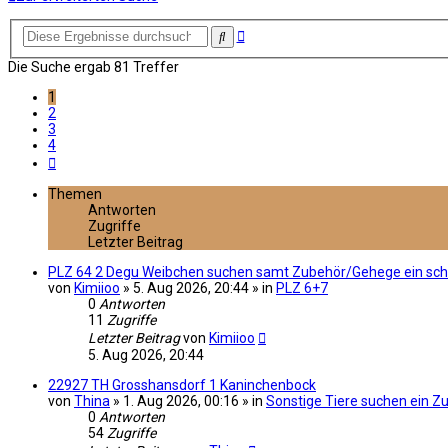
Erweiterte
Suche
Suche
Die Suche ergab 81 Treffer
1
2
3
4
Nächste
Themen
Antworten
Zugriffe
Letzter Beitrag
PLZ 64 2 Degu Weibchen suchen samt Zubehör/Gehege ein sc
von
Kimiioo
» 5. Aug 2026, 20:44 » in
PLZ 6+7
0
Antworten
11
Zugriffe
Letzter Beitrag
von
Kimiioo
5. Aug 2026, 20:44
22927 TH Grosshansdorf 1 Kaninchenbock
von
Thina
» 1. Aug 2026, 00:16 » in
Sonstige Tiere suchen ein Z
0
Antworten
54
Zugriffe