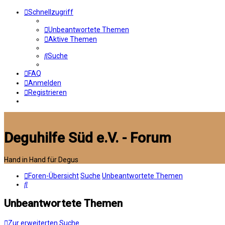
Schnellzugriff
Unbeantwortete Themen
Aktive Themen
Suche
FAQ
Anmelden
Registrieren
Deguhilfe Süd e.V. - Forum
Hand in Hand für Degus
Foren-Übersicht
Suche
Unbeantwortete Themen
Suche
Unbeantwortete Themen
Zur erweiterten Suche