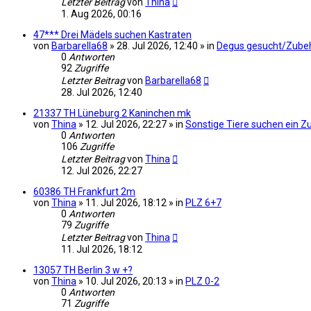
Letzter Beitrag
von
Thina
1. Aug 2026, 00:16
47*** Drei Mädels suchen Kastraten
von
Barbarella68
» 28. Jul 2026, 12:40 » in
Degus gesucht/Zube
0
Antworten
92
Zugriffe
Letzter Beitrag
von
Barbarella68
28. Jul 2026, 12:40
21337 TH Lüneburg 2 Kaninchen mk
von
Thina
» 12. Jul 2026, 22:27 » in
Sonstige Tiere suchen ein 
0
Antworten
106
Zugriffe
Letzter Beitrag
von
Thina
12. Jul 2026, 22:27
60386 TH Frankfurt 2m
von
Thina
» 11. Jul 2026, 18:12 » in
PLZ 6+7
0
Antworten
79
Zugriffe
Letzter Beitrag
von
Thina
11. Jul 2026, 18:12
13057 TH Berlin 3 w +?
von
Thina
» 10. Jul 2026, 20:13 » in
PLZ 0-2
0
Antworten
71
Zugriffe