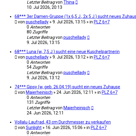
Letzter Beitrag
von
Thina
10. Jul 2026, 20:13
68*** 3er Damen-Gruppe (1x 6,5 J., 2x 5 J.) sucht neues Zuhau
von
puschellady
» 9. Jul 2026, 13:15 » in
PLZ 6+7
0
Antworten
80
Zugriffe
Letzter Beitrag
von
puschellady
9. Jul 2026, 13:15
68*** Luna (w, 7,5 J.) sucht eine neue Kuschelpartnerin
von
puschellady
» 9. Jul 2026, 13:12 » in
PLZ 6+7
0
Antworten
54
Zugriffe
Letzter Beitrag
von
puschellady
9. Jul 2026, 13:12
74*** Gipsy (w, geb. 26.04.19) sucht ein neues Zuhause
von
Maierheinisch
» 24. Jun 2026, 12:11 » in
PLZ 6+7
0
Antworten
131
Zugriffe
Letzter Beitrag
von
Maierheinisch
24. Jun 2026, 12:11
Vollalu-Laufrad, 43 cm Durchmesser zu verkaufen
von
Sunlight
» 16. Jun 2026, 15:06 » in
PLZ 6+7
0
Antworten