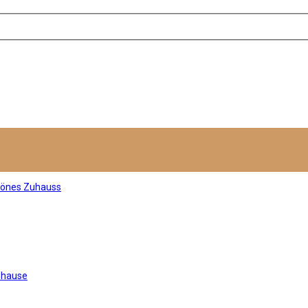
hönes Zuhauss
uhause