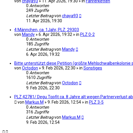
von
chaya93
» 11. Apr 2026, 19:30 » in
Fahrerketten
0
Antworten
249
Zugriffe
Letzter Beitrag
von
chaya93
11. Apr 2026, 19:30
4 Männchen, ca. 1Jahr, PLZ: 29303
von
Mandy
» 6. Apr 2026, 19:32 » in
PLZ 0-2
0
Antworten
185
Zugriffe
Letzter Beitrag
von
Mandy
6. Apr 2026, 19:32
Bitte unterstützt diese Petition (größte Mehlschwalbenkolonie
von
Octodon
» 9. Feb 2026, 22:30 » in
Sonstiges
0
Antworten
1610
Zugriffe
Letzter Beitrag
von
Octodon
9. Feb 2026, 22:30
PLZ 42781/ Degu Topfit ca. 8 Jahre alt wegen Partnerverlust a
von
Markus.M
» 9. Feb 2026, 12:54 » in
PLZ 3-5
0
Antworten
316
Zugriffe
Letzter Beitrag
von
Markus.M
9. Feb 2026, 12:54