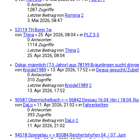
0
Antworten
1287
Zugriffe
Letzter Beitrag
von
Romina
3. Mai 2026, 08:47
53119 TH Bonn 1w
von
Thina
» 25. Apr 2026, 08:04 » in
PLZ 3-5
0
Antworten
1114
Zugriffe
Letzter Beitrag
von
Thina
25. Apr 2026, 08:04
Oskar, männlich (7,5 Jahre) aus 78199 Bräunlingen sucht drin
von
Knödel1989
» 13. Apr 2026, 17:52 » in
Degus gesucht/Zube
0
Antworten
310
Zugriffe
Letzter Beitrag
von
Knödel1989
13. Apr 2026, 17:52
90587 Obermichelbach <-> 06842 Dessau 16.04. Hin / 18.04. Rü
von
DaLo
» 11. Apr 2026, 21:02 » in
Fahrerketten
0
Antworten
393
Zugriffe
Letzter Beitrag
von
DaLo
11. Apr 2026, 21:02
94518 Spiegelau <-> 85084 Reichertshofen 04. / 07. Juni