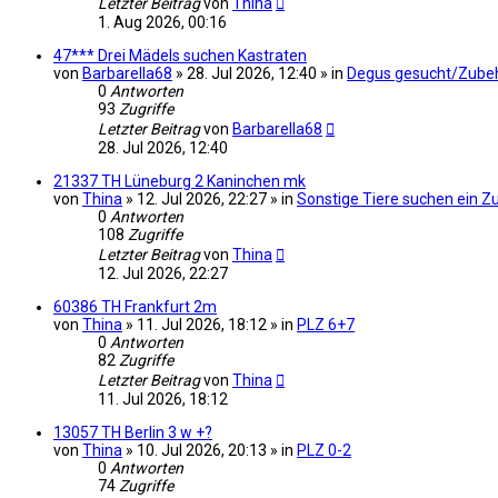
Letzter Beitrag
von
Thina
1. Aug 2026, 00:16
47*** Drei Mädels suchen Kastraten
von
Barbarella68
» 28. Jul 2026, 12:40 » in
Degus gesucht/Zube
0
Antworten
93
Zugriffe
Letzter Beitrag
von
Barbarella68
28. Jul 2026, 12:40
21337 TH Lüneburg 2 Kaninchen mk
von
Thina
» 12. Jul 2026, 22:27 » in
Sonstige Tiere suchen ein 
0
Antworten
108
Zugriffe
Letzter Beitrag
von
Thina
12. Jul 2026, 22:27
60386 TH Frankfurt 2m
von
Thina
» 11. Jul 2026, 18:12 » in
PLZ 6+7
0
Antworten
82
Zugriffe
Letzter Beitrag
von
Thina
11. Jul 2026, 18:12
13057 TH Berlin 3 w +?
von
Thina
» 10. Jul 2026, 20:13 » in
PLZ 0-2
0
Antworten
74
Zugriffe