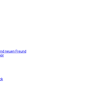
gend neuen Freund
hör
ck