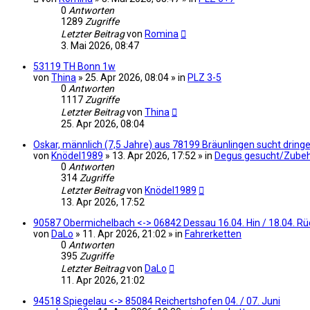
0
Antworten
1289
Zugriffe
Letzter Beitrag
von
Romina
3. Mai 2026, 08:47
53119 TH Bonn 1w
von
Thina
» 25. Apr 2026, 08:04 » in
PLZ 3-5
0
Antworten
1117
Zugriffe
Letzter Beitrag
von
Thina
25. Apr 2026, 08:04
Oskar, männlich (7,5 Jahre) aus 78199 Bräunlingen sucht drin
von
Knödel1989
» 13. Apr 2026, 17:52 » in
Degus gesucht/Zube
0
Antworten
314
Zugriffe
Letzter Beitrag
von
Knödel1989
13. Apr 2026, 17:52
90587 Obermichelbach <-> 06842 Dessau 16.04. Hin / 18.04. Rü
von
DaLo
» 11. Apr 2026, 21:02 » in
Fahrerketten
0
Antworten
395
Zugriffe
Letzter Beitrag
von
DaLo
11. Apr 2026, 21:02
94518 Spiegelau <-> 85084 Reichertshofen 04. / 07. Juni