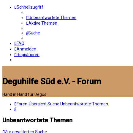
Schnellzugriff
Unbeantwortete Themen
Aktive Themen
Suche
FAQ
Anmelden
Registrieren
Deguhilfe Süd e.V. - Forum
Hand in Hand für Degus
Foren-Übersicht
Suche
Unbeantwortete Themen
Suche
Unbeantwortete Themen
Zur erweiterten Suche