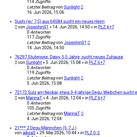
114
Zugriffe
Letzter Beitrag
von
Sunlight
16. Jun 2026, 15:06
Sushi (w/ 7,5) aus 64584 sucht ein neues Heim
von
Josephin01
» 14. Jun 2026, 14:50 » in
PLZ 6+7
0
Antworten
117
Zugriffe
Letzter Beitrag
von
Josephin01
14. Jun 2026, 14:50
76297 Stutensee, Daisy, 5,5 Jahre, sucht neues Zuhause
von
Sunlight
» 5. Jun 2026, 15:08 » in
PLZ 6+7
0
Antworten
119
Zugriffe
Letzter Beitrag
von
Sunlight
5. Jun 2026, 15:08
72172 Sulz am Neckar, etwa 3-4 jährige Degu-Weibchen sucht e
von
MarinaT
» 4. Jun 2026, 12:04 » in
PLZ 6+7
0
Antworten
105
Zugriffe
Letzter Beitrag
von
MarinaT
4. Jun 2026, 12:04
21*** 2 Degu Männchen (5-7 J.)
von
aiksaS
» 29. Mai 2026, 10:44 » in
PLZ 0-2