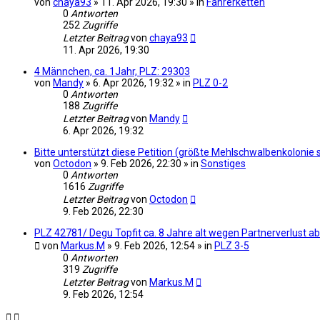
von
chaya93
» 11. Apr 2026, 19:30 » in
Fahrerketten
0
Antworten
252
Zugriffe
Letzter Beitrag
von
chaya93
11. Apr 2026, 19:30
4 Männchen, ca. 1Jahr, PLZ: 29303
von
Mandy
» 6. Apr 2026, 19:32 » in
PLZ 0-2
0
Antworten
188
Zugriffe
Letzter Beitrag
von
Mandy
6. Apr 2026, 19:32
Bitte unterstützt diese Petition (größte Mehlschwalbenkolonie
von
Octodon
» 9. Feb 2026, 22:30 » in
Sonstiges
0
Antworten
1616
Zugriffe
Letzter Beitrag
von
Octodon
9. Feb 2026, 22:30
PLZ 42781/ Degu Topfit ca. 8 Jahre alt wegen Partnerverlust a
von
Markus.M
» 9. Feb 2026, 12:54 » in
PLZ 3-5
0
Antworten
319
Zugriffe
Letzter Beitrag
von
Markus.M
9. Feb 2026, 12:54