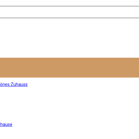
hönes Zuhauss
uhause