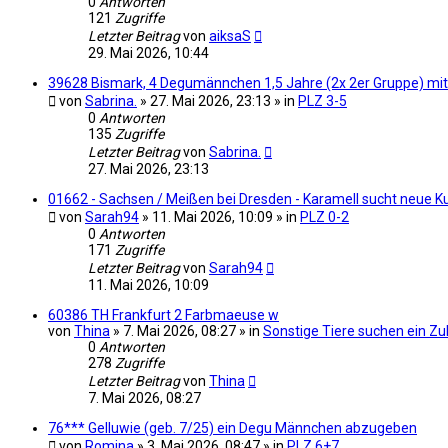
0
Antworten
121
Zugriffe
Letzter Beitrag
von
aiksaS
29. Mai 2026, 10:44
39628 Bismark, 4 Degumännchen 1,5 Jahre (2x 2er Gruppe) mi
von
Sabrina.
» 27. Mai 2026, 23:13 » in
PLZ 3-5
0
Antworten
135
Zugriffe
Letzter Beitrag
von
Sabrina.
27. Mai 2026, 23:13
01662 - Sachsen / Meißen bei Dresden - Karamell sucht neue K
von
Sarah94
» 11. Mai 2026, 10:09 » in
PLZ 0-2
0
Antworten
171
Zugriffe
Letzter Beitrag
von
Sarah94
11. Mai 2026, 10:09
60386 TH Frankfurt 2 Farbmaeuse w
von
Thina
» 7. Mai 2026, 08:27 » in
Sonstige Tiere suchen ein Z
0
Antworten
278
Zugriffe
Letzter Beitrag
von
Thina
7. Mai 2026, 08:27
76*** Gelluwie (geb. 7/25) ein Degu Männchen abzugeben
von
Romina
» 3. Mai 2026, 08:47 » in
PLZ 6+7