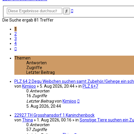
Erweiterte
Suche
Suche
Die Suche ergab 81 Treffer
1
2
3
4
Nächste
Themen
Antworten
Zugriffe
Letzter Beitrag
PLZ 64 2 Degu Weibchen suchen samt Zubehör/Gehege ein sc
von
Kimiioo
» 5. Aug 2026, 20:44 » in
PLZ 6+7
0
Antworten
16
Zugriffe
Letzter Beitrag
von
Kimiioo
5. Aug 2026, 20:44
22927 TH Grosshansdorf 1 Kaninchenbock
von
Thina
» 1. Aug 2026, 00:16 » in
Sonstige Tiere suchen ein Z
0
Antworten
57
Zugriffe