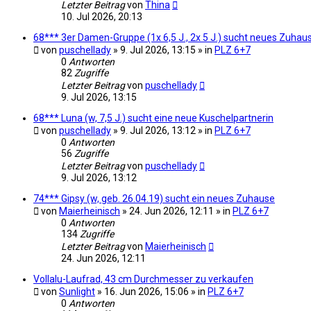
Letzter Beitrag
von
Thina
10. Jul 2026, 20:13
68*** 3er Damen-Gruppe (1x 6,5 J., 2x 5 J.) sucht neues Zuhau
von
puschellady
» 9. Jul 2026, 13:15 » in
PLZ 6+7
0
Antworten
82
Zugriffe
Letzter Beitrag
von
puschellady
9. Jul 2026, 13:15
68*** Luna (w, 7,5 J.) sucht eine neue Kuschelpartnerin
von
puschellady
» 9. Jul 2026, 13:12 » in
PLZ 6+7
0
Antworten
56
Zugriffe
Letzter Beitrag
von
puschellady
9. Jul 2026, 13:12
74*** Gipsy (w, geb. 26.04.19) sucht ein neues Zuhause
von
Maierheinisch
» 24. Jun 2026, 12:11 » in
PLZ 6+7
0
Antworten
134
Zugriffe
Letzter Beitrag
von
Maierheinisch
24. Jun 2026, 12:11
Vollalu-Laufrad, 43 cm Durchmesser zu verkaufen
von
Sunlight
» 16. Jun 2026, 15:06 » in
PLZ 6+7
0
Antworten