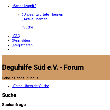
Schnellzugriff
Unbeantwortete Themen
Aktive Themen
Suche
FAQ
Anmelden
Registrieren
Deguhilfe Süd e.V. - Forum
Hand in Hand für Degus
Foren-Übersicht
Suche
Suche
Suchanfrage