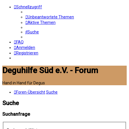
Schnellzugriff
Unbeantwortete Themen
Aktive Themen
Suche
FAQ
Anmelden
Registrieren
Deguhilfe Süd e.V. - Forum
Hand in Hand für Degus
Foren-Übersicht
Suche
Suche
Suchanfrage