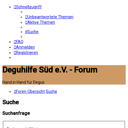
Schnellzugriff
Unbeantwortete Themen
Aktive Themen
Suche
FAQ
Anmelden
Registrieren
Deguhilfe Süd e.V. - Forum
Hand in Hand für Degus
Foren-Übersicht
Suche
Suche
Suchanfrage