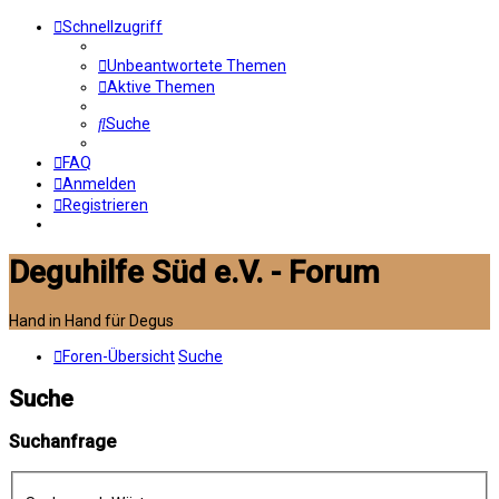
Schnellzugriff
Unbeantwortete Themen
Aktive Themen
Suche
FAQ
Anmelden
Registrieren
Deguhilfe Süd e.V. - Forum
Hand in Hand für Degus
Foren-Übersicht
Suche
Suche
Suchanfrage