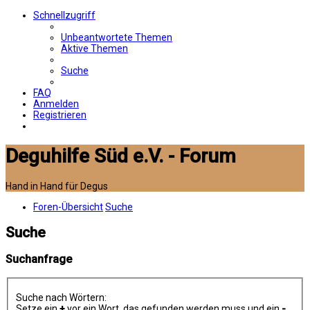
Schnellzugriff
Unbeantwortete Themen
Aktive Themen
Suche
FAQ
Anmelden
Registrieren
Deguhilfe Süd e.V. - Forum
Hand in Hand für Degus
Foren-Übersicht
Suche
Suche
Suchanfrage
Suche nach Wörtern:
Setze ein
+
vor ein Wort, das gefunden werden muss und ein
-