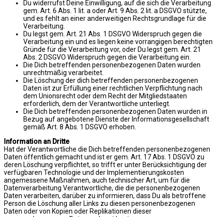
Du widerrufst Deine Einwilligung, auf die sich die Verarbeitung
gem. Art. 6 Abs. 1 lit. a oder Art. 9 Abs. 2 lit. a DSGVO stützte,
und es fehlt an einer anderweitigen Rechtsgrundlage für die
Verarbeitung.
Du legst gem. Art. 21 Abs. 1 DSGVO Widerspruch gegen die
Verarbeitung ein und es liegen keine vorrangigen berechtigten
Gründe für die Verarbeitung vor, oder Du legst gem. Art. 21
Abs. 2 DSGVO Widerspruch gegen die Verarbeitung ein.
Die Dich betreffenden personenbezogenen Daten wurden
unrechtmäßig verarbeitet.
Die Löschung der dich betreffenden personenbezogenen
Daten ist zur Erfüllung einer rechtlichen Verpflichtung nach
dem Unionsrecht oder dem Recht der Mitgliedstaaten
erforderlich, dem der Verantwortliche unterliegt.
Die Dich betreffenden personenbezogenen Daten wurden in
Bezug auf angebotene Dienste der Informationsgesellschaft
gemäß Art. 8 Abs. 1 DSGVO erhoben.
Information an Dritte
Hat der Verantwortliche die Dich betreffenden personenbezogenen
Daten öffentlich gemacht und ist er gem. Art. 17 Abs. 1 DSGVO zu
deren Löschung verpflichtet, so trifft er unter Berücksichtigung der
verfügbaren Technologie und der Implementierungskosten
angemessene Maßnahmen, auch technischer Art, um für die
Datenverarbeitung Verantwortliche, die die personenbezogenen
Daten verarbeiten, darüber zu informieren, dass Du als betroffene
Person die Löschung aller Links zu diesen personenbezogenen
Daten oder von Kopien oder Replikationen dieser