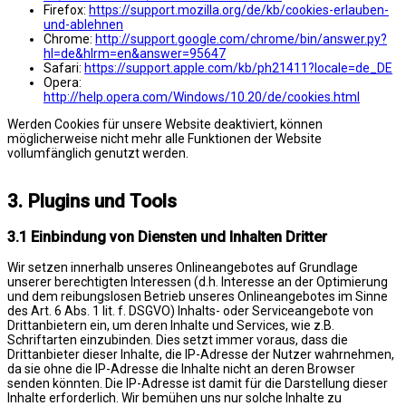
Firefox:
https://support.mozilla.org/de/kb/cookies-erlauben-
und-ablehnen
Chrome:
http://support.google.com/chrome/bin/answer.py?
hl=de&hlrm=en&answer=95647
Safari:
https://support.apple.com/kb/ph21411?locale=de_DE
Opera:
http://help.opera.com/Windows/10.20/de/cookies.html
Werden Cookies für unsere Website deaktiviert, können
möglicherweise nicht mehr alle Funktionen der Website
vollumfänglich genutzt werden.
3. Plugins und Tools
3.1 Einbindung von Diensten und Inhalten Dritter
Wir setzen innerhalb unseres Onlineangebotes auf Grundlage
unserer berechtigten Interessen (d.h. Interesse an der Optimierung
und dem reibungslosen Betrieb unseres Onlineangebotes im Sinne
des Art. 6 Abs. 1 lit. f. DSGVO) Inhalts- oder Serviceangebote von
Drittanbietern ein, um deren Inhalte und Services, wie z.B.
Schriftarten einzubinden. Dies setzt immer voraus, dass die
Drittanbieter dieser Inhalte, die IP-Adresse der Nutzer wahrnehmen,
da sie ohne die IP-Adresse die Inhalte nicht an deren Browser
senden könnten. Die IP-Adresse ist damit für die Darstellung dieser
Inhalte erforderlich. Wir bemühen uns nur solche Inhalte zu