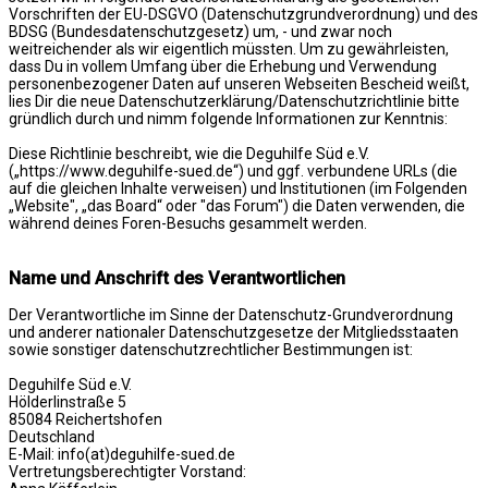
Vorschriften der EU-DSGVO (Datenschutzgrundverordnung) und des
BDSG (Bundesdatenschutzgesetz) um, - und zwar noch
weitreichender als wir eigentlich müssten. Um zu gewährleisten,
dass Du in vollem Umfang über die Erhebung und Verwendung
personenbezogener Daten auf unseren Webseiten Bescheid weißt,
lies Dir die neue Datenschutzerklärung/Datenschutzrichtlinie bitte
gründlich durch und nimm folgende Informationen zur Kenntnis:
Diese Richtlinie beschreibt, wie die Deguhilfe Süd e.V.
(„https://www.deguhilfe-sued.de“) und ggf. verbundene URLs (die
auf die gleichen Inhalte verweisen) und Institutionen (im Folgenden
„Website", „das Board“ oder "das Forum") die Daten verwenden, die
während deines Foren-Besuchs gesammelt werden.
Name und Anschrift des Verantwortlichen
Der Verantwortliche im Sinne der Datenschutz-Grundverordnung
und anderer nationaler Datenschutzgesetze der Mitgliedsstaaten
sowie sonstiger datenschutzrechtlicher Bestimmungen ist:
Deguhilfe Süd e.V.
Hölderlinstraße 5
85084 Reichertshofen
Deutschland
E-Mail: info(at)deguhilfe-sued.de
Vertretungsberechtigter Vorstand: