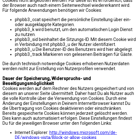
Cookies nicht angeboten werden. Für diese ist es erforderlich, dass
der Browser auch nach einem Seitenwechsel wiedererkannt wird.
Für folgende Anwendungen benötigen wir Cookies:
phpbb3_ccat speichert die persönliche Einstellung über ein-
oder ausgeklappte Kategorien.
phpbb3_k wird benutzt, um den automatischen Login Dienst
zu nutzen.
phpbb3_sid beinhaltet die Sitzungs-ID. Mit diesem Cookie wird
in Verbindung mit phpbb3_u der Nutzer identifiziert.
phpbb3_u Die Benutzer-ID des Benutzers wird hier abgelegt.
phpbb3_track Markieren von gelesenen Beiträgen für Gäste.
Die durch technisch notwendige Cookies erhobenen Nutzerdaten
werden nicht zur Erstellung von Nutzerprofilen verwendet.
Dauer der Speicherung, Widerspruchs- und
Beseitigungsmöglichkeit
Cookies werden auf dem Rechner des Nutzers gespeichert und von
diesem an unserer Seite übermittelt. Daher hast Du als Nutzer auch
die volle Kontrolle über die Verwendung von Cookies. Durch eine
Änderung der Einstellungen in Deinem Internetbrowser kannst Du
die Übertragung von Cookies deaktivieren oder einschränken.
Bereits gespeicherte Cookies können jederzeit gelöscht werden.
Dies kann auch automatisiert erfolgen. Diese Einstellungen findest
Du für die jeweiligen Browser unter den folgenden Links:
Internet Explorer:
http://windows.microsoft.com/de-
DE/windows-vista/Block-or-allow-cookies