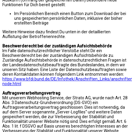
Funktionen für Dich bereit gestellt:
Im Persönlichen Bereich einen Button zum Download der bei
uns gespeicherten persönlichen Daten, inklusive der bisher
erstellten Beiträge
Weitere Hinweise dazu findest Du unten in der detaillierten
Auflistung der Betroffenenrechte.
Beschwerderecht bei der zuständigen Aufsichtsbehörde
Im Falle datenschutzrechtlicher Verstöße steht Dir ein
Beschwerderecht bei der zuständigen Aufsichtsbehörde zu.
Zuständige Aufsichtsbehörde in datenschutzrechtlichen Fragen ist
der Landesdatenschutzbeauftragte des Bundeslandes, in dem wir
unseren Sitz haben. Eine Liste der Datenschutzbeauftragten sowie
deren Kontaktdaten können folgendem Link entnommen werden:
https://www.bfdi.bund.de/DE/Infothek/Anschriften_Links/anschriften
node.html
Auftragsverarbeitungsvertrag
Mit unserem Webhosting Service, der Strato AG, wurde nach Art. 28
Abs. 3 Datenschutz-Grundverordnung (DS-GVO) ein
Auftragsverarbeitungsvertrag geschlossen. Dies ist notwendig, da
auf dem Server sogenannte „Server-Logfiles“ und weitere Daten
gespeichert werden, die zur Verbesserung der Stabilität und
Funktionalität unserer Website nötig sind. Dies erfolgt gemäß Art. 6
Abs. 1 lit. f DSGVO auf Basis unseres berechtigten Interesses an der
Verbesserung der Stabilität und Funktionalität unserer Website.