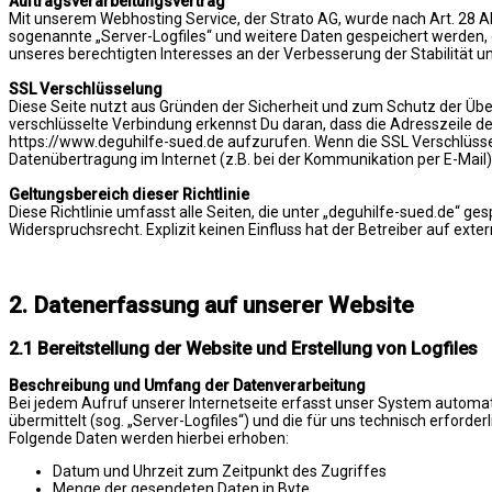
Auftragsverarbeitungsvertrag
Mit unserem Webhosting Service, der Strato AG, wurde nach Art. 28 
sogenannte „Server-Logfiles“ und weitere Daten gespeichert werden, die
unseres berechtigten Interesses an der Verbesserung der Stabilität un
SSL Verschlüsselung
Diese Seite nutzt aus Gründen der Sicherheit und zum Schutz der Über
verschlüsselte Verbindung erkennst Du daran, dass die Adresszeile des
https://www.deguhilfe-sued.de aufzurufen. Wenn die SSL Verschlüsselun
Datenübertragung im Internet (z.B. bei der Kommunikation per E-Mail) 
Geltungsbereich dieser Richtlinie
Diese Richtlinie umfasst alle Seiten, die unter „deguhilfe-sued.de“ g
Widerspruchsrecht. Explizit keinen Einfluss hat der Betreiber auf extern
2. Datenerfassung auf unserer Website
2.1 Bereitstellung der Website und Erstellung von Logfiles
Beschreibung und Umfang der Datenverarbeitung
Bei jedem Aufruf unserer Internetseite erfasst unser System automa
übermittelt (sog. „Server-Logfiles“) und die für uns technisch erforder
Folgende Daten werden hierbei erhoben:
Datum und Uhrzeit zum Zeitpunkt des Zugriffes
Menge der gesendeten Daten in Byte