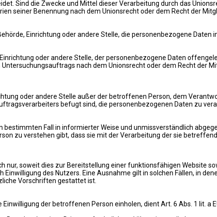
et. Sind die Zwecke und Mittel dieser Verarbeitung durch das Unionsr
rien seiner Benennung nach dem Unionsrecht oder dem Recht der Mitg
, Behörde, Einrichtung oder andere Stelle, die personenbezogene Daten 
, Einrichtung oder andere Stelle, der personenbezogene Daten offengele
n Untersuchungsauftrags nach dem Unionsrecht oder dem Recht der Mi
inrichtung oder andere Stelle außer der betroffenen Person, dem Verant
ftragsverarbeiters befugt sind, die personenbezogenen Daten zu vera
r den bestimmten Fall in informierter Weise und unmissverständlich abge
rson zu verstehen gibt, dass sie mit der Verarbeitung der sie betreff
ur, soweit dies zur Bereitstellung einer funktionsfähigen Website sowi
inwilligung des Nutzers. Eine Ausnahme gilt in solchen Fällen, in denen
iche Vorschriften gestattet ist.
inwilligung der betroffenen Person einholen, dient Art. 6 Abs. 1 lit.