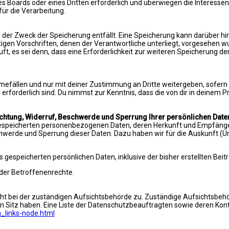
es Boards oder eines Dritten erforderlich und überwiegen die Interess
 für die Verarbeitung.
der Zweck der Speicherung entfällt. Eine Speicherung kann darüber hi
gen Vorschriften, denen der Verantwortliche unterliegt, vorgesehen w
t, es sei denn, dass eine Erforderlichkeit zur weiteren Speicherung de
hmefällen und nur mit deiner Zustimmung an Dritte weitergeben, sofern
n erforderlich sind. Du nimmst zur Kenntnis, dass die von dir in deinem
ichtung, Widerruf, Beschwerde und Sperrung Ihrer persönlichen Date
e gespeicherten personenbezogenen Daten, deren Herkunft und Empfäng
schwerde und Sperrung dieser Daten. Dazu haben wir für die Auskunft (
gespeicherten persönlichen Daten, inklusive der bisher erstellten Beit
g der Betroffenenrechte.
cht bei der zuständigen Aufsichtsbehörde zu. Zuständige Aufsichtsbehö
n Sitz haben. Eine Liste der Datenschutzbeauftragten sowie deren K
n_links-node.html