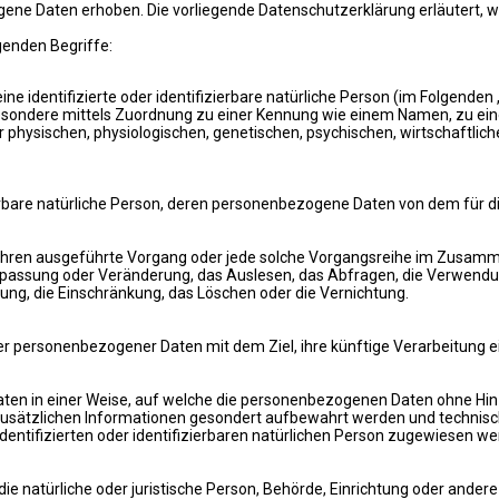
e Daten erhoben. Die vorliegende Datenschutzerklärung erläutert, we
genden Begriffe:
e identifizierte oder identifizierbare natürliche Person (im Folgenden 
insbesondere mittels Zuordnung zu einer Kennung wie einem Namen, zu e
sischen, physiologischen, genetischen, psychischen, wirtschaftlichen, 
zierbare natürliche Person, deren personenbezogene Daten von dem für d
Verfahren ausgeführte Vorgang oder jede solche Vorgangsreihe im Zus
Anpassung oder Veränderung, das Auslesen, das Abfragen, die Verwendu
ung, die Einschränkung, das Löschen oder die Vernichtung.
er personenbezogener Daten mit dem Ziel, ihre künftige Verarbeitung 
en in einer Weise, auf welche die personenbezogenen Daten ohne Hinz
usätzlichen Informationen gesondert aufbewahrt werden und technisc
dentifizierten oder identifizierbaren natürlichen Person zugewiesen we
 die natürliche oder juristische Person, Behörde, Einrichtung oder ande