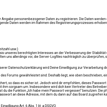
unter Angabe personenbezogener Daten zu registrieren. Die Daten werde
. Folgende Daten werden im Rahmen des Registrierungsprozesses erhoben
eitzahl usw.)
asis unseres berechtigten Interesses an der Verbesserung der Stabilität
ten uns allerdings vor, die Server-Logfiles nachträglich zu überprüfen,
er Datenschutzerklärung wird Deine Einwilligung zur Verarbeitung die
 des Forums gewährleistet sind. Deshalb liegt, wie oben beschrieben, ein 
ert, so dass es sicher ist. Jedoch wird dir empfohlen, dieses Passwor
it ihm sorgsam um. Insbesondere wird dich kein Vertreter des Betreiber
nst du die Funktion „Ich habe mein Passwort vergessen“ benutzen. Di
Passwort an diese Adresse, mit dem du dann auf das Board zugreifen k
inwilligung Art. 6 Abs. 1 lit. a DSGVO.