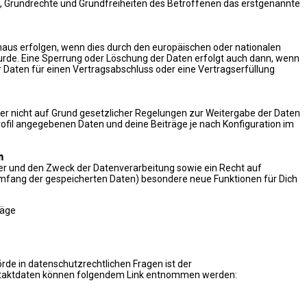
en, Grundrechte und Grundfreiheiten des Betroffenen das erstgenannte
naus erfolgen, wenn dies durch den europäischen oder nationalen
urde. Eine Sperrung oder Löschung der Daten erfolgt auch dann, wenn
r Daten für einen Vertragsabschluss oder eine Vertragserfüllung
 er nicht auf Grund gesetzlicher Regelungen zur Weitergabe der Daten
 Profil angegebenen Daten und deine Beiträge je nach Konfiguration im
n
er und den Zweck der Datenverarbeitung sowie ein Recht auf
Umfang der gespeicherten Daten) besondere neue Funktionen für Dich
räge
rde in datenschutzrechtlichen Fragen ist der
ontaktdaten können folgendem Link entnommen werden: