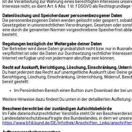
Ist die Verarbeitung zur Wahrung eines berechtigten Interesses unser
Interesse nicht, so dient Art. 6 Abs. 1 lit. f DSGVO als Rechtsgrundlage
Datenlöschung und Speicherdauer personenbezogener Daten
Die personenbezogenen Daten werden gelöscht oder gesperrt, sobald 
Gesetzgeber in unionsrechtlichen Verordnungen, Gesetzen oder sonsti
eine durch die genannten Normen vorgeschriebene Speicherfrist abläuf
besteht.
Regelungen bezüglich der Weitergabe deiner Daten
Der Betreiber wird diese Daten grundsätzlich nicht bzw. nur in Ausna
verpflichtet ist oder die Daten zur Durchsetzung rechtlicher Interesse
Internet verfügbar und von jedermann abrufbar sein können.
Recht auf Auskunft, Berichtigung, Löschung, Einschränkung, Unterr
Du hast jederzeit das Recht auf unentgeltliche Auskunft über Dein
Berichtigung, Löschung, Einschränkung, Unterrichtung, Widerruf, Be
bereit gestellt:
Im Persönlichen Bereich einen Button zum Download der bei uns 
Weitere Hinweise dazu findest Du unten in der detaillierten Auflistun
Beschwerderecht bei der zuständigen Aufsichtsbehörde
Im Falle datenschutzrechtlicher Verstöße steht Dir ein Beschwerdere
Landesdatenschutzbeauftragte des Bundeslandes, in dem wir unsere
https://www.bfdi.bund.de/DE/Infothek/Anschriften_Links/anschrifte