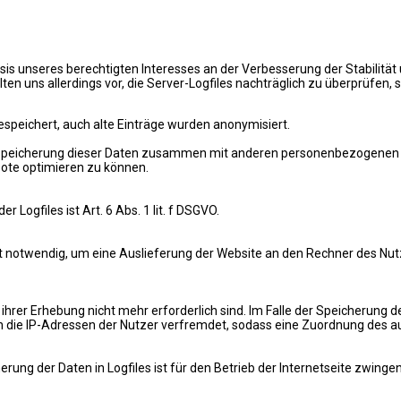
asis unseres berechtigten Interesses an der Verbesserung der Stabilität
ten uns allerdings vor, die Server-Logfiles nachträglich zu überprüfen,
espeichert, auch alte Einträge wurden anonymisiert.
 Speicherung dieser Daten zusammen mit anderen personenbezogenen Dat
ote optimieren zu können.
ogfiles ist Art. 6 Abs. 1 lit. f DSGVO.
 notwendig, um eine Auslieferung der Website an den Rechner des Nutze
hrer Erhebung nicht mehr erforderlich sind. Im Falle der Speicherung der
 die IP-Adressen der Nutzer verfremdet, sodass eine Zuordnung des auf
rung der Daten in Logfiles ist für den Betrieb der Internetseite zwingen