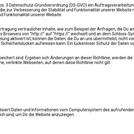
Abs. 3 Datenschutz-Grundverordnung (DS-GVO) ein Auftragsverarbeitung
 zur Verbesserung der Stabilität und Funktionalität unserer Website nöt
d Funktionalität unserer Website.
tragung vertraulicher Inhalte, wie zum Beispiel der Anfragen, die Du an
 Browsers von "http://" auf "https://" wechselt und an dem Schloss-Sym
g aktiviert ist, können die Daten, die Du an uns übermittelst, nicht v
Sicherheitslücken aufweisen kann. Ein lückenloser Schutz der Daten vor 
espeichert sind. Ergeben sich Änderungen an dieser Richtlinie, werden di
e, verlinkte Webseiten, auf denen diese Richtlinie nicht gilt.
tisiert Daten und Informationen vom Computersystem des aufrufenden 
lich sind, um Dir die Website anzuzeigen.