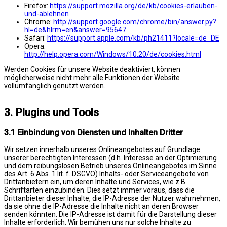
Firefox:
https://support.mozilla.org/de/kb/cookies-erlauben-
und-ablehnen
Chrome:
http://support.google.com/chrome/bin/answer.py?
hl=de&hlrm=en&answer=95647
Safari:
https://support.apple.com/kb/ph21411?locale=de_DE
Opera:
http://help.opera.com/Windows/10.20/de/cookies.html
Werden Cookies für unsere Website deaktiviert, können
möglicherweise nicht mehr alle Funktionen der Website
vollumfänglich genutzt werden.
3. Plugins und Tools
3.1 Einbindung von Diensten und Inhalten Dritter
Wir setzen innerhalb unseres Onlineangebotes auf Grundlage
unserer berechtigten Interessen (d.h. Interesse an der Optimierung
und dem reibungslosen Betrieb unseres Onlineangebotes im Sinne
des Art. 6 Abs. 1 lit. f. DSGVO) Inhalts- oder Serviceangebote von
Drittanbietern ein, um deren Inhalte und Services, wie z.B.
Schriftarten einzubinden. Dies setzt immer voraus, dass die
Drittanbieter dieser Inhalte, die IP-Adresse der Nutzer wahrnehmen,
da sie ohne die IP-Adresse die Inhalte nicht an deren Browser
senden könnten. Die IP-Adresse ist damit für die Darstellung dieser
Inhalte erforderlich. Wir bemühen uns nur solche Inhalte zu