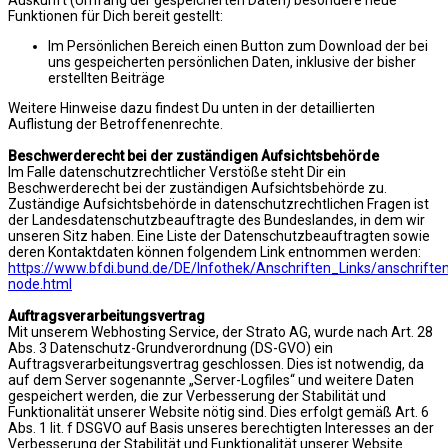
Funktionen für Dich bereit gestellt:
Im Persönlichen Bereich einen Button zum Download der bei
uns gespeicherten persönlichen Daten, inklusive der bisher
erstellten Beiträge
Weitere Hinweise dazu findest Du unten in der detaillierten
Auflistung der Betroffenenrechte.
Beschwerderecht bei der zuständigen Aufsichtsbehörde
Im Falle datenschutzrechtlicher Verstöße steht Dir ein
Beschwerderecht bei der zuständigen Aufsichtsbehörde zu.
Zuständige Aufsichtsbehörde in datenschutzrechtlichen Fragen ist
der Landesdatenschutzbeauftragte des Bundeslandes, in dem wir
unseren Sitz haben. Eine Liste der Datenschutzbeauftragten sowie
deren Kontaktdaten können folgendem Link entnommen werden:
https://www.bfdi.bund.de/DE/Infothek/Anschriften_Links/anschriften
node.html
Auftragsverarbeitungsvertrag
Mit unserem Webhosting Service, der Strato AG, wurde nach Art. 28
Abs. 3 Datenschutz-Grundverordnung (DS-GVO) ein
Auftragsverarbeitungsvertrag geschlossen. Dies ist notwendig, da
auf dem Server sogenannte „Server-Logfiles“ und weitere Daten
gespeichert werden, die zur Verbesserung der Stabilität und
Funktionalität unserer Website nötig sind. Dies erfolgt gemäß Art. 6
Abs. 1 lit. f DSGVO auf Basis unseres berechtigten Interesses an der
Verbesserung der Stabilität und Funktionalität unserer Website.