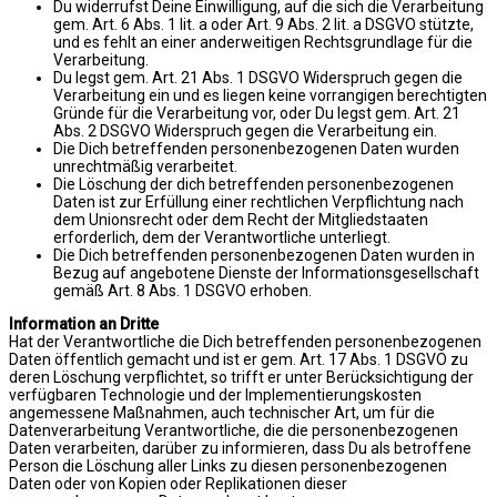
Du widerrufst Deine Einwilligung, auf die sich die Verarbeitung
gem. Art. 6 Abs. 1 lit. a oder Art. 9 Abs. 2 lit. a DSGVO stützte,
und es fehlt an einer anderweitigen Rechtsgrundlage für die
Verarbeitung.
Du legst gem. Art. 21 Abs. 1 DSGVO Widerspruch gegen die
Verarbeitung ein und es liegen keine vorrangigen berechtigten
Gründe für die Verarbeitung vor, oder Du legst gem. Art. 21
Abs. 2 DSGVO Widerspruch gegen die Verarbeitung ein.
Die Dich betreffenden personenbezogenen Daten wurden
unrechtmäßig verarbeitet.
Die Löschung der dich betreffenden personenbezogenen
Daten ist zur Erfüllung einer rechtlichen Verpflichtung nach
dem Unionsrecht oder dem Recht der Mitgliedstaaten
erforderlich, dem der Verantwortliche unterliegt.
Die Dich betreffenden personenbezogenen Daten wurden in
Bezug auf angebotene Dienste der Informationsgesellschaft
gemäß Art. 8 Abs. 1 DSGVO erhoben.
Information an Dritte
Hat der Verantwortliche die Dich betreffenden personenbezogenen
Daten öffentlich gemacht und ist er gem. Art. 17 Abs. 1 DSGVO zu
deren Löschung verpflichtet, so trifft er unter Berücksichtigung der
verfügbaren Technologie und der Implementierungskosten
angemessene Maßnahmen, auch technischer Art, um für die
Datenverarbeitung Verantwortliche, die die personenbezogenen
Daten verarbeiten, darüber zu informieren, dass Du als betroffene
Person die Löschung aller Links zu diesen personenbezogenen
Daten oder von Kopien oder Replikationen dieser