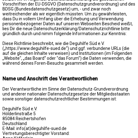
Vorschriften der EU-DSGVO (Datenschutzgrundverordnung) und des
BDSG (Bundesdatenschutzgesetz) um, - und zwar noch
weitreichender als wir eigentlich müssten. Um zu gewährleisten,
dass Du in vollem Umfang über die Erhebung und Verwendung
personenbezogener Daten auf unseren Webseiten Bescheid weißt,
lies Dir die neue Datenschutzerklärung/Datenschutzrichtlinie bitte
gründlich durch und nimm folgende Informationen zur Kenntnis:
Diese Richtlinie beschreibt, wie die Deguhilfe Süd e.V.
(„https://www.deguhilfe-sued.de“) und ggf. verbundene URLs (die
auf die gleichen Inhalte verweisen) und Institutionen (im Folgenden
„Website", „das Board“ oder "das Forum") die Daten verwenden, die
während deines Foren-Besuchs gesammelt werden.
Name und Anschrift des Verantwortlichen
Der Verantwortliche im Sinne der Datenschutz-Grundverordnung
und anderer nationaler Datenschutzgesetze der Mitgliedsstaaten
sowie sonstiger datenschutzrechtlicher Bestimmungen ist:
Deguhilfe Süd e.V.
Hölderlinstraße 5
85084 Reichertshofen
Deutschland
E-Mail: info(at)deguhilfe-sued.de
Vertretungsberechtigter Vorstand: