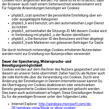
Cookies nicht angeboten werden. Für diese ist es erforderlich, dass
der Browser auch nach einem Seitenwechsel wiedererkannt wird.
Für folgende Anwendungen benötigen wir Cookies:
phpbb3_ccat speichert die persönliche Einstellung über ein-
oder ausgeklappte Kategorien.
phpbb3_k wird benutzt, um den automatischen Login Dienst
zu nutzen.
phpbb3_sid beinhaltet die Sitzungs-ID. Mit diesem Cookie wird
in Verbindung mit phpbb3_u der Nutzer identifiziert.
phpbb3_u Die Benutzer-ID des Benutzers wird hier abgelegt.
phpbb3_track Markieren von gelesenen Beiträgen für Gäste.
Die durch technisch notwendige Cookies erhobenen Nutzerdaten
werden nicht zur Erstellung von Nutzerprofilen verwendet.
Dauer der Speicherung, Widerspruchs- und
Beseitigungsmöglichkeit
Cookies werden auf dem Rechner des Nutzers gespeichert und von
diesem an unserer Seite übermittelt. Daher hast Du als Nutzer auch
die volle Kontrolle über die Verwendung von Cookies. Durch eine
Änderung der Einstellungen in Deinem Internetbrowser kannst Du
die Übertragung von Cookies deaktivieren oder einschränken.
Bereits gespeicherte Cookies können jederzeit gelöscht werden.
Dies kann auch automatisiert erfolgen. Diese Einstellungen findest
Du für die jeweiligen Browser unter den folgenden Links:
Internet Explorer:
http://windows.microsoft.com/de-
DE/windows-vista/Block-or-allow-cookies