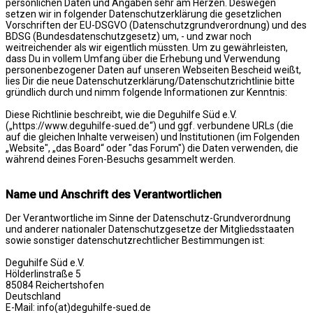
persönlichen Daten und Angaben sehr am Herzen. Deswegen
setzen wir in folgender Datenschutzerklärung die gesetzlichen
Vorschriften der EU-DSGVO (Datenschutzgrundverordnung) und des
BDSG (Bundesdatenschutzgesetz) um, - und zwar noch
weitreichender als wir eigentlich müssten. Um zu gewährleisten,
dass Du in vollem Umfang über die Erhebung und Verwendung
personenbezogener Daten auf unseren Webseiten Bescheid weißt,
lies Dir die neue Datenschutzerklärung/Datenschutzrichtlinie bitte
gründlich durch und nimm folgende Informationen zur Kenntnis:
Diese Richtlinie beschreibt, wie die Deguhilfe Süd e.V.
(„https://www.deguhilfe-sued.de“) und ggf. verbundene URLs (die
auf die gleichen Inhalte verweisen) und Institutionen (im Folgenden
„Website", „das Board“ oder "das Forum") die Daten verwenden, die
während deines Foren-Besuchs gesammelt werden.
Name und Anschrift des Verantwortlichen
Der Verantwortliche im Sinne der Datenschutz-Grundverordnung
und anderer nationaler Datenschutzgesetze der Mitgliedsstaaten
sowie sonstiger datenschutzrechtlicher Bestimmungen ist:
Deguhilfe Süd e.V.
Hölderlinstraße 5
85084 Reichertshofen
Deutschland
E-Mail: info(at)deguhilfe-sued.de