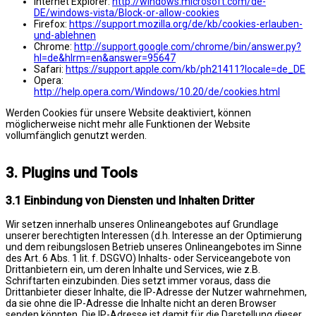
Internet Explorer:
http://windows.microsoft.com/de-
DE/windows-vista/Block-or-allow-cookies
Firefox:
https://support.mozilla.org/de/kb/cookies-erlauben-
und-ablehnen
Chrome:
http://support.google.com/chrome/bin/answer.py?
hl=de&hlrm=en&answer=95647
Safari:
https://support.apple.com/kb/ph21411?locale=de_DE
Opera:
http://help.opera.com/Windows/10.20/de/cookies.html
Werden Cookies für unsere Website deaktiviert, können
möglicherweise nicht mehr alle Funktionen der Website
vollumfänglich genutzt werden.
3. Plugins und Tools
3.1 Einbindung von Diensten und Inhalten Dritter
Wir setzen innerhalb unseres Onlineangebotes auf Grundlage
unserer berechtigten Interessen (d.h. Interesse an der Optimierung
und dem reibungslosen Betrieb unseres Onlineangebotes im Sinne
des Art. 6 Abs. 1 lit. f. DSGVO) Inhalts- oder Serviceangebote von
Drittanbietern ein, um deren Inhalte und Services, wie z.B.
Schriftarten einzubinden. Dies setzt immer voraus, dass die
Drittanbieter dieser Inhalte, die IP-Adresse der Nutzer wahrnehmen,
da sie ohne die IP-Adresse die Inhalte nicht an deren Browser
senden könnten. Die IP-Adresse ist damit für die Darstellung dieser