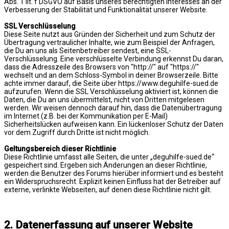
Abs. 1 lit. f DSGVO auf Basis unseres berechtigten Interesses an der
Verbesserung der Stabilität und Funktionalität unserer Website.
SSL Verschlüsselung
Diese Seite nutzt aus Gründen der Sicherheit und zum Schutz der
Übertragung vertraulicher Inhalte, wie zum Beispiel der Anfragen,
die Du an uns als Seitenbetreiber sendest, eine SSL-
Verschlüsselung. Eine verschlüsselte Verbindung erkennst Du daran,
dass die Adresszeile des Browsers von "http://" auf "https://"
wechselt und an dem Schloss-Symbol in deiner Browserzeile. Bitte
achte immer darauf, die Seite über https://www.deguhilfe-sued.de
aufzurufen. Wenn die SSL Verschlüsselung aktiviert ist, können die
Daten, die Du an uns übermittelst, nicht von Dritten mitgelesen
werden. Wir weisen dennoch darauf hin, dass die Datenübertragung
im Internet (z.B. bei der Kommunikation per E-Mail)
Sicherheitslücken aufweisen kann. Ein lückenloser Schutz der Daten
vor dem Zugriff durch Dritte ist nicht möglich.
Geltungsbereich dieser Richtlinie
Diese Richtlinie umfasst alle Seiten, die unter „deguhilfe-sued.de“
gespeichert sind. Ergeben sich Änderungen an dieser Richtlinie,
werden die Benutzer des Forums hierüber informiert und es besteht
ein Widerspruchsrecht. Explizit keinen Einfluss hat der Betreiber auf
externe, verlinkte Webseiten, auf denen diese Richtlinie nicht gilt.
2. Datenerfassung auf unserer Website