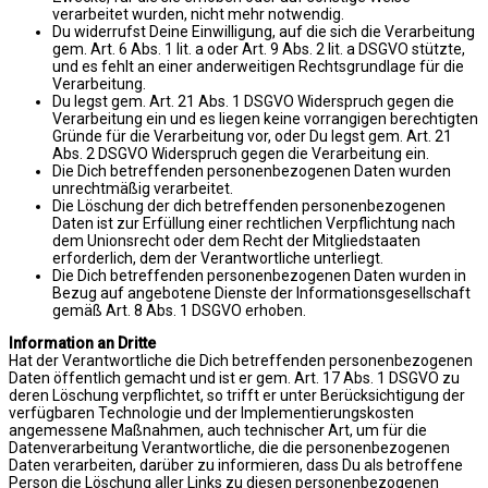
verarbeitet wurden, nicht mehr notwendig.
Du widerrufst Deine Einwilligung, auf die sich die Verarbeitung
gem. Art. 6 Abs. 1 lit. a oder Art. 9 Abs. 2 lit. a DSGVO stützte,
und es fehlt an einer anderweitigen Rechtsgrundlage für die
Verarbeitung.
Du legst gem. Art. 21 Abs. 1 DSGVO Widerspruch gegen die
Verarbeitung ein und es liegen keine vorrangigen berechtigten
Gründe für die Verarbeitung vor, oder Du legst gem. Art. 21
Abs. 2 DSGVO Widerspruch gegen die Verarbeitung ein.
Die Dich betreffenden personenbezogenen Daten wurden
unrechtmäßig verarbeitet.
Die Löschung der dich betreffenden personenbezogenen
Daten ist zur Erfüllung einer rechtlichen Verpflichtung nach
dem Unionsrecht oder dem Recht der Mitgliedstaaten
erforderlich, dem der Verantwortliche unterliegt.
Die Dich betreffenden personenbezogenen Daten wurden in
Bezug auf angebotene Dienste der Informationsgesellschaft
gemäß Art. 8 Abs. 1 DSGVO erhoben.
Information an Dritte
Hat der Verantwortliche die Dich betreffenden personenbezogenen
Daten öffentlich gemacht und ist er gem. Art. 17 Abs. 1 DSGVO zu
deren Löschung verpflichtet, so trifft er unter Berücksichtigung der
verfügbaren Technologie und der Implementierungskosten
angemessene Maßnahmen, auch technischer Art, um für die
Datenverarbeitung Verantwortliche, die die personenbezogenen
Daten verarbeiten, darüber zu informieren, dass Du als betroffene
Person die Löschung aller Links zu diesen personenbezogenen