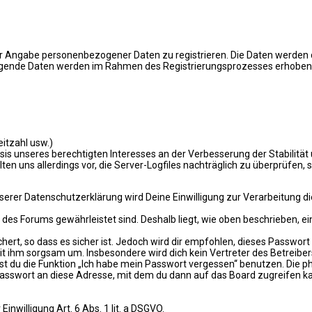
unter Angabe personenbezogener Daten zu registrieren. Die Daten werde
. Folgende Daten werden im Rahmen des Registrierungsprozesses erhoben
eitzahl usw.)
asis unseres berechtigten Interesses an der Verbesserung der Stabilität
ten uns allerdings vor, die Server-Logfiles nachträglich zu überprüfen,
er Datenschutzerklärung wird Deine Einwilligung zur Verarbeitung die
 des Forums gewährleistet sind. Deshalb liegt, wie oben beschrieben, ein 
ert, so dass es sicher ist. Jedoch wird dir empfohlen, dieses Passwor
it ihm sorgsam um. Insbesondere wird dich kein Vertreter des Betreiber
nst du die Funktion „Ich habe mein Passwort vergessen“ benutzen. Di
Passwort an diese Adresse, mit dem du dann auf das Board zugreifen k
inwilligung Art. 6 Abs. 1 lit. a DSGVO.