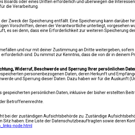
es Boards oder eines Dritten erforderlich und überwiegen die Interess
 für die Verarbeitung.
der Zweck der Speicherung entfällt. Eine Speicherung kann darüber hi
gen Vorschriften, denen der Verantwortliche unterliegt, vorgesehen w
t, es sei denn, dass eine Erforderlichkeit zur weiteren Speicherung de
hmefällen und nur mit deiner Zustimmung an Dritte weitergeben, sofern
n erforderlich sind. Du nimmst zur Kenntnis, dass die von dir in deinem
ichtung, Widerruf, Beschwerde und Sperrung Ihrer persönlichen Date
e gespeicherten personenbezogenen Daten, deren Herkunft und Empfäng
schwerde und Sperrung dieser Daten. Dazu haben wir für die Auskunft (
gespeicherten persönlichen Daten, inklusive der bisher erstellten Beit
g der Betroffenenrechte.
cht bei der zuständigen Aufsichtsbehörde zu. Zuständige Aufsichtsbehö
n Sitz haben. Eine Liste der Datenschutzbeauftragten sowie deren K
n_links-node.html