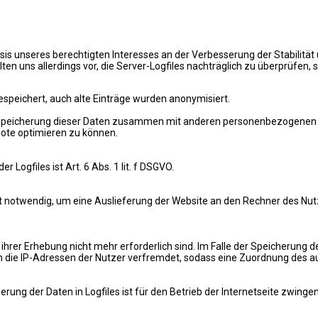
asis unseres berechtigten Interesses an der Verbesserung der Stabilität
ten uns allerdings vor, die Server-Logfiles nachträglich zu überprüfen,
espeichert, auch alte Einträge wurden anonymisiert.
 Speicherung dieser Daten zusammen mit anderen personenbezogenen Dat
ote optimieren zu können.
ogfiles ist Art. 6 Abs. 1 lit. f DSGVO.
 notwendig, um eine Auslieferung der Website an den Rechner des Nutze
hrer Erhebung nicht mehr erforderlich sind. Im Falle der Speicherung der
 die IP-Adressen der Nutzer verfremdet, sodass eine Zuordnung des auf
rung der Daten in Logfiles ist für den Betrieb der Internetseite zwingen