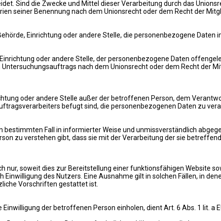
et. Sind die Zwecke und Mittel dieser Verarbeitung durch das Unionsr
rien seiner Benennung nach dem Unionsrecht oder dem Recht der Mitg
, Behörde, Einrichtung oder andere Stelle, die personenbezogene Daten 
, Einrichtung oder andere Stelle, der personenbezogene Daten offengele
n Untersuchungsauftrags nach dem Unionsrecht oder dem Recht der Mi
inrichtung oder andere Stelle außer der betroffenen Person, dem Verant
ftragsverarbeiters befugt sind, die personenbezogenen Daten zu vera
r den bestimmten Fall in informierter Weise und unmissverständlich abge
rson zu verstehen gibt, dass sie mit der Verarbeitung der sie betreff
ur, soweit dies zur Bereitstellung einer funktionsfähigen Website sowi
inwilligung des Nutzers. Eine Ausnahme gilt in solchen Fällen, in denen
iche Vorschriften gestattet ist.
inwilligung der betroffenen Person einholen, dient Art. 6 Abs. 1 lit.