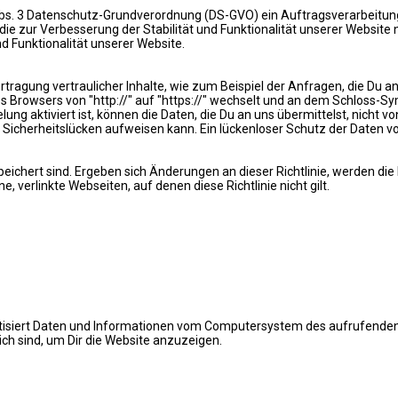
Abs. 3 Datenschutz-Grundverordnung (DS-GVO) ein Auftragsverarbeitung
 zur Verbesserung der Stabilität und Funktionalität unserer Website nöt
d Funktionalität unserer Website.
tragung vertraulicher Inhalte, wie zum Beispiel der Anfragen, die Du an
 Browsers von "http://" auf "https://" wechselt und an dem Schloss-Sym
g aktiviert ist, können die Daten, die Du an uns übermittelst, nicht v
Sicherheitslücken aufweisen kann. Ein lückenloser Schutz der Daten vor 
espeichert sind. Ergeben sich Änderungen an dieser Richtlinie, werden di
e, verlinkte Webseiten, auf denen diese Richtlinie nicht gilt.
tisiert Daten und Informationen vom Computersystem des aufrufenden 
lich sind, um Dir die Website anzuzeigen.