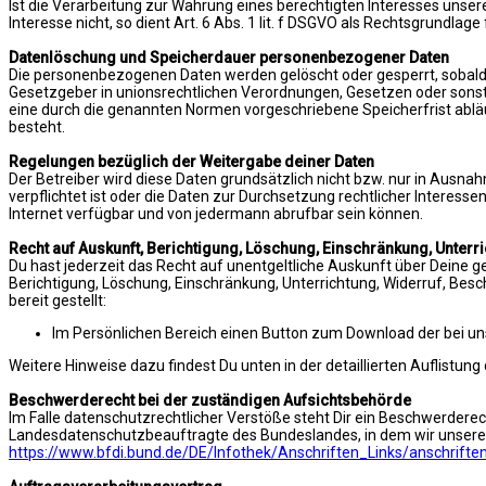
Ist die Verarbeitung zur Wahrung eines berechtigten Interesses unser
Interesse nicht, so dient Art. 6 Abs. 1 lit. f DSGVO als Rechtsgrundlage
Datenlöschung und Speicherdauer personenbezogener Daten
Die personenbezogenen Daten werden gelöscht oder gesperrt, sobald 
Gesetzgeber in unionsrechtlichen Verordnungen, Gesetzen oder sonsti
eine durch die genannten Normen vorgeschriebene Speicherfrist abläuf
besteht.
Regelungen bezüglich der Weitergabe deiner Daten
Der Betreiber wird diese Daten grundsätzlich nicht bzw. nur in Ausna
verpflichtet ist oder die Daten zur Durchsetzung rechtlicher Interesse
Internet verfügbar und von jedermann abrufbar sein können.
Recht auf Auskunft, Berichtigung, Löschung, Einschränkung, Unterr
Du hast jederzeit das Recht auf unentgeltliche Auskunft über Dein
Berichtigung, Löschung, Einschränkung, Unterrichtung, Widerruf, Be
bereit gestellt:
Im Persönlichen Bereich einen Button zum Download der bei uns 
Weitere Hinweise dazu findest Du unten in der detaillierten Auflistun
Beschwerderecht bei der zuständigen Aufsichtsbehörde
Im Falle datenschutzrechtlicher Verstöße steht Dir ein Beschwerdere
Landesdatenschutzbeauftragte des Bundeslandes, in dem wir unsere
https://www.bfdi.bund.de/DE/Infothek/Anschriften_Links/anschrifte