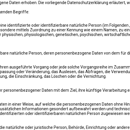
e Daten erhoben. Die vorliegende Datenschutzerklärung erläutert, we
genden Begriffe:
e identifizierte oder identifizierbare natürliche Person (im Folgenden 
insbesondere mittels Zuordnung zu einer Kennung wie einem Namen, zu e
sischen, physiologischen, genetischen, psychischen, wirtschaftlichen, 
zierbare natürliche Person, deren personenbezogene Daten von dem für d
Verfahren ausgeführte Vorgang oder jede solche Vorgangsreihe im Zus
Anpassung oder Veränderung, das Auslesen, das Abfragen, die Verwendu
ung, die Einschränkung, das Löschen oder die Vernichtung.
er personenbezogener Daten mit dem Ziel, ihre künftige Verarbeitung 
en in einer Weise, auf welche die personenbezogenen Daten ohne Hinz
usätzlichen Informationen gesondert aufbewahrt werden und technisc
dentifizierten oder identifizierbaren natürlichen Person zugewiesen we
 die natürliche oder juristische Person, Behörde, Einrichtung oder ande