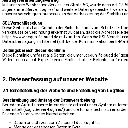
Auftragsverarbeitungsvertrag
Mit unserem Webhosting Service, der Strato AG, wurde nach Art. 28 
sogenannte „Server-Logfiles“ und weitere Daten gespeichert werden, die
unseres berechtigten Interesses an der Verbesserung der Stabilität un
SSL Verschlüsselung
Diese Seite nutzt aus Gründen der Sicherheit und zum Schutz der Über
verschlüsselte Verbindung erkennst Du daran, dass die Adresszeile des
https://www.deguhilfe-sued.de aufzurufen. Wenn die SSL Verschlüsselun
Datenübertragung im Internet (z.B. bei der Kommunikation per E-Mail) 
Geltungsbereich dieser Richtlinie
Diese Richtlinie umfasst alle Seiten, die unter „deguhilfe-sued.de“ g
Widerspruchsrecht. Explizit keinen Einfluss hat der Betreiber auf extern
2. Datenerfassung auf unserer Website
2.1 Bereitstellung der Website und Erstellung von Logfiles
Beschreibung und Umfang der Datenverarbeitung
Bei jedem Aufruf unserer Internetseite erfasst unser System automa
übermittelt (sog. „Server-Logfiles“) und die für uns technisch erforder
Folgende Daten werden hierbei erhoben:
Datum und Uhrzeit zum Zeitpunkt des Zugriffes
Menge der gesendeten Daten in Byte