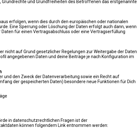
en, Grundrechte und Grundfreiheiten des Betroffenen das erstgenannte
naus erfolgen, wenn dies durch den europäischen oder nationalen
urde. Eine Sperrung oder Löschung der Daten erfolgt auch dann, wenn
r Daten für einen Vertragsabschluss oder eine Vertragserfüllung
 er nicht auf Grund gesetzlicher Regelungen zur Weitergabe der Daten
 Profil angegebenen Daten und deine Beiträge je nach Konfiguration im
n
er und den Zweck der Datenverarbeitung sowie ein Recht auf
Umfang der gespeicherten Daten) besondere neue Funktionen für Dich
räge
rde in datenschutzrechtlichen Fragen ist der
ontaktdaten können folgendem Link entnommen werden: