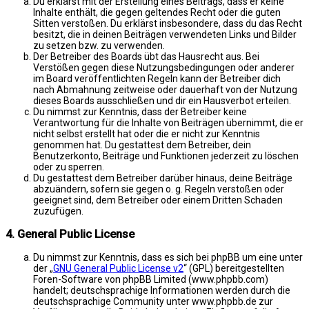
Du erklärst mit der Erstellung eines Beitrags, dass er keine
Inhalte enthält, die gegen geltendes Recht oder die guten
Sitten verstoßen. Du erklärst insbesondere, dass du das Recht
besitzt, die in deinen Beiträgen verwendeten Links und Bilder
zu setzen bzw. zu verwenden.
Der Betreiber des Boards übt das Hausrecht aus. Bei
Verstößen gegen diese Nutzungsbedingungen oder anderer
im Board veröffentlichten Regeln kann der Betreiber dich
nach Abmahnung zeitweise oder dauerhaft von der Nutzung
dieses Boards ausschließen und dir ein Hausverbot erteilen.
Du nimmst zur Kenntnis, dass der Betreiber keine
Verantwortung für die Inhalte von Beiträgen übernimmt, die er
nicht selbst erstellt hat oder die er nicht zur Kenntnis
genommen hat. Du gestattest dem Betreiber, dein
Benutzerkonto, Beiträge und Funktionen jederzeit zu löschen
oder zu sperren.
Du gestattest dem Betreiber darüber hinaus, deine Beiträge
abzuändern, sofern sie gegen o. g. Regeln verstoßen oder
geeignet sind, dem Betreiber oder einem Dritten Schaden
zuzufügen.
4. General Public License
Du nimmst zur Kenntnis, dass es sich bei phpBB um eine unter
der „
GNU General Public License v2
“ (GPL) bereitgestellten
Foren-Software von phpBB Limited (www.phpbb.com)
handelt; deutschsprachige Informationen werden durch die
deutschsprachige Community unter www.phpbb.de zur