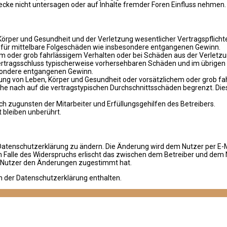
ke nicht untersagen oder auf Inhalte fremder Foren Einfluss nehmen.
rper und Gesundheit und der Verletzung wesentlicher Vertragspflichten 
ch für mittelbare Folgeschäden wie insbesondere entgangenen Gewinn.
em oder grob fahrlässigem Verhalten oder bei Schäden aus der Verletz
i Vertragsschluss typischerweise vorhersehbaren Schäden und im übrige
besondere entgangenen Gewinn.
ng von Leben, Körper und Gesundheit oder vorsätzlichem oder grob fah
e nach auf die vertragstypischen Durchschnittsschäden begrenzt. Dies
h zugunsten der Mitarbeiter und Erfüllungsgehilfen des Betreibers.
bleiben unberührt.
Datenschutzerklärung zu ändern. Die Änderung wird dem Nutzer per E-Ma
m Falle des Widerspruchs erlischt das zwischen dem Betreiber und dem 
r Nutzer den Änderungen zugestimmt hat.
n der Datenschutzerklärung enthalten.