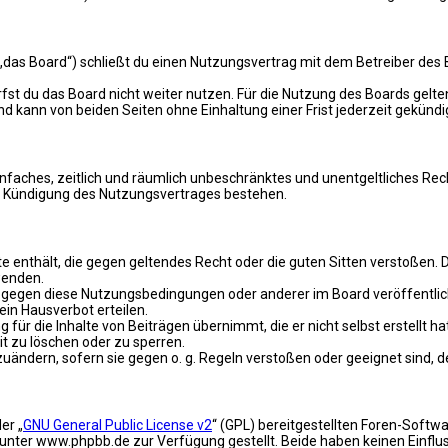
 „das Board“) schließt du einen Nutzungsvertrag mit dem Betreiber des B
st du das Board nicht weiter nutzen. Für die Nutzung des Boards gelten
 kann von beiden Seiten ohne Einhaltung einer Frist jederzeit gekündi
 einfaches, zeitlich und räumlich unbeschränktes und unentgeltliches R
ch Kündigung des Nutzungsvertrages bestehen.
alte enthält, die gegen geltendes Recht oder die guten Sitten verstoßen. 
wenden.
n gegen diese Nutzungsbedingungen oder anderer im Board veröffentli
in Hausverbot erteilen.
für die Inhalte von Beiträgen übernimmt, die er nicht selbst erstellt 
it zu löschen oder zu sperren.
zuändern, sofern sie gegen o. g. Regeln verstoßen oder geeignet sind,
er „
GNU General Public License v2
“ (GPL) bereitgestellten Foren-Soft
ter www.phpbb.de zur Verfügung gestellt. Beide haben keinen Einfluss