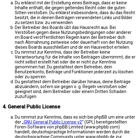
Du erklärst mit der Erstellung eines Beitrags, dass er keine
Inhalte enthält, die gegen geltendes Recht oder die guten
Sitten verstoßen. Du erklärst insbesondere, dass du das Recht
besitzt, die in deinen Beiträgen verwendeten Links und Bilder
zu setzen bzw. zu verwenden.
Der Betreiber des Boards übt das Hausrecht aus. Bei
Verstößen gegen diese Nutzungsbedingungen oder anderer
im Board veröffentlichten Regeln kann der Betreiber dich
nach Abmahnung zeitweise oder dauerhaft von der Nutzung
dieses Boards ausschließen und dir ein Hausverbot erteilen.
Du nimmst zur Kenntnis, dass der Betreiber keine
Verantwortung für die Inhalte von Beiträgen übernimmt, die er
nicht selbst erstellt hat oder die er nicht zur Kenntnis
genommen hat. Du gestattest dem Betreiber, dein
Benutzerkonto, Beiträge und Funktionen jederzeit zu löschen
oder zu sperren.
Du gestattest dem Betreiber darüber hinaus, deine Beiträge
abzuändern, sofern sie gegen o. g. Regeln verstoßen oder
geeignet sind, dem Betreiber oder einem Dritten Schaden
zuzufügen.
4. General Public License
Du nimmst zur Kenntnis, dass es sich bei phpBB um eine unter
der „
GNU General Public License v2
“ (GPL) bereitgestellten
Foren-Software von phpBB Limited (www.phpbb.com)
handelt; deutschsprachige Informationen werden durch die
deutschsprachige Community unter www.phpbb.de zur