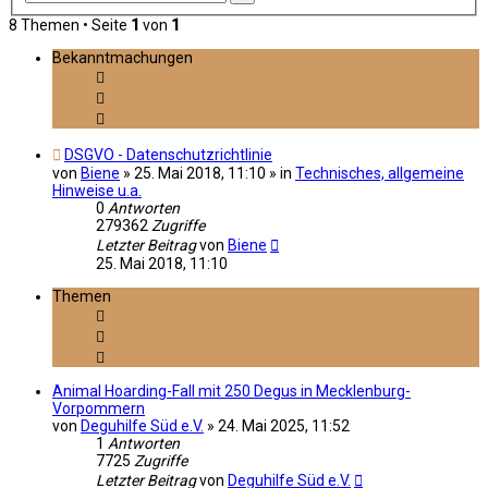
Suche
8 Themen • Seite
1
von
1
Bekanntmachungen
DSGVO - Datenschutzrichtlinie
von
Biene
»
25. Mai 2018, 11:10
» in
Technisches, allgemeine
Hinweise u.a.
0
Antworten
279362
Zugriffe
Letzter Beitrag
von
Biene
25. Mai 2018, 11:10
Themen
Animal Hoarding-Fall mit 250 Degus in Mecklenburg-
Vorpommern
von
Deguhilfe Süd e.V.
»
24. Mai 2025, 11:52
1
Antworten
7725
Zugriffe
Letzter Beitrag
von
Deguhilfe Süd e.V.