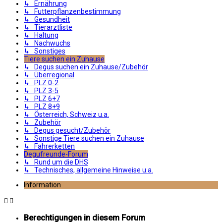
↳ Ernährung
↳ Futterpflanzenbestimmung
↳ Gesundheit
↳ Tierarztliste
↳ Haltung
↳ Nachwuchs
↳ Sonstiges
Tiere suchen ein Zuhause
↳ Degus suchen ein Zuhause/Zubehör
↳ Überregional
↳ PLZ 0-2
↳ PLZ 3-5
↳ PLZ 6+7
↳ PLZ 8+9
↳ Österreich, Schweiz u.a.
↳ Zubehör
↳ Degus gesucht/Zubehör
↳ Sonstige Tiere suchen ein Zuhause
↳ Fahrerketten
Degufreunde-Forum
↳ Rund um die DHS
↳ Technisches, allgemeine Hinweise u.a.
Information
Berechtigungen in diesem Forum