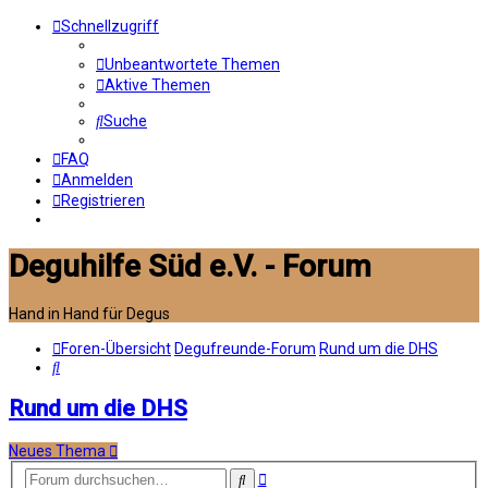
Schnellzugriff
Unbeantwortete Themen
Aktive Themen
Suche
FAQ
Anmelden
Registrieren
Deguhilfe Süd e.V. - Forum
Hand in Hand für Degus
Foren-Übersicht
Degufreunde-Forum
Rund um die DHS
Suche
Rund um die DHS
Neues Thema
Erweiterte
Suche