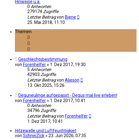
Hinweise u.a.
0
Antworten
279174
Zugriffe
Letzter Beitrag
von
Biene
25. Mai 2018, 11:10
Themen
Geschlechtsbestimmung
von
Forenhelfer
»
1. Dez 2017, 19:30
5
Antworten
42903
Zugriffe
Letzter Beitrag
von
Alieson
13. Okt 2025, 15:26
Deguneulinge aufgepasst - Degus mal live erleben!
von
Forenhelfer
»
1. Dez 2017, 10:41
0
Antworten
34796
Zugriffe
Letzter Beitrag
von
Forenhelfer
1. Dez 2017, 10:41
Hitzewelle und Luftfeuchtigkiet
von
SchneiZick
»
23. Jun 2026, 07:35