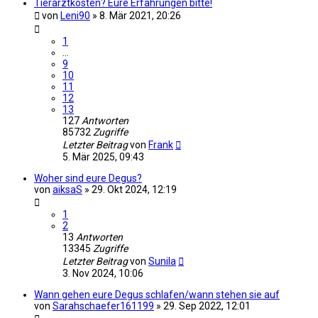
Tierarztkosten? Eure Erfahrungen bitte!
von
Leni90
»
8. Mär 2021, 20:26
1
…
9
10
11
12
13
127
Antworten
85732
Zugriffe
Letzter Beitrag
von
Frank
5. Mär 2025, 09:43
Woher sind eure Degus?
von
aiksaS
»
29. Okt 2024, 12:19
1
2
13
Antworten
13345
Zugriffe
Letzter Beitrag
von
Sunila
3. Nov 2024, 10:06
Wann gehen eure Degus schlafen/wann stehen sie auf
von
Sarahschaefer161199
»
29. Sep 2022, 12:01