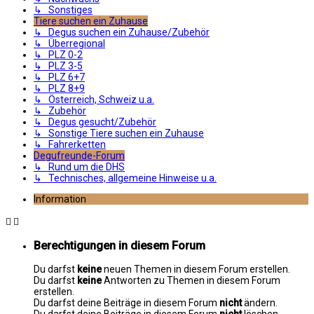
↳ Sonstiges
Tiere suchen ein Zuhause
↳ Degus suchen ein Zuhause/Zubehör
↳ Überregional
↳ PLZ 0-2
↳ PLZ 3-5
↳ PLZ 6+7
↳ PLZ 8+9
↳ Österreich, Schweiz u.a.
↳ Zubehör
↳ Degus gesucht/Zubehör
↳ Sonstige Tiere suchen ein Zuhause
↳ Fahrerketten
Degufreunde-Forum
↳ Rund um die DHS
↳ Technisches, allgemeine Hinweise u.a.
Information
Berechtigungen in diesem Forum
Du darfst
keine
neuen Themen in diesem Forum erstellen.
Du darfst
keine
Antworten zu Themen in diesem Forum
erstellen.
Du darfst deine Beiträge in diesem Forum
nicht
ändern.