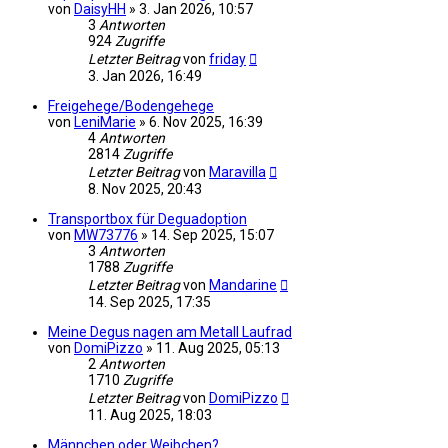
von
DaisyHH
»
3. Jan 2026, 10:57
3
Antworten
924
Zugriffe
Letzter Beitrag
von
friday
3. Jan 2026, 16:49
Freigehege/Bodengehege
von
LeniMarie
»
6. Nov 2025, 16:39
4
Antworten
2814
Zugriffe
Letzter Beitrag
von
Maravilla
8. Nov 2025, 20:43
Transportbox für Deguadoption
von
MW73776
»
14. Sep 2025, 15:07
3
Antworten
1788
Zugriffe
Letzter Beitrag
von
Mandarine
14. Sep 2025, 17:35
Meine Degus nagen am Metall Laufrad
von
DomiPizzo
»
11. Aug 2025, 05:13
2
Antworten
1710
Zugriffe
Letzter Beitrag
von
DomiPizzo
11. Aug 2025, 18:03
Männchen oder Weibchen?