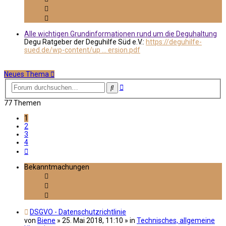
Alle wichtigen Grundinformationen rund um die Deguhaltung
Degu Ratgeber der Deguhilfe Süd e.V.:
https://deguhilfe-
sued.de/wp-content/up ... ersion.pdf
Neues Thema
Erweiterte
Suche
Suche
77 Themen
1
2
3
4
Nächste
Bekanntmachungen
DSGVO - Datenschutzrichtlinie
von
Biene
»
25. Mai 2018, 11:10
» in
Technisches, allgemeine