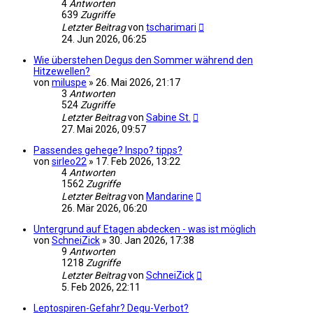
4
Antworten
639
Zugriffe
Letzter Beitrag
von
tscharimari
24. Jun 2026, 06:25
Wie überstehen Degus den Sommer während den
Hitzewellen?
von
miluspe
»
26. Mai 2026, 21:17
3
Antworten
524
Zugriffe
Letzter Beitrag
von
Sabine St.
27. Mai 2026, 09:57
Passendes gehege? Inspo? tipps?
von
sirleo22
»
17. Feb 2026, 13:22
4
Antworten
1562
Zugriffe
Letzter Beitrag
von
Mandarine
26. Mär 2026, 06:20
Untergrund auf Etagen abdecken - was ist möglich
von
SchneiZick
»
30. Jan 2026, 17:38
9
Antworten
1218
Zugriffe
Letzter Beitrag
von
SchneiZick
5. Feb 2026, 22:11
Leptospiren-Gefahr? Degu-Verbot?