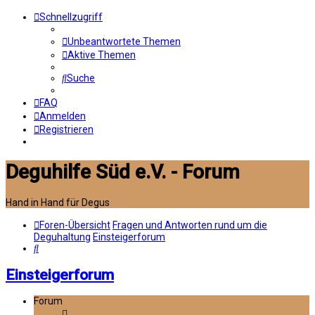
Schnellzugriff
Unbeantwortete Themen
Aktive Themen
Suche
FAQ
Anmelden
Registrieren
Deguhilfe Süd e.V. - Forum
Hand in Hand für Degus
Foren-Übersicht
Fragen und Antworten rund um die
Deguhaltung
Einsteigerforum
Suche
Einsteigerforum
Forum