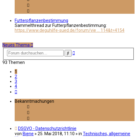
Futterpflanzenbestimmung
Sammelthread zur Futterpflanzenbestimmung:
https://www.deguhilfe-sued.de/forum/vie ... 114&t=4154
Neues Thema
Erweiterte
Suche
Suche
93 Themen
1
2
3
4
Nächste
Bekanntmachungen
DSGVO - Datenschutzrichtlinie
von
Biene
»
25. Mai 2018, 11:10
» in
Technisches, allgemeine