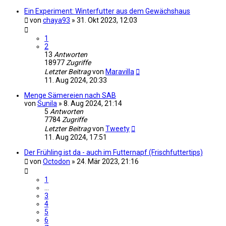
Ein Experiment: Winterfutter aus dem Gewächshaus
von
chaya93
»
31. Okt 2023, 12:03
1
2
13
Antworten
18977
Zugriffe
Letzter Beitrag
von
Maravilla
11. Aug 2024, 20:33
Menge Sämereien nach SAB
von
Sunila
»
8. Aug 2024, 21:14
5
Antworten
7784
Zugriffe
Letzter Beitrag
von
Tweety
11. Aug 2024, 17:51
Der Frühling ist da - auch im Futternapf (Frischfuttertips)
von
Octodon
»
24. Mär 2023, 21:16
1
…
3
4
5
6