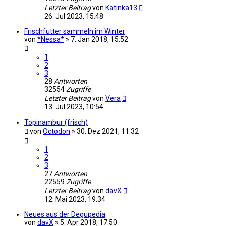
Letzter Beitrag
von
Katinka13
26. Jul 2023, 15:48
Frischfutter sammeln im Winter
von
*Nessa*
»
7. Jan 2018, 15:52
1
2
3
28
Antworten
32554
Zugriffe
Letzter Beitrag
von
Vera
13. Jul 2023, 10:54
Topinambur (frisch)
von
Octodon
»
30. Dez 2021, 11:32
1
2
3
27
Antworten
22559
Zugriffe
Letzter Beitrag
von
davX
12. Mai 2023, 19:34
Neues aus der Degupedia
von
davX
»
5. Apr 2018, 17:50