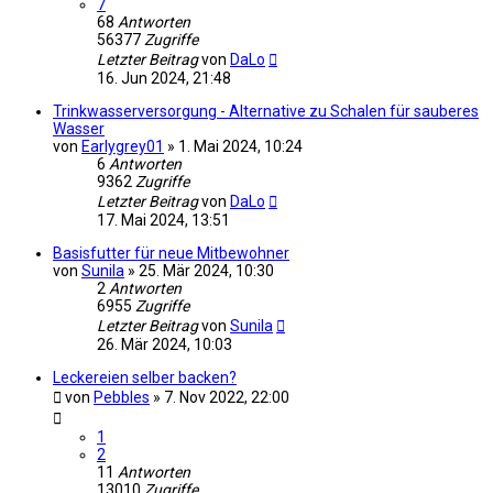
7
68
Antworten
56377
Zugriffe
Letzter Beitrag
von
DaLo
16. Jun 2024, 21:48
Trinkwasserversorgung - Alternative zu Schalen für sauberes
Wasser
von
Earlygrey01
»
1. Mai 2024, 10:24
6
Antworten
9362
Zugriffe
Letzter Beitrag
von
DaLo
17. Mai 2024, 13:51
Basisfutter für neue Mitbewohner
von
Sunila
»
25. Mär 2024, 10:30
2
Antworten
6955
Zugriffe
Letzter Beitrag
von
Sunila
26. Mär 2024, 10:03
Leckereien selber backen?
von
Pebbles
»
7. Nov 2022, 22:00
1
2
11
Antworten
13010
Zugriffe