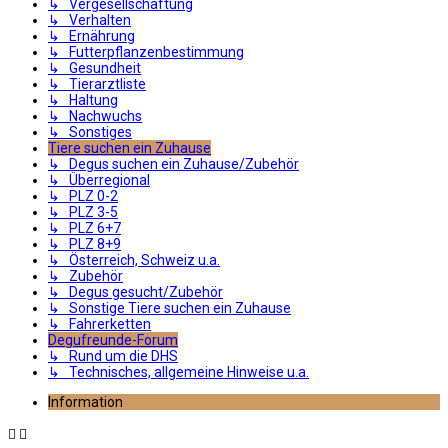
↳ Vergesellschaftung
↳ Verhalten
↳ Ernährung
↳ Futterpflanzenbestimmung
↳ Gesundheit
↳ Tierarztliste
↳ Haltung
↳ Nachwuchs
↳ Sonstiges
Tiere suchen ein Zuhause
↳ Degus suchen ein Zuhause/Zubehör
↳ Überregional
↳ PLZ 0-2
↳ PLZ 3-5
↳ PLZ 6+7
↳ PLZ 8+9
↳ Österreich, Schweiz u.a.
↳ Zubehör
↳ Degus gesucht/Zubehör
↳ Sonstige Tiere suchen ein Zuhause
↳ Fahrerketten
Degufreunde-Forum
↳ Rund um die DHS
↳ Technisches, allgemeine Hinweise u.a.
Information