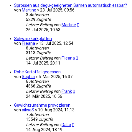
Sprossen aus degu-geeigneten Samen automatisch essbar?
von
Martine
»
23. Jul 2025, 09:56
3
Antworten
5229
Zugriffe
Letzter Beitrag
von
Martine
26. Jul 2025, 10:53
Schwarzkorkplatten
von
Fileana
»
13. Jul 2025, 12:54
6
Antworten
3113
Zugriffe
Letzter Beitrag
von
Fileana
14. Jul 2025, 20:11
Rohe Kartoffel gegessen
von
Sophia
»
5. Mär 2025, 16:37
6
Antworten
4866
Zugriffe
Letzter Beitrag
von
Frank
24. Mär 2025, 10:56
Gewichtzunahme provozieren
von
aiksaS
»
10. Aug 2024, 11:13
7
Antworten
15549
Zugriffe
Letzter Beitrag
von
DaLo
14. Aug 2024, 18:19