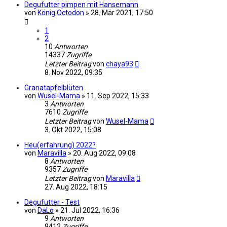
Degufutter pimpen mit Hansemann
von
König Octodon
»
28. Mär 2021, 17:50
1
2
10
Antworten
14337
Zugriffe
Letzter Beitrag
von
chaya93
8. Nov 2022, 09:35
Granatapfelblüten
von
Wusel-Mama
»
11. Sep 2022, 15:33
3
Antworten
7610
Zugriffe
Letzter Beitrag
von
Wusel-Mama
3. Okt 2022, 15:08
Heu(erfahrung) 2022?
von
Maravilla
»
20. Aug 2022, 09:08
8
Antworten
9357
Zugriffe
Letzter Beitrag
von
Maravilla
27. Aug 2022, 18:15
Degufutter - Test
von
DaLo
»
21. Jul 2022, 16:36
9
Antworten
9412
Zugriffe