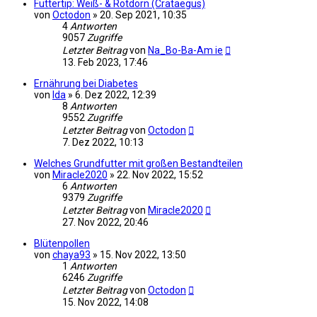
Futtertip: Weiß- & Rotdorn (Crataegus)
von
Octodon
»
20. Sep 2021, 10:35
4
Antworten
9057
Zugriffe
Letzter Beitrag
von
Na_Bo-Ba-Am ie
13. Feb 2023, 17:46
Ernährung bei Diabetes
von
Ida
»
6. Dez 2022, 12:39
8
Antworten
9552
Zugriffe
Letzter Beitrag
von
Octodon
7. Dez 2022, 10:13
Welches Grundfutter mit großen Bestandteilen
von
Miracle2020
»
22. Nov 2022, 15:52
6
Antworten
9379
Zugriffe
Letzter Beitrag
von
Miracle2020
27. Nov 2022, 20:46
Blütenpollen
von
chaya93
»
15. Nov 2022, 13:50
1
Antworten
6246
Zugriffe
Letzter Beitrag
von
Octodon
15. Nov 2022, 14:08