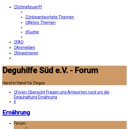
Schnellzugriff
Unbeantwortete Themen
Aktive Themen
Suche
FAQ
Anmelden
Registrieren
Deguhilfe Süd e.V. - Forum
Hand in Hand für Degus
Foren-Übersicht
Fragen und Antworten rund um die
Deguhaltung
Ernährung
Suche
Ernährung
Forum