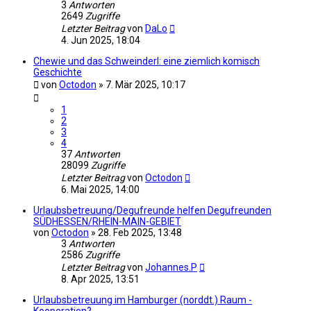
3
Antworten
2649
Zugriffe
Letzter Beitrag
von
DaLo
4. Jun 2025, 18:04
Chewie und das Schweinderl: eine ziemlich komisch
Geschichte
von
Octodon
»
7. Mär 2025, 10:17
1
2
3
4
37
Antworten
28099
Zugriffe
Letzter Beitrag
von
Octodon
6. Mai 2025, 14:00
Urlaubsbetreuung/Degufreunde helfen Degufreunden
SÜDHESSEN/RHEIN-MAIN-GEBIET
von
Octodon
»
28. Feb 2025, 13:48
3
Antworten
2586
Zugriffe
Letzter Beitrag
von
Johannes.P
8. Apr 2025, 13:51
Urlaubsbetreuung im Hamburger (norddt.) Raum -
Kooperation?