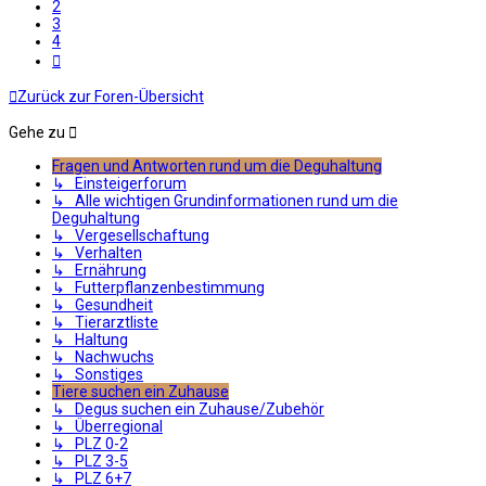
2
3
4
Nächste
Zurück zur Foren-Übersicht
Gehe zu
Fragen und Antworten rund um die Deguhaltung
↳ Einsteigerforum
↳ Alle wichtigen Grundinformationen rund um die
Deguhaltung
↳ Vergesellschaftung
↳ Verhalten
↳ Ernährung
↳ Futterpflanzenbestimmung
↳ Gesundheit
↳ Tierarztliste
↳ Haltung
↳ Nachwuchs
↳ Sonstiges
Tiere suchen ein Zuhause
↳ Degus suchen ein Zuhause/Zubehör
↳ Überregional
↳ PLZ 0-2
↳ PLZ 3-5
↳ PLZ 6+7