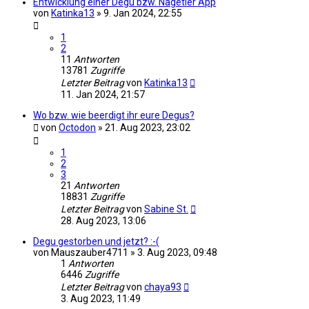
Entwicklung einer Degu bzw. Nagetier App
von
Katinka13
»
9. Jan 2024, 22:55
1
2
11
Antworten
13781
Zugriffe
Letzter Beitrag
von
Katinka13
11. Jan 2024, 21:57
Wo bzw. wie beerdigt ihr eure Degus?
von
Octodon
»
21. Aug 2023, 23:02
1
2
3
21
Antworten
18831
Zugriffe
Letzter Beitrag
von
Sabine St.
28. Aug 2023, 13:06
Degu gestorben und jetzt? :-(
von
Mauszauber4711
»
3. Aug 2023, 09:48
1
Antworten
6446
Zugriffe
Letzter Beitrag
von
chaya93
3. Aug 2023, 11:49