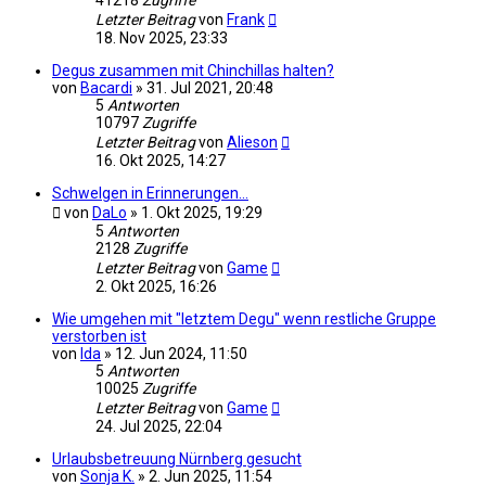
Letzter Beitrag
von
Frank
18. Nov 2025, 23:33
Degus zusammen mit Chinchillas halten?
von
Bacardi
»
31. Jul 2021, 20:48
5
Antworten
10797
Zugriffe
Letzter Beitrag
von
Alieson
16. Okt 2025, 14:27
Schwelgen in Erinnerungen...
von
DaLo
»
1. Okt 2025, 19:29
5
Antworten
2128
Zugriffe
Letzter Beitrag
von
Game
2. Okt 2025, 16:26
Wie umgehen mit "letztem Degu" wenn restliche Gruppe
verstorben ist
von
Ida
»
12. Jun 2024, 11:50
5
Antworten
10025
Zugriffe
Letzter Beitrag
von
Game
24. Jul 2025, 22:04
Urlaubsbetreuung Nürnberg gesucht
von
Sonja K.
»
2. Jun 2025, 11:54