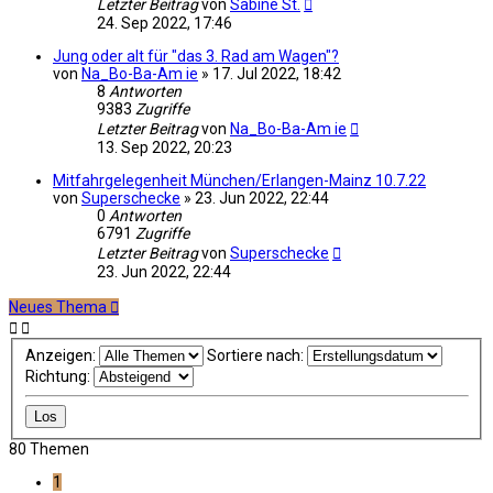
Letzter Beitrag
von
Sabine St.
24. Sep 2022, 17:46
Jung oder alt für "das 3. Rad am Wagen"?
von
Na_Bo-Ba-Am ie
»
17. Jul 2022, 18:42
8
Antworten
9383
Zugriffe
Letzter Beitrag
von
Na_Bo-Ba-Am ie
13. Sep 2022, 20:23
Mitfahrgelegenheit München/Erlangen-Mainz 10.7.22
von
Superschecke
»
23. Jun 2022, 22:44
0
Antworten
6791
Zugriffe
Letzter Beitrag
von
Superschecke
23. Jun 2022, 22:44
Neues Thema
Anzeigen:
Sortiere nach:
Richtung:
80 Themen
1