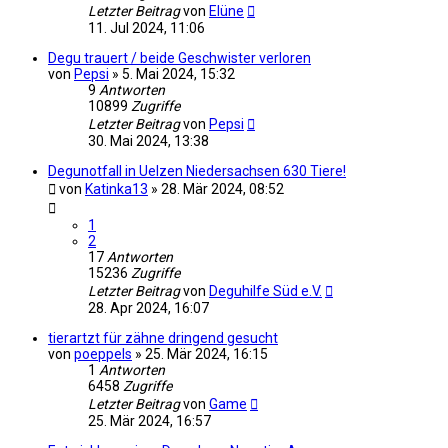
Letzter Beitrag
von
Elüne
11. Jul 2024, 11:06
Degu trauert / beide Geschwister verloren
von
Pepsi
»
5. Mai 2024, 15:32
9
Antworten
10899
Zugriffe
Letzter Beitrag
von
Pepsi
30. Mai 2024, 13:38
Degunotfall in Uelzen Niedersachsen 630 Tiere!
von
Katinka13
»
28. Mär 2024, 08:52
1
2
17
Antworten
15236
Zugriffe
Letzter Beitrag
von
Deguhilfe Süd e.V.
28. Apr 2024, 16:07
tierartzt für zähne dringend gesucht
von
poeppels
»
25. Mär 2024, 16:15
1
Antworten
6458
Zugriffe
Letzter Beitrag
von
Game
25. Mär 2024, 16:57