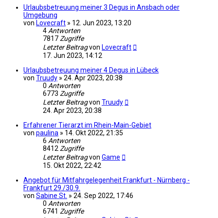
Urlaubsbetreuung meiner 3 Degus in Ansbach oder
Umgebung
von
Lovecraft
»
12. Jun 2023, 13:20
4
Antworten
7817
Zugriffe
Letzter Beitrag
von
Lovecraft
17. Jun 2023, 14:12
Urlaubsbetreuung meiner 4 Degus in Lübeck
von
Truudy
»
24. Apr 2023, 20:38
0
Antworten
6773
Zugriffe
Letzter Beitrag
von
Truudy
24. Apr 2023, 20:38
Erfahrener Tierarzt im Rhein-Main-Gebiet
von
paulina
»
14. Okt 2022, 21:35
6
Antworten
8412
Zugriffe
Letzter Beitrag
von
Game
15. Okt 2022, 22:42
Angebot für Mitfahrgelegenheit Frankfurt - Nürnberg -
Frankfurt 29./30.9.
von
Sabine St.
»
24. Sep 2022, 17:46
0
Antworten
6741
Zugriffe