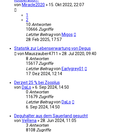
von
Miracle2020
»
15. Okt 2022, 22:07
1
2
10
Antworten
10666
Zugriffe
Letzter Beitrag
von
Migos
28. Feb 2025, 17:57
Statistik zur Lebenserwartung von Degus
von
Mauszauber4711
»
28. Jul 2020, 09:40
8
Antworten
15617
Zugriffe
Letzter Beitrag
von
Earlygrey01
17. Dez 2024, 12:14
Derzeit 25 % bei Zooplus
von
DaLo
»
6. Sep 2024, 14:50
0
Antworten
11679
Zugriffe
Letzter Beitrag
von
DaLo
6. Sep 2024, 14:50
Deguhalter aus dem Sauerland gesucht
von
VeRena
»
28. Jun 2024, 11:05
3
Antworten
8108
Zugriffe