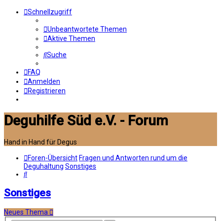
Schnellzugriff
Unbeantwortete Themen
Aktive Themen
Suche
FAQ
Anmelden
Registrieren
Deguhilfe Süd e.V. - Forum
Hand in Hand für Degus
Foren-Übersicht
Fragen und Antworten rund um die
Deguhaltung
Sonstiges
Suche
Sonstiges
Neues Thema