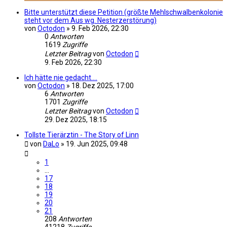
Bitte unterstützt diese Petition (größte Mehlschwalbenkolonie
steht vor dem Aus wg. Nesterzerstörung)
von
Octodon
»
9. Feb 2026, 22:30
0
Antworten
1619
Zugriffe
Letzter Beitrag
von
Octodon
9. Feb 2026, 22:30
Ich hätte nie gedacht....
von
Octodon
»
18. Dez 2025, 17:00
6
Antworten
1701
Zugriffe
Letzter Beitrag
von
Octodon
29. Dez 2025, 18:15
Tollste Tierärztin - The Story of Linn
von
DaLo
»
19. Jun 2025, 09:48
1
…
17
18
19
20
21
208
Antworten
41218
Zugriffe