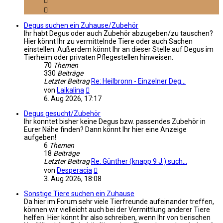
Degus suchen ein Zuhause/Zubehör
Ihr habt Degus oder auch Zubehör abzugeben/zu tauschen?
Hier könnt Ihr zu vermittelnde Tiere oder auch Sachen
einstellen. Außerdem könnt Ihr an dieser Stelle auf Degus im
Tierheim oder privaten Pflegestellen hinweisen.
70
Themen
330
Beiträge
Letzter Beitrag
Re: Heilbronn - Einzelner Deg…
Neuester
von
Laikalina
Beitrag
6. Aug 2026, 17:17
Degus gesucht/Zubehör
Ihr konntet bisher keine Degus bzw. passendes Zubehör in
Eurer Nähe finden? Dann könnt Ihr hier eine Anzeige
aufgeben!
6
Themen
18
Beiträge
Letzter Beitrag
Re: Günther (knapp 9 J.) such…
Neuester
von
Desperacia
Beitrag
3. Aug 2026, 18:08
Sonstige Tiere suchen ein Zuhause
Da hier im Forum sehr viele Tierfreunde aufeinander treffen,
können wir vielleicht auch bei der Vermittlung anderer Tiere
helfen. Hier könnt Ihr also schreiben, wenn Ihr von tierischen