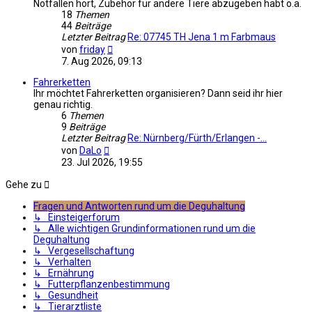
Notfällen hört, Zubehör für andere Tiere abzugeben habt o.ä.
18
Themen
44
Beiträge
Letzter Beitrag
Re: 07745 TH Jena 1 m Farbmaus
Neuester
von
friday
Beitrag
7. Aug 2026, 09:13
Fahrerketten
Ihr möchtet Fahrerketten organisieren? Dann seid ihr hier
genau richtig.
6
Themen
9
Beiträge
Letzter Beitrag
Re: Nürnberg/Fürth/Erlangen -…
Neuester
von
DaLo
Beitrag
23. Jul 2026, 19:55
Gehe zu
Fragen und Antworten rund um die Deguhaltung
↳ Einsteigerforum
↳ Alle wichtigen Grundinformationen rund um die
Deguhaltung
↳ Vergesellschaftung
↳ Verhalten
↳ Ernährung
↳ Futterpflanzenbestimmung
↳ Gesundheit
↳ Tierarztliste