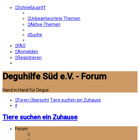
Schnellzugriff
Unbeantwortete Themen
Aktive Themen
Suche
FAQ
Anmelden
Registrieren
Deguhilfe Süd e.V. - Forum
Hand in Hand für Degus
Foren-Übersicht
Tiere suchen ein Zuhause
Suche
Tiere suchen ein Zuhause
Forum