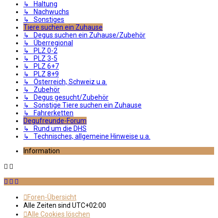
↳ Haltung
↳ Nachwuchs
↳ Sonstiges
Tiere suchen ein Zuhause
↳ Degus suchen ein Zuhause/Zubehör
↳ Überregional
↳ PLZ 0-2
↳ PLZ 3-5
↳ PLZ 6+7
↳ PLZ 8+9
↳ Österreich, Schweiz u.a.
↳ Zubehör
↳ Degus gesucht/Zubehör
↳ Sonstige Tiere suchen ein Zuhause
↳ Fahrerketten
Degufreunde-Forum
↳ Rund um die DHS
↳ Technisches, allgemeine Hinweise u.a.
Information
Foren-Übersicht
Alle Zeiten sind
UTC+02:00
Alle Cookies löschen