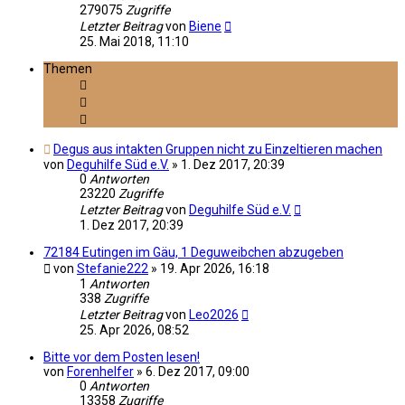
279075
Zugriffe
Letzter Beitrag
von
Biene
25. Mai 2018, 11:10
Themen
Degus aus intakten Gruppen nicht zu Einzeltieren machen
von
Deguhilfe Süd e.V.
»
1. Dez 2017, 20:39
0
Antworten
23220
Zugriffe
Letzter Beitrag
von
Deguhilfe Süd e.V.
1. Dez 2017, 20:39
72184 Eutingen im Gäu, 1 Deguweibchen abzugeben
von
Stefanie222
»
19. Apr 2026, 16:18
1
Antworten
338
Zugriffe
Letzter Beitrag
von
Leo2026
25. Apr 2026, 08:52
Bitte vor dem Posten lesen!
von
Forenhelfer
»
6. Dez 2017, 09:00
0
Antworten
13358
Zugriffe