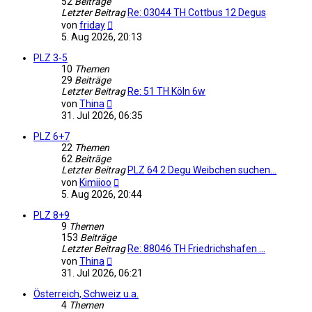
52
Beiträge
Letzter Beitrag
Re: 03044 TH Cottbus 12 Degus
Neuester
von
friday
Beitrag
5. Aug 2026, 20:13
PLZ 3-5
10
Themen
29
Beiträge
Letzter Beitrag
Re: 51 TH Köln 6w
Neuester
von
Thina
Beitrag
31. Jul 2026, 06:35
PLZ 6+7
22
Themen
62
Beiträge
Letzter Beitrag
PLZ 64 2 Degu Weibchen suchen…
Neuester
von
Kimiioo
Beitrag
5. Aug 2026, 20:44
PLZ 8+9
9
Themen
153
Beiträge
Letzter Beitrag
Re: 88046 TH Friedrichshafen …
Neuester
von
Thina
Beitrag
31. Jul 2026, 06:21
Österreich, Schweiz u.a.
4
Themen