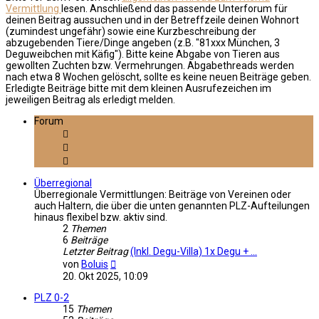
Vermittlung
lesen. Anschließend das passende Unterforum für
deinen Beitrag aussuchen und in der Betreffzeile deinen Wohnort
(zumindest ungefähr) sowie eine Kurzbeschreibung der
abzugebenden Tiere/Dinge angeben (z.B. "81xxx München, 3
Deguweibchen mit Käfig"). Bitte keine Abgabe von Tieren aus
gewollten Zuchten bzw. Vermehrungen. Abgabethreads werden
nach etwa 8 Wochen gelöscht, sollte es keine neuen Beiträge geben.
Erledigte Beiträge bitte mit dem kleinen Ausrufezeichen im
jeweiligen Beitrag als erledigt melden.
Forum
Überregional
Überregionale Vermittlungen: Beiträge von Vereinen oder
auch Haltern, die über die unten genannten PLZ-Aufteilungen
hinaus flexibel bzw. aktiv sind.
2
Themen
6
Beiträge
Letzter Beitrag
(Inkl. Degu-Villa) 1x Degu + …
Neuester
von
Boluis
Beitrag
20. Okt 2025, 10:09
PLZ 0-2
15
Themen