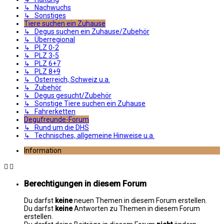
↳ Nachwuchs
↳ Sonstiges
Tiere suchen ein Zuhause
↳ Degus suchen ein Zuhause/Zubehör
↳ Überregional
↳ PLZ 0-2
↳ PLZ 3-5
↳ PLZ 6+7
↳ PLZ 8+9
↳ Österreich, Schweiz u.a.
↳ Zubehör
↳ Degus gesucht/Zubehör
↳ Sonstige Tiere suchen ein Zuhause
↳ Fahrerketten
Degufreunde-Forum
↳ Rund um die DHS
↳ Technisches, allgemeine Hinweise u.a.
Information
Berechtigungen in diesem Forum
Du darfst
keine
neuen Themen in diesem Forum erstellen.
Du darfst
keine
Antworten zu Themen in diesem Forum
erstellen.