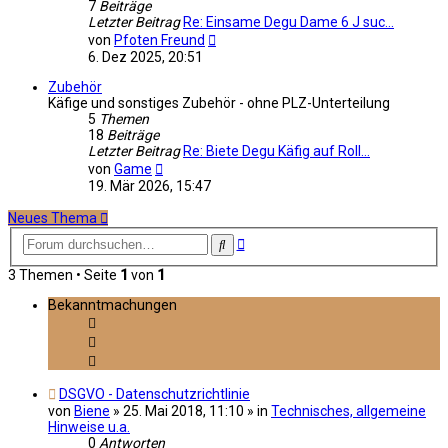
7
Beiträge
Letzter Beitrag
Re: Einsame Degu Dame 6 J suc…
Neuester
von
Pfoten Freund
Beitrag
6. Dez 2025, 20:51
Zubehör
Käfige und sonstiges Zubehör - ohne PLZ-Unterteilung
5
Themen
18
Beiträge
Letzter Beitrag
Re: Biete Degu Käfig auf Roll…
Neuester
von
Game
Beitrag
19. Mär 2026, 15:47
Neues Thema
Erweiterte
Suche
Suche
3 Themen • Seite
1
von
1
Bekanntmachungen
DSGVO - Datenschutzrichtlinie
von
Biene
»
25. Mai 2018, 11:10
» in
Technisches, allgemeine
Hinweise u.a.
0
Antworten