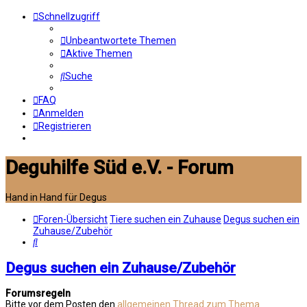
Schnellzugriff
Unbeantwortete Themen
Aktive Themen
Suche
FAQ
Anmelden
Registrieren
Deguhilfe Süd e.V. - Forum
Hand in Hand für Degus
Foren-Übersicht
Tiere suchen ein Zuhause
Degus suchen ein
Zuhause/Zubehör
Suche
Degus suchen ein Zuhause/Zubehör
Forumsregeln
Bitte vor dem Posten den
allgemeinen Thread zum Thema