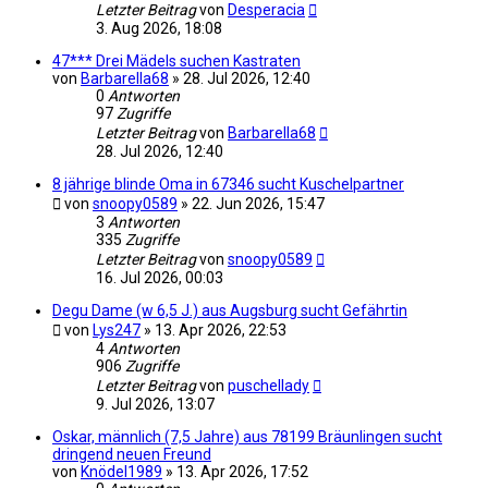
Letzter Beitrag
von
Desperacia
3. Aug 2026, 18:08
47*** Drei Mädels suchen Kastraten
von
Barbarella68
»
28. Jul 2026, 12:40
0
Antworten
97
Zugriffe
Letzter Beitrag
von
Barbarella68
28. Jul 2026, 12:40
8 jährige blinde Oma in 67346 sucht Kuschelpartner
von
snoopy0589
»
22. Jun 2026, 15:47
3
Antworten
335
Zugriffe
Letzter Beitrag
von
snoopy0589
16. Jul 2026, 00:03
Degu Dame (w 6,5 J.) aus Augsburg sucht Gefährtin
von
Lys247
»
13. Apr 2026, 22:53
4
Antworten
906
Zugriffe
Letzter Beitrag
von
puschellady
9. Jul 2026, 13:07
Oskar, männlich (7,5 Jahre) aus 78199 Bräunlingen sucht
dringend neuen Freund
von
Knödel1989
»
13. Apr 2026, 17:52