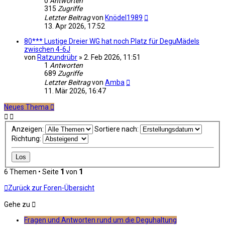
0
Antworten
315
Zugriffe
Letzter Beitrag
von
Knödel1989
13. Apr 2026, 17:52
80*** Lustige Dreier WG hat noch Platz für DeguMädels
zwischen 4-6J
von
Ratzundrübr
»
2. Feb 2026, 11:51
1
Antworten
689
Zugriffe
Letzter Beitrag
von
Amba
11. Mär 2026, 16:47
Neues Thema
Anzeigen:
Sortiere nach:
Richtung:
6 Themen • Seite
1
von
1
Zurück zur Foren-Übersicht
Gehe zu
Fragen und Antworten rund um die Deguhaltung