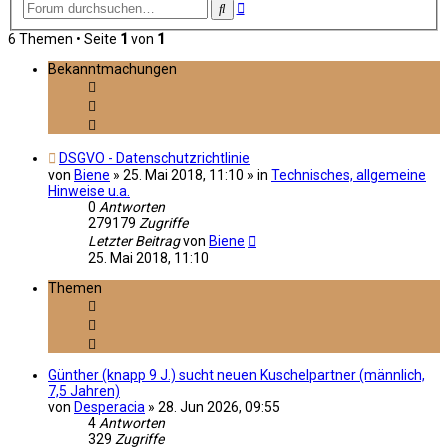
Erweiterte
Suche
Suche
6 Themen • Seite
1
von
1
Bekanntmachungen
DSGVO - Datenschutzrichtlinie
von
Biene
»
25. Mai 2018, 11:10
» in
Technisches, allgemeine
Hinweise u.a.
0
Antworten
279179
Zugriffe
Letzter Beitrag
von
Biene
25. Mai 2018, 11:10
Themen
Günther (knapp 9 J.) sucht neuen Kuschelpartner (männlich,
7,5 Jahren)
von
Desperacia
»
28. Jun 2026, 09:55
4
Antworten
329
Zugriffe