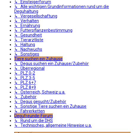
↳ Einsteigerforum
↳ Alle wichtigen Grundinformationen rund um die
Deguhaltung
↳ Vergesellschaftung
↳ Verhalten
↳ Ernährung
↳ Futterpflanzenbestimmung
↳ Gesundheit
↳ Tierarztliste
↳ Haltung
↳ Nachwuchs
↳ Sonstiges
Tiere suchen ein Zuhause
↳ Degus suchen ein Zuhause/Zubehör
↳ Überregional
↳ PLZ 0-2
↳ PLZ 3-5
↳ PLZ 6+7
↳ PLZ 8+9
↳ Österreich, Schweiz u.a.
↳ Zubehör
↳ Degus gesucht/Zubehör
↳ Sonstige Tiere suchen ein Zuhause
↳ Fahrerketten
Degufreunde-Forum
↳ Rund um die DHS
↳ Technisches, allgemeine Hinweise u.a.