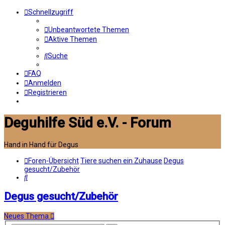
Schnellzugriff
Unbeantwortete Themen
Aktive Themen
Suche
FAQ
Anmelden
Registrieren
Deguhilfe Süd e.V. - Forum
Hand in Hand für Degus
Foren-Übersicht
Tiere suchen ein Zuhause
Degus
gesucht/Zubehör
Suche
Degus gesucht/Zubehör
Neues Thema