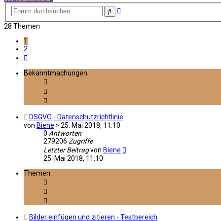
Erweiterte
Suche
Suche
28 Themen
1
2
Nächste
Bekanntmachungen
DSGVO - Datenschutzrichtlinie
von
Biene
»
25. Mai 2018, 11:10
0
Antworten
279206
Zugriffe
Letzter Beitrag
von
Biene
25. Mai 2018, 11:10
Themen
Bilder einfügen und zitieren - Testbereich