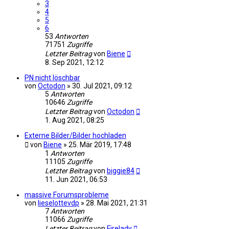
3
4
5
6
53
Antworten
71751
Zugriffe
Letzter Beitrag
von
Biene
8. Sep 2021, 12:12
PN nicht löschbar
von
Octodon
»
30. Jul 2021, 09:12
5
Antworten
10646
Zugriffe
Letzter Beitrag
von
Octodon
1. Aug 2021, 08:25
Externe Bilder/Bilder hochladen
von
Biene
»
25. Mär 2019, 17:48
1
Antworten
11105
Zugriffe
Letzter Beitrag
von
biggie84
11. Jun 2021, 06:53
massive Forumsprobleme
von
lieselottevdp
»
28. Mai 2021, 21:31
7
Antworten
11066
Zugriffe
Letzter Beitrag
von
Firelady