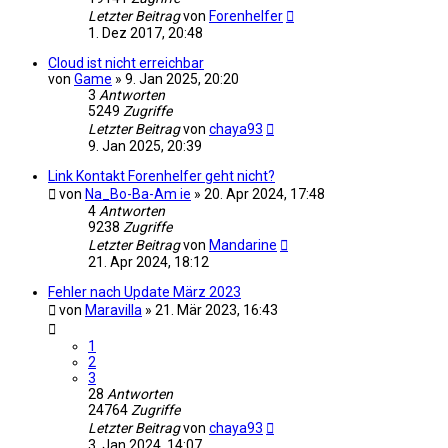
Letzter Beitrag
von
Forenhelfer
1. Dez 2017, 20:48
Cloud ist nicht erreichbar
von
Game
»
9. Jan 2025, 20:20
3
Antworten
5249
Zugriffe
Letzter Beitrag
von
chaya93
9. Jan 2025, 20:39
Link Kontakt Forenhelfer geht nicht?
von
Na_Bo-Ba-Am ie
»
20. Apr 2024, 17:48
4
Antworten
9238
Zugriffe
Letzter Beitrag
von
Mandarine
21. Apr 2024, 18:12
Fehler nach Update März 2023
von
Maravilla
»
21. Mär 2023, 16:43
1
2
3
28
Antworten
24764
Zugriffe
Letzter Beitrag
von
chaya93
3. Jan 2024, 14:07