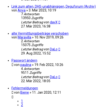
Link zum alten, DHS-unabhängigen, Deguforum (Archiv)
von
Anya
»
3. Mär 2023, 10:19
7
Antworten
13950
Zugriffe
Letzter Beitrag
von
davX
27. Mär 2023, 16:38
alte Vermittlungsbeiträge verschoben
von
Maravilla
»
10. Nov 2019, 09:26
2
Antworten
15075
Zugriffe
Letzter Beitrag
von
DaLo
29. Aug 2022, 15:52
Passwort ändern
von
paulina
»
19. Feb 2022, 10:26
4
Antworten
9511
Zugriffe
Letzter Beitrag
von
DaLo
22. Mär 2022, 18:05
Fehlermeldungen
von
Biene
»
11. Jan 2020, 12:11
1
2