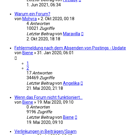
1. Jun 2021, 06:34
Warum ein Forum?
von
Mohyra
»
2. Okt 2020, 00:18
4
Antworten
10021
Zugriffe
Letzter Beitrag
von
Maravilla
2. Okt 2020, 18:18
Fehlermeldung nach dem Absenden von Postings - Update
von
Biene
»
31. Jan 2020, 06:01
1
2
17
Antworten
34469
Zugriffe
Letzter Beitrag
von
Angelika
21. Mai 2020, 21:18
Wenn das Forum nicht funktioniert...
von
Biene
»
19. Mai 2020, 09:10
0
Antworten
9196
Zugriffe
Letzter Beitrag
von
Biene
19. Mai 2020, 09:10
Verlinkungen in Beiträgen/Spam