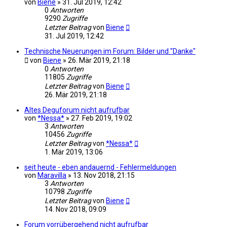
von
Biene
»
31. Jul 2019, 12:42
0
Antworten
9290
Zugriffe
Letzter Beitrag
von
Biene
31. Jul 2019, 12:42
Technische Neuerungen im Forum: Bilder und "Danke"
von
Biene
»
26. Mär 2019, 21:18
0
Antworten
11805
Zugriffe
Letzter Beitrag
von
Biene
26. Mär 2019, 21:18
Altes Deguforum nicht aufrufbar
von
*Nessa*
»
27. Feb 2019, 19:02
3
Antworten
10456
Zugriffe
Letzter Beitrag
von
*Nessa*
1. Mär 2019, 13:06
seit heute - eben andauernd - Fehlermeldungen
von
Maravilla
»
13. Nov 2018, 21:15
3
Antworten
10798
Zugriffe
Letzter Beitrag
von
Biene
14. Nov 2018, 09:09
Forum vorrübergehend nicht aufrufbar