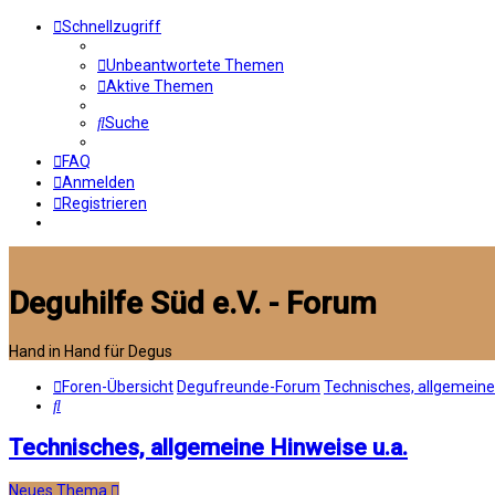
Schnellzugriff
Unbeantwortete Themen
Aktive Themen
Suche
FAQ
Anmelden
Registrieren
Deguhilfe Süd e.V. - Forum
Hand in Hand für Degus
Foren-Übersicht
Degufreunde-Forum
Technisches, allgemeine
Suche
Technisches, allgemeine Hinweise u.a.
Neues Thema