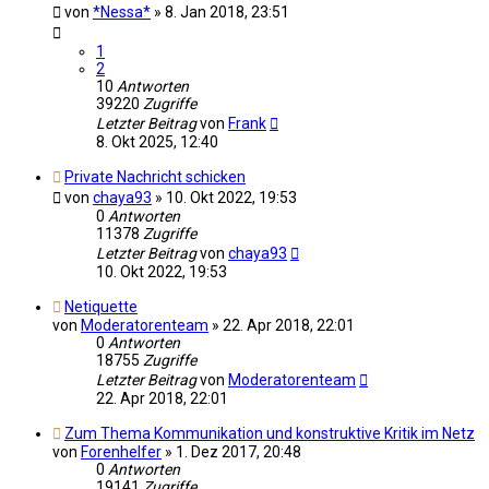
von
*Nessa*
»
8. Jan 2018, 23:51
1
2
10
Antworten
39220
Zugriffe
Letzter Beitrag
von
Frank
8. Okt 2025, 12:40
Private Nachricht schicken
von
chaya93
»
10. Okt 2022, 19:53
0
Antworten
11378
Zugriffe
Letzter Beitrag
von
chaya93
10. Okt 2022, 19:53
Netiquette
von
Moderatorenteam
»
22. Apr 2018, 22:01
0
Antworten
18755
Zugriffe
Letzter Beitrag
von
Moderatorenteam
22. Apr 2018, 22:01
Zum Thema Kommunikation und konstruktive Kritik im Netz
von
Forenhelfer
»
1. Dez 2017, 20:48
0
Antworten
19141
Zugriffe