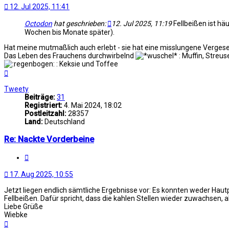
12. Jul 2025, 11:41
Octodon
hat geschrieben:
12. Jul 2025, 11:19
Fellbeißen ist hä
Wochen bis Monate später).
Hat meine mutmaßlich auch erlebt - sie hat eine misslungene Vergesell
Das Leben des Frauchens durchwirbelnd
: Muffin, Streus
: Keksie und Toffee
Nach
oben
Tweety
Beiträge:
31
Registriert:
4. Mai 2024, 18:02
Postleitzahl:
28357
Land:
Deutschland
Re: Nackte Vorderbeine
Zitat
17. Aug 2025, 10:55
Jetzt liegen endlich sämtliche Ergebnisse vor: Es konnten weder Haut
Fellbeißen. Dafür spricht, dass die kahlen Stellen wieder zuwachsen, a
Liebe Grüße
Wiebke
Nach