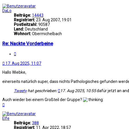
oben
DaLo
Beiträge:
14443
Registriert:
23. Aug 2007, 19:01
Postleitzahl:
90587
Land:
Deutschland
Wohnort:
Obermichelbach
Re: Nackte Vorderbeine
Zitat
17. Aug 2025, 11:07
Hallo Wiebke,
einerseits natürlich super, dass nichts Pathologisches gefunden we
Tweety
hat geschrieben:
17. Aug 2025, 10:55
dafür jetzt an and
Auch wieder bei einem Großteil der Gruppe?
Nach
oben
Elfe
Beiträge:
388
Registriert:
11. Apr 2022, 18:57