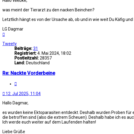
Hallo Wiebke,
was meint der Tierarzt zu den nacken Beinchen?
Letztlich hängt es von der Ursache ab, ob und in wie weit Du Käfig und
LG Dagmar
Nach
oben
Tweety
Beiträge:
31
Registriert:
4. Mai 2024, 18:02
Postleitzahl:
28357
Land:
Deutschland
Re: Nackte Vorderbeine
Zitat
12. Jul 2025, 11:04
Hallo Dagmar,
es wurden keine Ektoparasiten entdeckt. Deshalb wurden Proben für e
die betroffen sind (also die extrem Scheuen). Deshalb habe ich es auc
Ich werde euch weiter auf dem Laufenden halten!
Liebe Grüße