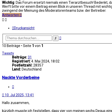
Wichtig
: Das Forum ersetzt niemals einen Tierarztbesuch! Bedenkt, 
Werft bitte vor einem Beitrag einen Blick in unseren Thread mit wicht
zwingend der Meinung des Moderatorenteams bzw. der Betreiber.
Antworten
Druckansicht
Erweiterte
Suche
Suche
10 Beiträge • Seite
1
von
1
Tweety
Beiträge:
31
Registriert:
4. Mai 2024, 18:02
Postleitzahl:
28357
Land:
Deutschland
Nackte Vorderbeine
Zitat
10. Jul 2025, 13:41
Hallo zusammen,
kürzlich musste ich feststellen, dass vier von meinen sechs Degus eine