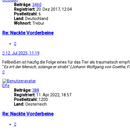
Beiträge:
3460
Registriert:
20. Dez 2017, 12:04
Postleitzahl:
6
Land:
Deutschland
Wohnort:
Trebur
Re: Nackte Vorderbeine
Zitat
12. Jul 2025, 11:19
Fellbeißen ist häufig die Folge eines für das Tier als traumatisch 
"
Es irrt der Mensch, solange er strebt" (Johann Wolfgang von Goethe, F
Nach
oben
Elfe
Beiträge:
388
Registriert:
11. Apr 2022, 18:57
Postleitzahl:
1200
Land:
Oesterreich
Re: Nackte Vorderbeine
Zitat