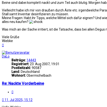
Beine sind dabei komplett nackt und zum Teil auch blutig. Morgen hab
Vielleicht habe ich mir von draußen durch Äste etc. irgendwelche Par
Stall samt Inventar desinfizieren zu müssen.
Meine Fragen: Habt ihr Tipps, welche Mittel sich dafür eignen? Und w
alles neu kaufen?
Was mich an der Sache irritiert, ist die Tatsache, dass bei allen Degus 
Viele Grüße
Wiebke
Nach
oben
DaLo
Beiträge:
14443
Registriert:
23. Aug 2007, 19:01
Postleitzahl:
90587
Land:
Deutschland
Wohnort:
Obermichelbach
Re: Nackte Vorderbeine
Zitat
11. Jul 2025, 15:12