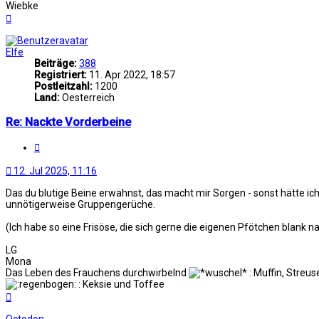
Wiebke
Nach
oben
Elfe
Beiträge:
388
Registriert:
11. Apr 2022, 18:57
Postleitzahl:
1200
Land:
Oesterreich
Re: Nackte Vorderbeine
Zitat
12. Jul 2025, 11:16
Das du blutige Beine erwähnst, das macht mir Sorgen - sonst hätte ich
unnötigerweise Gruppengerüche.
(Ich habe so eine Frisöse, die sich gerne die eigenen Pfötchen blank n
LG
Mona
Das Leben des Frauchens durchwirbelnd
: Muffin, Streus
: Keksie und Toffee
Nach
oben
Octodon