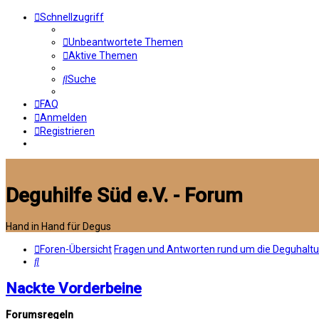
Schnellzugriff
Unbeantwortete Themen
Aktive Themen
Suche
FAQ
Anmelden
Registrieren
Deguhilfe Süd e.V. - Forum
Hand in Hand für Degus
Foren-Übersicht
Fragen und Antworten rund um die Deguhalt
Suche
Nackte Vorderbeine
Forumsregeln