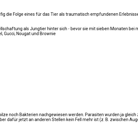
ufig die Folge eines für das Tier als traumatisch empfundenen Erlebn
schaftung als Jungtier hinter sich - bevor sie mit sieben Monaten bei m
el, Gucci, Nougat und Brownie
pilze noch Bakterien nachgewiesen werden. Parasiten wurden ja gleich z
ber dafür jetzt an anderen Stellen kein Fell mehr ist (z. B. zwischen Aug