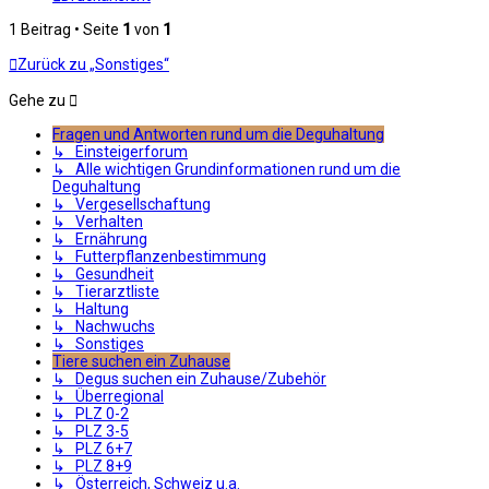
1 Beitrag • Seite
1
von
1
Zurück zu „Sonstiges“
Gehe zu
Fragen und Antworten rund um die Deguhaltung
↳ Einsteigerforum
↳ Alle wichtigen Grundinformationen rund um die
Deguhaltung
↳ Vergesellschaftung
↳ Verhalten
↳ Ernährung
↳ Futterpflanzenbestimmung
↳ Gesundheit
↳ Tierarztliste
↳ Haltung
↳ Nachwuchs
↳ Sonstiges
Tiere suchen ein Zuhause
↳ Degus suchen ein Zuhause/Zubehör
↳ Überregional
↳ PLZ 0-2
↳ PLZ 3-5
↳ PLZ 6+7
↳ PLZ 8+9
↳ Österreich, Schweiz u.a.