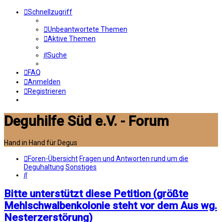
Schnellzugriff
Unbeantwortete Themen
Aktive Themen
Suche
FAQ
Anmelden
Registrieren
Deguhilfe Süd e.V. - Forum
Hand in Hand für Degus
Foren-Übersicht
Fragen und Antworten rund um die
Deguhaltung
Sonstiges
Suche
Bitte unterstützt diese Petition (größte
Mehlschwalbenkolonie steht vor dem Aus wg.
Nesterzerstörung)