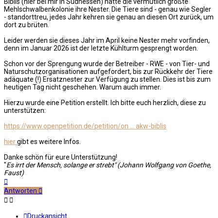
Biblis (hier bei mir in Südhessen) hatte die vermutlich größte
Mehlschwalbenkolonie ihre Nester. Die Tiere sind - genau wie Segler
- standorttreu, jedes Jahr kehren sie genau an diesen Ort zurück, um
dort zu brüten.
Leider werden sie dieses Jahr im April keine Nester mehr vorfinden,
denn im Januar 2026 ist der letzte Kühlturm gesprengt worden.
Schon vor der Sprengung wurde der Betreiber - RWE - von Tier- und
Naturschutzorganisationen aufgefordert, bis zur Rückkehr der Tiere
adäquate (!) Ersatznester zur Verfügung zu stellen. Dies ist bis zum
heutigen Tag nicht geschehen. Warum auch immer.
Hierzu wurde eine Petition erstellt. Ich bitte euch herzlich, diese zu
unterstützen:
https://www.openpetition.de/petition/on ... akw-biblis
hier
gibt es weitere Infos.
Danke schön für eure Unterstützung!
"
Es irrt der Mensch, solange er strebt" (Johann Wolfgang von Goethe,
Faust)
Nach
oben
Antworten
Druckansicht