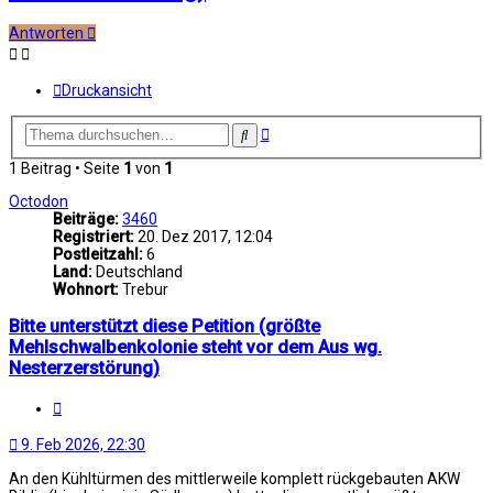
Antworten
Druckansicht
Erweiterte
Suche
Suche
1 Beitrag • Seite
1
von
1
Octodon
Beiträge:
3460
Registriert:
20. Dez 2017, 12:04
Postleitzahl:
6
Land:
Deutschland
Wohnort:
Trebur
Bitte unterstützt diese Petition (größte
Mehlschwalbenkolonie steht vor dem Aus wg.
Nesterzerstörung)
Zitat
9. Feb 2026, 22:30
An den Kühltürmen des mittlerweile komplett rückgebauten AKW