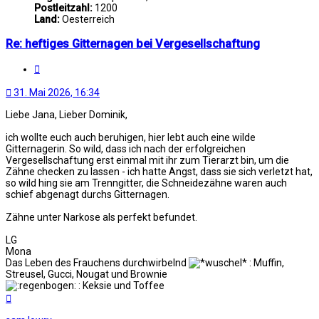
Postleitzahl:
1200
Land:
Oesterreich
Re: heftiges Gitternagen bei Vergesellschaftung
Zitat
31. Mai 2026, 16:34
Liebe Jana, Lieber Dominik,
ich wollte euch auch beruhigen, hier lebt auch eine wilde
Gitternagerin. So wild, dass ich nach der erfolgreichen
Vergesellschaftung erst einmal mit ihr zum Tierarzt bin, um die
Zähne checken zu lassen - ich hatte Angst, dass sie sich verletzt hat,
so wild hing sie am Trenngitter, die Schneidezähne waren auch
schief abgenagt durchs Gitternagen.
Zähne unter Narkose als perfekt befundet.
LG
Mona
Das Leben des Frauchens durchwirbelnd
: Muffin,
Streusel, Gucci, Nougat und Brownie
: Keksie und Toffee
Nach
oben