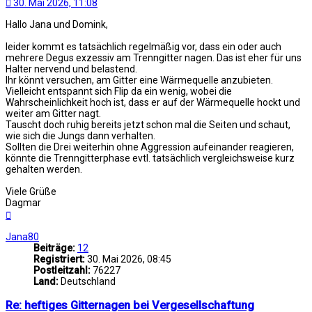
30. Mai 2026, 11:08
Hallo Jana und Domink,
leider kommt es tatsächlich regelmäßig vor, dass ein oder auch
mehrere Degus exzessiv am Trenngitter nagen. Das ist eher für uns
Halter nervend und belastend.
Ihr könnt versuchen, am Gitter eine Wärmequelle anzubieten.
Vielleicht entspannt sich Flip da ein wenig, wobei die
Wahrscheinlichkeit hoch ist, dass er auf der Wärmequelle hockt und
weiter am Gitter nagt.
Tauscht doch ruhig bereits jetzt schon mal die Seiten und schaut,
wie sich die Jungs dann verhalten.
Sollten die Drei weiterhin ohne Aggression aufeinander reagieren,
könnte die Trenngitterphase evtl. tatsächlich vergleichsweise kurz
gehalten werden.
Viele Grüße
Dagmar
Nach
oben
Jana80
Beiträge:
12
Registriert:
30. Mai 2026, 08:45
Postleitzahl:
76227
Land:
Deutschland
Re: heftiges Gitternagen bei Vergesellschaftung