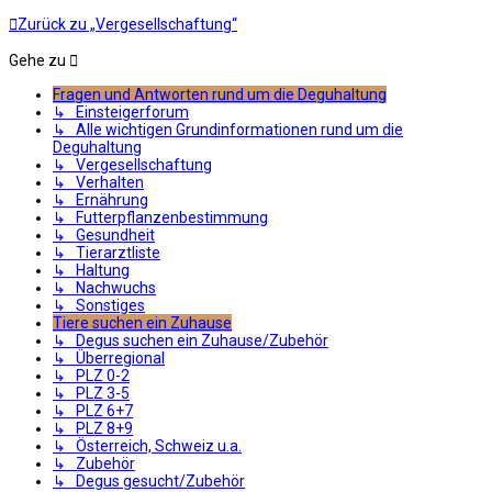
Zurück zu „Vergesellschaftung“
Gehe zu
Fragen und Antworten rund um die Deguhaltung
↳ Einsteigerforum
↳ Alle wichtigen Grundinformationen rund um die
Deguhaltung
↳ Vergesellschaftung
↳ Verhalten
↳ Ernährung
↳ Futterpflanzenbestimmung
↳ Gesundheit
↳ Tierarztliste
↳ Haltung
↳ Nachwuchs
↳ Sonstiges
Tiere suchen ein Zuhause
↳ Degus suchen ein Zuhause/Zubehör
↳ Überregional
↳ PLZ 0-2
↳ PLZ 3-5
↳ PLZ 6+7
↳ PLZ 8+9
↳ Österreich, Schweiz u.a.
↳ Zubehör
↳ Degus gesucht/Zubehör