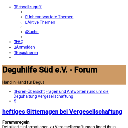
Schnellzugriff
Unbeantwortete Themen
Aktive Themen
Suche
FAQ
Anmelden
Registrieren
Deguhilfe Süd e.V. - Forum
Hand in Hand für Degus
Foren-Übersicht
Fragen und Antworten rund um die
Deguhaltung
Vergesellschaftung
Suche
heftiges Gitternagen bei Vergesellschaftung
Forumsregeln
Detaillierte Informationen zu Vergesellschaftungen findet ihr in