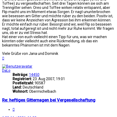
Toffee) zu vergesellschaften. Seit drei Tagen können sie sich am
Trenngitter sehen. Oreo und Toffee wirken relativ entspannt, aber
Flip macht uns im Moment etwas Sorgen. Er nagt ununterbrochen
wie besessen am Gitter und möchte rüber zu den beiden. Positiv ist,
dass wir keine Anzeichen von Agression bei ihm erkennen können.
Er möchte einfach nur rüber. Besorgt sind wir, weil Flip so bessesen
nagt, total aufgeregt ist und nicht mehr zur Ruhe kommt. Wir fragen
uns, ob er zu viel Stress hat.
Hat einer von euch vielleicht einen Tipp für uns, was wir machen
könnten oder vielleicht auch eine Rückmeldung, ob das ein
bekanntes Phänomen ist mit dem Nagen.
Viele Grüße von Jana und Dominik
Nach
oben
DaLo
Beiträge:
14450
Registriert:
23. Aug 2007, 19:01
Postleitzahl:
90587
Land:
Deutschland
Wohnort:
Obermichelbach
Re: heftiges Gitternagen bei Vergesellschaftung
Zitat