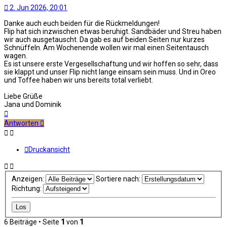
2. Jun 2026, 20:01
Danke auch euch beiden für die Rückmeldungen!
Flip hat sich inzwischen etwas beruhigt. Sandbäder und Streu haben
wir auch ausgetauscht. Da gab es auf beiden Seiten nur kurzes
Schnüffeln. Am Wochenende wollen wir mal einen Seitentausch
wagen.
Es ist unsere erste Vergesellschaftung und wir hoffen so sehr, dass
sie klappt und unser Flip nicht lange einsam sein muss. Und in Oreo
und Toffee haben wir uns bereits total verliebt.
Liebe Grüße
Jana und Dominik
Nach
oben
Antworten
Druckansicht
Anzeigen:
Sortiere nach:
Richtung:
6 Beiträge • Seite
1
von
1