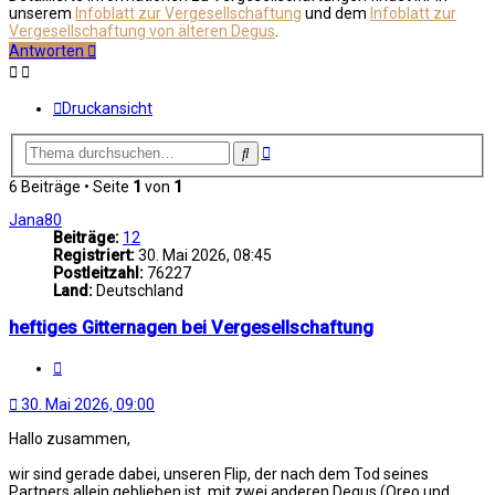
unserem
Infoblatt zur Vergesellschaftung
und dem
Infoblatt zur
Vergesellschaftung von älteren Degus
.
Antworten
Druckansicht
Erweiterte
Suche
Suche
6 Beiträge • Seite
1
von
1
Jana80
Beiträge:
12
Registriert:
30. Mai 2026, 08:45
Postleitzahl:
76227
Land:
Deutschland
heftiges Gitternagen bei Vergesellschaftung
Zitat
30. Mai 2026, 09:00
Hallo zusammen,
wir sind gerade dabei, unseren Flip, der nach dem Tod seines
Partners allein geblieben ist, mit zwei anderen Degus (Oreo und