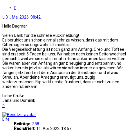
Zitat
31. Mai 2026, 08:42
Hallo Dagmar,
vielen Dank für die schnelle Rückmeldung!
Es beruhigt uns schon einmal sehr zu wissen, dass das mit dem
Gitternagen so ungewöhnlich nicht ist.
Die Vergesellschaftung ist noch ganz am Anfang. Oreo und Toffee
sind erst seit 5 Tagen bei uns. Wir haben noch keinen Seitenwechsel
gemacht, weil wir sie erst einmal in Ruhe ankommen lassen wollten.
Sie waren aber von Anfang an ganz neugierig und entspannt und
wirken bereits jetzt so als wären sie schon immer da gewesen. Wir
fangen jetzt erst mit dem Austausch der Sandbäder und etwas
Streu an. Aber deine Anregung ermutigt uns, zügig
weiterzumachen. Flip wirkt richtig frustriert, dass er nicht zu den
anderen rüberkann.
Liebe Grüße
Jana und Dominik
Nach
oben
Elfe
Beiträge:
388
Registriert:
11. Apr 2022, 18:57