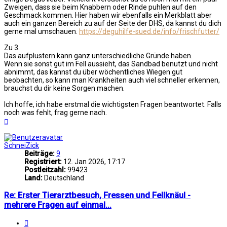
Zweigen, dass sie beim Knabbern oder Rinde puhlen auf den
Geschmack kommen. Hier haben wir ebenfalls ein Merkblatt aber
auch ein ganzen Bereich zu auf der Seite der DHS, da kannst du dich
gerne mal umschauen.
https://deguhilfe-sued.de/info/frischfutter/
Zu 3.
Das aufplustern kann ganz unterschiedliche Gründe haben.
Wenn sie sonst gut im Fell aussieht, das Sandbad benutzt und nicht
abnimmt, das kannst du über wöchentliches Wiegen gut
beobachten, so kann man Krankheiten auch viel schneller erkennen,
brauchst du dir keine Sorgen machen.
Ich hoffe, ich habe erstmal die wichtigsten Fragen beantwortet. Falls
noch was fehlt, frag gerne nach.
Nach
oben
SchneiZick
Beiträge:
9
Registriert:
12. Jan 2026, 17:17
Postleitzahl:
99423
Land:
Deutschland
Re: Erster Tierarztbesuch, Fressen und Fellknäul -
mehrere Fragen auf einmal...
Zitat