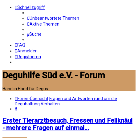
Schnellzugriff
Unbeantwortete Themen
Aktive Themen
Suche
FAQ
Anmelden
Registrieren
Deguhilfe Süd e.V. - Forum
Hand in Hand für Degus
Foren-Übersicht
Fragen und Antworten rund um die
Deguhaltung
Verhalten
Suche
Erster Tierarztbesuch, Fressen und Fellknäul
- mehrere Fragen auf einmal...