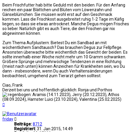
Beim Frischfutter hab bitte Geduld mit den beiden. Für den Anfang
reichen ein paar Blättchen und Blüten vom Löwenzahn und
Gänseblümchen. Sie müssen wohl erst auf den Geschmack
kommen. Lass die Frischkost ausgebreitet ruhig 1-2 Tage im Käfig
liegen, so dass sie etwas antrocknet. Manche Degus mögen Frisches
so lieber. Natürlich gibt es auch Tiere, die den Frischen gar nix
abgewinnen können.
Zum Thema Aufplustern: Bietest Du ein Sandbad an mit
wöchentlichem Sandtausch? Das brauchen Degus zur Fellpflege.
Ansonsten überwache bitte wöchentlich das Gewicht der beiden. Es
sollte innerhalb einer Woche nicht mehr um 10 Gramm schwanken.
Größere Sprünge und mehrwöchige Tendenzen in eine Richtung
(meist nach unten) können Anzeichen für Krankheiten sein, wo Du
dann - insbesondere, wenn Du auch Verhaltensänderungen
beobachtest, umgehend zum Tierarzt gehen solltest.
Ciao, Frank
Derzeit bei uns und hoffentlich glücklich: Ronja und Porthos
Aramis (14.11.2023), Jerry (20.12.2023), Athos
(08.09.2024), Hamster Luici (23.10.2024), Valentina (25.02.2025)
Nach
oben
friday
Beiträge:
8712
Registriert:
31. Jan 2015, 14:49