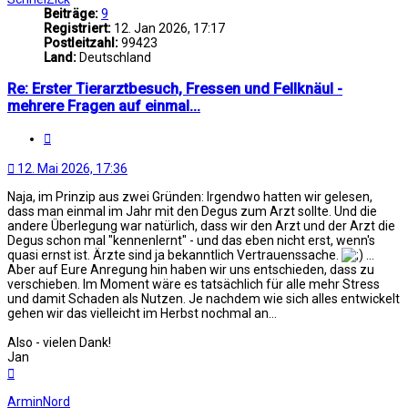
Beiträge:
9
Registriert:
12. Jan 2026, 17:17
Postleitzahl:
99423
Land:
Deutschland
Re: Erster Tierarztbesuch, Fressen und Fellknäul -
mehrere Fragen auf einmal...
Zitat
12. Mai 2026, 17:36
Naja, im Prinzip aus zwei Gründen: Irgendwo hatten wir gelesen,
dass man einmal im Jahr mit den Degus zum Arzt sollte. Und die
andere Überlegung war natürlich, dass wir den Arzt und der Arzt die
Degus schon mal "kennenlernt" - und das eben nicht erst, wenn's
quasi ernst ist. Ärzte sind ja bekanntlich Vertrauenssache.
...
Aber auf Eure Anregung hin haben wir uns entschieden, dass zu
verschieben. Im Moment wäre es tatsächlich für alle mehr Stress
und damit Schaden als Nutzen. Je nachdem wie sich alles entwickelt
gehen wir das vielleicht im Herbst nochmal an...
Also - vielen Dank!
Jan
Nach
oben
ArminNord