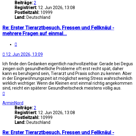
Beiträge:
2
Registriert:
12. Jun 2026, 13:08
Postleitzahl:
10999
Land:
Deutschland
Re: Erster Tierarztbesuch, Fressen und Fellknäul -
mehrere Fragen auf einmal...
Zitat
12. Jun 2026, 13:09
Ich finde den Gedanken eigentlich nachvollziehbar. Gerade bei Degus
zeigen sich gesundheitliche Probleme oft erst recht spät, daher
kann es beruhigend sein, Tierarzt und Praxis schon zu kennen. Aber
in der Eingewöhnungszeit ist möglichst wenig Stress wahrscheinlich
wirklich wichtiger. Wenn die Kleinen erst einmal richtig angekommen
sind, reicht ein späterer Gesundheitscheck meistens völlig aus.
Nach
oben
ArminNord
Beiträge:
2
Registriert:
12. Jun 2026, 13:08
Postleitzahl:
10999
Land:
Deutschland
Re: Erster Tierarztbesuch, Fressen und Fellknäul -