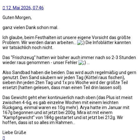
12. Mai 2026, 07:46
Guten Morgen,
ganz vielen Dank schon mal.
Ich glaube, beim Festhalten ist unsere eigene Vorsicht das größte
Problem. Wir werden daran arbeiten...
Die Infoblätter kannten
wir tatsächlich noch nicht.
Das "Frischzeug" hatten wir bisher auch immer nach so 2-3 Stunden
wieder raus genommen - unser Fehler
...
Also Sandbad haben die beiden. Das wird auch regelmäßig und gern
genutzt. Den Sand säubern wir jeden Tag (Köttel raus fischen),
sieben ihn jeden 2ten Tag und 1x pro Woche wird der größte Teil
ersetzt (hatten gelesen, dass man einen Teil drin lassen soll).
Das Gewicht geht eher kontinuierlich nach oben (das Plus ist meist
zwischen 4-6g, es gab einzelne Wochen mit einem leichten
Rückgang, einmal waren es 10g mehr). Arya hatte im Januar mit
167g begonnen und ist jetzt bei 200g. Mira ist mit einem
"Kampfgewicht" von 184g gestartet und ist jetzt bei 212g. Wir
hoffen, dass ist so alles im Rahmen...
Liebe Grüße
Nach