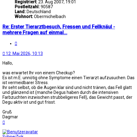
Registriert:
23. Aug 2007, 19:01
Postleitzahl:
90587
Land:
Deutschland
Wohnort:
Obermichelbach
Re: Erster Tierarztbesuch, Fressen und Fellknäul -
mehrere Fragen auf einmal...
Zitat
12. Mai 2026, 10:13
Hallo,
was erwartet Ihr von einem Checkup?
Es ist m.E. unnötig ohne Symptome einen Tierarzt aufzusuchen. Das
ist vermeidbarer Stress.
Ihr seht selbst, ob die Augen klar sind und nicht tränen, das Fell glatt
und glänzend ist (manche Degus haben durch die intensiven
Farbzuchten inzwischen strubbeligeres Fell), das Gewicht passt, der
Degu aktiv ist und gut frisst.
Gruß
Dagmar
Nach
oben
SchneiZick