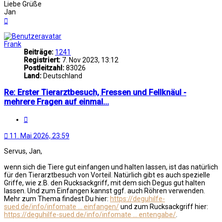
Liebe Grüße
Jan
Nach
oben
Frank
Beiträge:
1241
Registriert:
7. Nov 2023, 13:12
Postleitzahl:
83026
Land:
Deutschland
Re: Erster Tierarztbesuch, Fressen und Fellknäul -
mehrere Fragen auf einmal...
Zitat
11. Mai 2026, 23:59
Servus, Jan,
wenn sich die Tiere gut einfangen und halten lassen, ist das natürlich
für den Tierarztbesuch von Vorteil. Natürlich gibt es auch spezielle
Griffe, wie z.B. den Rucksackgriff, mit dem sich Degus gut halten
lassen. Und zum Einfangen kannst ggf. auch Röhren verwenden.
Mehr zum Thema findest Du hier:
https://deguhilfe-
sued.de/info/infomate ... einfangen/
und zum Rucksackgriff hier:
https://deguhilfe-sued.de/info/infomate ... entengabe/
.