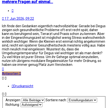
mehrere Fragen auf einmal...
Zitat
17. Jun 2026, 09:22
Ich finde den Gedanken eigentlich nachvollziehbar. Gerade bei Degus
zeigen sich gesundheitliche Probleme oft erst recht spät, daher
kann es beruhigend sein, Tierarzt und Praxis schon zu kennen. Aber
in der Eingewöhnungszeit ist möglichst wenig Stress wahrscheinlich
wirklich wichtiger. Wenn die Kleinen erst einmal richtig angekommen
sind, reicht ein späterer Gesundheitscheck meistens völlig aus. Habe
mich neulich mal eingelesen: Wusstest du, dass die
Umgebungstemperatur für Degus viel wichtiger ist als man denkt?
Zu viel Hitze ist purer Stress. Um ihr Gehege optimal einzuteilen,
nutze ich übrigens modulare Regaleinsätze für mehr Ordnung, so
haben sie immer genug Platz zum Verstecken.
Nach
oben
Antworten
Druckansicht
Anzeigen:
Sortiere nach:
Richtung: