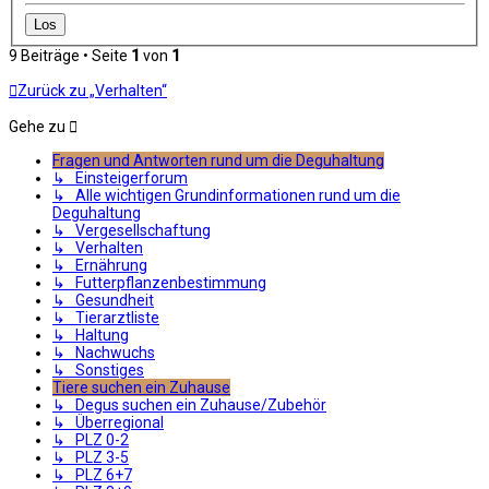
9 Beiträge • Seite
1
von
1
Zurück zu „Verhalten“
Gehe zu
Fragen und Antworten rund um die Deguhaltung
↳ Einsteigerforum
↳ Alle wichtigen Grundinformationen rund um die
Deguhaltung
↳ Vergesellschaftung
↳ Verhalten
↳ Ernährung
↳ Futterpflanzenbestimmung
↳ Gesundheit
↳ Tierarztliste
↳ Haltung
↳ Nachwuchs
↳ Sonstiges
Tiere suchen ein Zuhause
↳ Degus suchen ein Zuhause/Zubehör
↳ Überregional
↳ PLZ 0-2
↳ PLZ 3-5
↳ PLZ 6+7