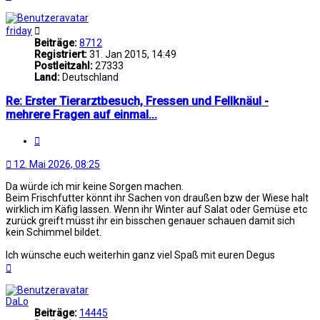
oben
friday
Beiträge:
8712
Registriert:
31. Jan 2015, 14:49
Postleitzahl:
27333
Land:
Deutschland
Re: Erster Tierarztbesuch, Fressen und Fellknäul -
mehrere Fragen auf einmal...
Zitat
12. Mai 2026, 08:25
Da würde ich mir keine Sorgen machen.
Beim Frischfutter könnt ihr Sachen von draußen bzw der Wiese halt
wirklich im Käfig lassen. Wenn ihr Winter auf Salat oder Gemüse etc
zurück greift müsst ihr ein bisschen genauer schauen damit sich
kein Schimmel bildet.
Ich wünsche euch weiterhin ganz viel Spaß mit euren Degus
Nach
oben
DaLo
Beiträge:
14445