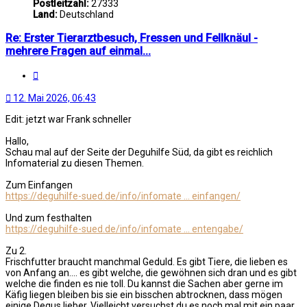
Postleitzahl:
27333
Land:
Deutschland
Re: Erster Tierarztbesuch, Fressen und Fellknäul -
mehrere Fragen auf einmal...
Zitat
12. Mai 2026, 06:43
Edit: jetzt war Frank schneller
Hallo,
Schau mal auf der Seite der Deguhilfe Süd, da gibt es reichlich
Infomaterial zu diesen Themen.
Zum Einfangen
https://deguhilfe-sued.de/info/infomate ... einfangen/
Und zum festhalten
https://deguhilfe-sued.de/info/infomate ... entengabe/
Zu 2.
Frischfutter braucht manchmal Geduld. Es gibt Tiere, die lieben es
von Anfang an.... es gibt welche, die gewöhnen sich dran und es gibt
welche die finden es nie toll. Du kannst die Sachen aber gerne im
Käfig liegen bleiben bis sie ein bisschen abtrocknen, dass mögen
einige Degus lieber. Vielleicht versuchst du es noch mal mit ein paar