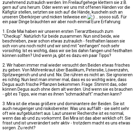
zunehmend zutraulich werden. Im Freilaufgehege klettern sie z.B.
gern auf uns herum. Oder wenn wir uns mit offenen Händen vor die
Käfigtür stellen, setzten sie sich auf die Hände, kuscheln sich an
unseren Oberkörper und nicken teilweise ein
... soooo süß. Für
ein paar Dinge bräuchten wir aber noch einmal Eure Erfahrung:
1. Ende Mai haben wir unseren ersten Tierarztbesuch zum
"Checkup". Natürlich für beide zusammen. Nun sind beide, wie
beschrieben, zwar schon etwas zutraulich - festhalten lassen sie
sich von uns noch nicht und wir sind mit "einfangen" noch sehr
vorsichtig. Ist es wichtig, dass wir sie bis dahin fangen und festhalten
können sollten? Und wenn ja, gibt es dazu ein paar Tipps?
2. Wir haben immer mal wieder versucht den Beiden etwas frisches
zu geben. Von Möhrenkraut über Basilikum, Petersilie, Löwenzahn,
Spitzwegerich und und und. Nix. Die rühren es nicht an. Sie ignorieren
es richtig. Nun liest man immer mal, dass es so wichtig wäre, dass
Degus auch frische Pflanzen bekommen. Frage: Stimmt das, oder
können Degus auch ohne dem alt werden. Und wenn sie es brauchen
- gibt es Tipps, wie man es ihnen "schmackhaft" machen kann?
3. Mira ist die etwas größere und dominantere der Beiden. Sie ist
auch neugieriger und risikobereiter. Was uns auffällt - sie sieht sehr
oft wie aufgeblustert aus. Laut unserer Recherche ist es normal,
wenn das ab und zu vorkommt. Bei Mira ist das aber wirklich oft. Sie
frisst und ist unverändert sehr aktiv - trotzdem macht es uns etwas
sorgen. Zu recht?